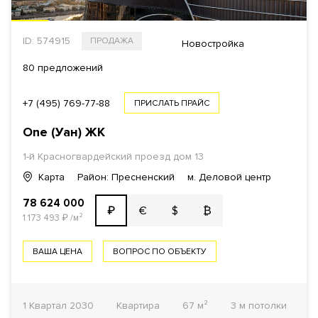
ID: 574915
ПРОДАЖА
Новостройка
80 предложений
+7 (495) 769-77-88
ПРИСЛАТЬ ПРАЙС
One (Уан)
ЖК
1-й Красногвардейский проезд
дом 13
Карта
Район: Пресненский
м. Деловой центр
78 624 000
€
$
₿
₽
1 173 493
₽
/м²
ВАША ЦЕНА
ВОПРОС ПО ОБЪЕКТУ
1 Квартал 2030
Квартира
67 м²
3 м потолки