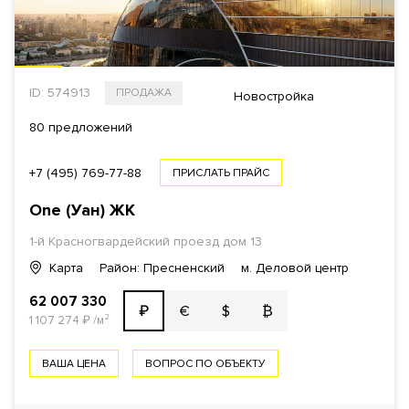
ID: 574913
ПРОДАЖА
Новостройка
80 предложений
+7 (495) 769-77-88
ПРИСЛАТЬ ПРАЙС
One (Уан)
ЖК
1-й Красногвардейский проезд
дом 13
Карта
Район: Пресненский
м. Деловой центр
62 007 330
€
$
₿
₽
1 107 274
₽
/м²
ВАША ЦЕНА
ВОПРОС ПО ОБЪЕКТУ