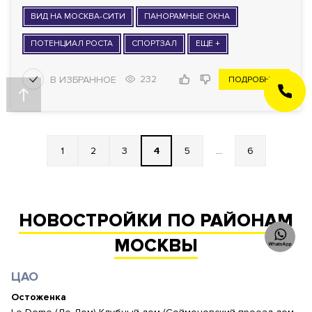
ВИД НА МОСКВА-СИТИ
ПАНОРАМНЫЕ ОКНА
ПОТЕНЦИАЛ РОСТА
СПОРТЗАЛ
ЕЩЕ +
232
ПОДРОБНЕЕ
ЗАКАЗАТЬ
ЗВОНОК
1
2
3
4
5
...
6
НОВОСТРОЙКИ ПО РАЙОНАМ
МОСКВЫ
ЦАО
Остоженка