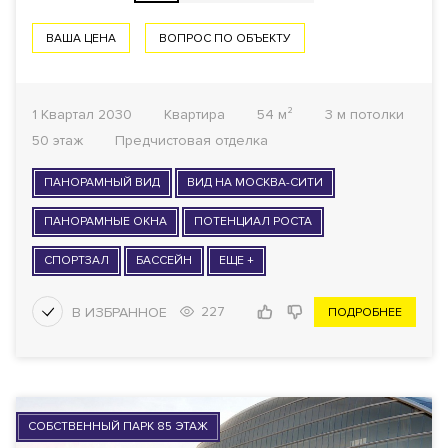
ВАША ЦЕНА
ВОПРОС ПО ОБЪЕКТУ
1 Квартал 2030
Квартира
54 м²
3 м потолки
50 этаж
Предчистовая отделка
ПАНОРАМНЫЙ ВИД
ВИД НА МОСКВА-СИТИ
ПАНОРАМНЫЕ ОКНА
ПОТЕНЦИАЛ РОСТА
СПОРТЗАЛ
БАССЕЙН
ЕЩЕ +
227
ПОДРОБНЕЕ
СОБСТВЕННЫЙ ПАРК 85 ЭТАЖ