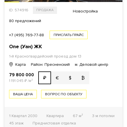
ID: 574916
ПРОДАЖА
Новостройка
80 предложений
+7 (495) 769-77-88
ПРИСЛАТЬ ПРАЙС
One (Уан)
ЖК
1-й Красногвардейский проезд
дом 13
Карта
Район: Пресненский
м. Деловой центр
79 800 000
€
$
₿
₽
1 191 045
₽
/м²
ВАША ЦЕНА
ВОПРОС ПО ОБЪЕКТУ
1 Квартал 2030
Квартира
67 м²
3 м потолки
45 этаж
Предчистовая отделка