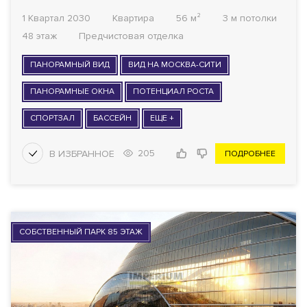
1 Квартал 2030
Квартира
56 м²
3 м потолки
48 этаж
Предчистовая отделка
ПАНОРАМНЫЙ ВИД
ВИД НА МОСКВА-СИТИ
ПАНОРАМНЫЕ ОКНА
ПОТЕНЦИАЛ РОСТА
СПОРТЗАЛ
БАССЕЙН
ЕЩЕ +
205
ПОДРОБНЕЕ
СОБСТВЕННЫЙ ПАРК 85 ЭТАЖ