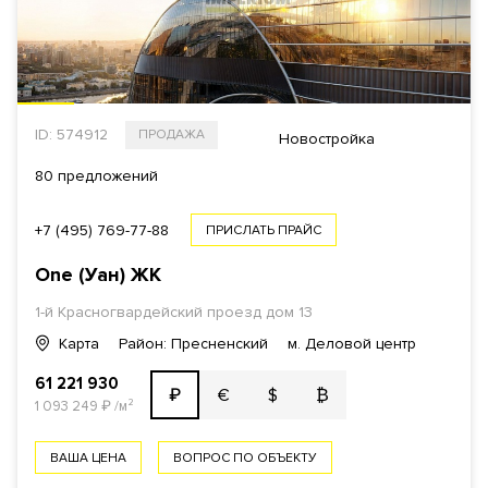
ID: 574912
ПРОДАЖА
Новостройка
80 предложений
+7 (495) 769-77-88
ПРИСЛАТЬ ПРАЙС
One (Уан)
ЖК
1-й Красногвардейский проезд
дом 13
Карта
Район: Пресненский
м. Деловой центр
61 221 930
€
$
₿
₽
1 093 249
₽
/м²
ВАША ЦЕНА
ВОПРОС ПО ОБЪЕКТУ