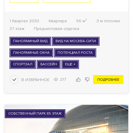
1 Квартал 2030
Квартира
56 м²
3 м потолки
37 этаж
Предчистовая отделка
ПАНОРАМНЫЙ ВИД
ВИД НА МОСКВА-СИТИ
ПАНОРАМНЫЕ ОКНА
ПОТЕНЦИАЛ РОСТА
СПОРТЗАЛ
БАССЕЙН
ЕЩЕ +
217
ПОДРОБНЕЕ
СОБСТВЕННЫЙ ПАРК 85 ЭТАЖ