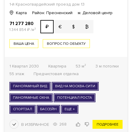
1-й Красногвардейский проезд
дом 13
Карта
Район: Пресненский
м. Деловой центр
1
71 277 280
КОМНАТ ОТ
€
$
₿
₽
1 344 854
₽
/м²
ОТДЕЛКА
ВАША ЦЕНА
ВОПРОС ПО ОБЪЕКТУ
Все варианты
1 Квартал 2030
Квартира
53 м²
3 м потолки
ГОТОВНОСТЬ ДОМА
55 этаж
Предчистовая отделка
Все варианты
ПАНОРАМНЫЙ ВИД
ВИД НА МОСКВА-СИТИ
ФОНД
ПАНОРАМНЫЕ ОКНА
ПОТЕНЦИАЛ РОСТА
Все варианты
СПОРТЗАЛ
БАССЕЙН
ЕЩЕ +
268
ПОДРОБНЕЕ
ПОКАЗАТЬ
81