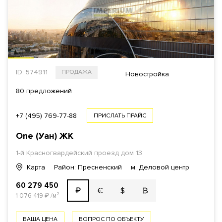
ID: 574911
ПРОДАЖА
Новостройка
80 предложений
+7 (495) 769-77-88
ПРИСЛАТЬ ПРАЙС
One (Уан)
ЖК
1-й Красногвардейский проезд
дом 13
Карта
Район: Пресненский
м. Деловой центр
60 279 450
€
$
₿
₽
1 076 419
₽
/м²
ВАША ЦЕНА
ВОПРОС ПО ОБЪЕКТУ