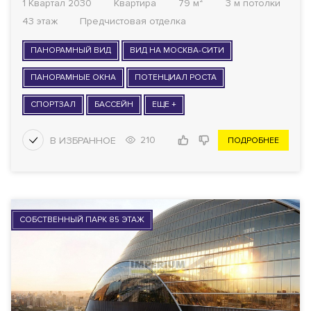
1 Квартал 2030
Квартира
79 м²
3 м потолки
43 этаж
Предчистовая отделка
ПАНОРАМНЫЙ ВИД
ВИД НА МОСКВА-СИТИ
ПАНОРАМНЫЕ ОКНА
ПОТЕНЦИАЛ РОСТА
СПОРТЗАЛ
БАССЕЙН
ЕЩЕ +
210
ПОДРОБНЕЕ
СОБСТВЕННЫЙ ПАРК 85 ЭТАЖ