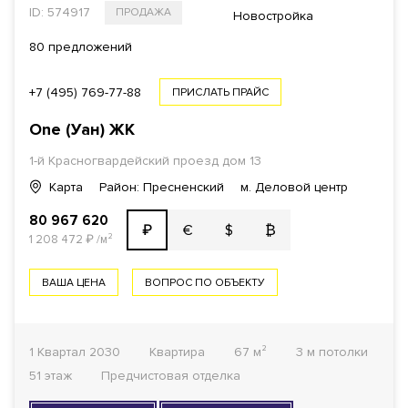
ID: 574917
ПРОДАЖА
Новостройка
80 предложений
+7 (495) 769-77-88
ПРИСЛАТЬ ПРАЙС
One (Уан)
ЖК
1-й Красногвардейский проезд
дом 13
Карта
Район: Пресненский
м. Деловой центр
80 967 620
€
$
₿
₽
1 208 472
₽
/м²
ВАША ЦЕНА
ВОПРОС ПО ОБЪЕКТУ
1 Квартал 2030
Квартира
67 м²
3 м потолки
51 этаж
Предчистовая отделка