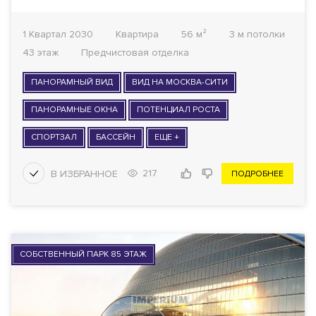
1 Квартал 2030
Квартира
56 м²
3 м потолки
43 этаж
Предчистовая отделка
ПАНОРАМНЫЙ ВИД
ВИД НА МОСКВА-СИТИ
ПАНОРАМНЫЕ ОКНА
ПОТЕНЦИАЛ РОСТА
СПОРТЗАЛ
БАССЕЙН
ЕЩЕ +
217
ПОДРОБНЕЕ
СОБСТВЕННЫЙ ПАРК 85 ЭТАЖ