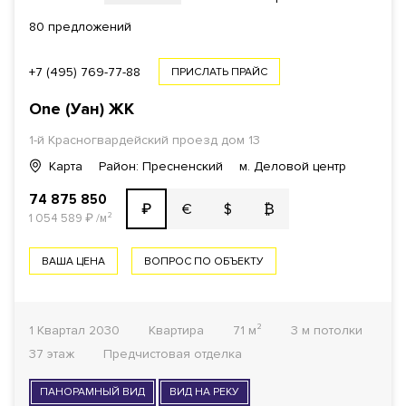
80 предложений
+7 (495) 769-77-88
ПРИСЛАТЬ ПРАЙС
One (Уан)
ЖК
1-й Красногвардейский проезд
дом 13
Карта
Район: Пресненский
м. Деловой центр
74 875 850
€
$
₿
₽
1 054 589
₽
/м²
ВАША ЦЕНА
ВОПРОС ПО ОБЪЕКТУ
1 Квартал 2030
Квартира
71 м²
3 м потолки
37 этаж
Предчистовая отделка
ПАНОРАМНЫЙ ВИД
ВИД НА РЕКУ