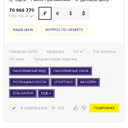
70 966 770
€
$
₿
₽
1 182 780
₽
/м²
ВАША ЦЕНА
ВОПРОС ПО ОБЪЕКТУ
1 Квартал 2030
Квартира
60 м²
3 м потолки
49 этаж
Предчистовая отделка
ПАНОРАМНЫЙ ВИД
ПАНОРАМНЫЕ ОКНА
ПОТЕНЦИАЛ РОСТА
СПОРТЗАЛ
БАССЕЙН
СПА-САЛОН
ЕЩЕ +
222
ПОДРОБНЕЕ