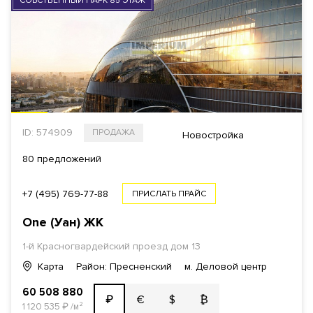
СОБСТВЕННЫЙ ПАРК 85 ЭТАЖ
ID: 574909
ПРОДАЖА
Новостройка
80 предложений
+7 (495) 769-77-88
ПРИСЛАТЬ ПРАЙС
One (Уан)
ЖК
1-й Красногвардейский проезд
дом 13
Карта
Район: Пресненский
м. Деловой центр
60 508 880
€
$
₿
₽
1 120 535
₽
/м²