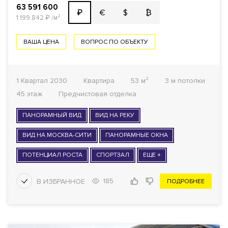
63 591 600
€
$
₿
₽
1 199 842
₽
/м²
ВАША ЦЕНА
ВОПРОС ПО ОБЪЕКТУ
1 Квартал 2030
Квартира
53 м²
3 м потолки
45 этаж
Предчистовая отделка
ПАНОРАМНЫЙ ВИД
ВИД НА РЕКУ
ВИД НА МОСКВА-СИТИ
ПАНОРАМНЫЕ ОКНА
ПОТЕНЦИАЛ РОСТА
СПОРТЗАЛ
ЕЩЕ +
185
ПОДРОБНЕЕ