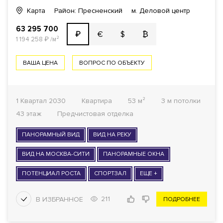
Карта
Район: Пресненский
м. Деловой центр
63 295 700
€
$
₿
₽
1 194 258
₽
/м²
ВАША ЦЕНА
ВОПРОС ПО ОБЪЕКТУ
1 Квартал 2030
Квартира
53 м²
3 м потолки
43 этаж
Предчистовая отделка
ПАНОРАМНЫЙ ВИД
ВИД НА РЕКУ
ВИД НА МОСКВА-СИТИ
ПАНОРАМНЫЕ ОКНА
ПОТЕНЦИАЛ РОСТА
СПОРТЗАЛ
ЕЩЕ +
211
ПОДРОБНЕЕ