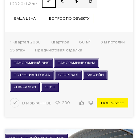
€
$
₿
₽
1 202 041
₽
/м²
ВАША ЦЕНА
ВОПРОС ПО ОБЪЕКТУ
1 Квартал 2030
Квартира
60 м²
3 м потолки
55 этаж
Предчистовая отделка
ПАНОРАМНЫЙ ВИД
ПАНОРАМНЫЕ ОКНА
ПОТЕНЦИАЛ РОСТА
СПОРТЗАЛ
БАССЕЙН
СПА-САЛОН
ЕЩЕ +
200
ПОДРОБНЕЕ