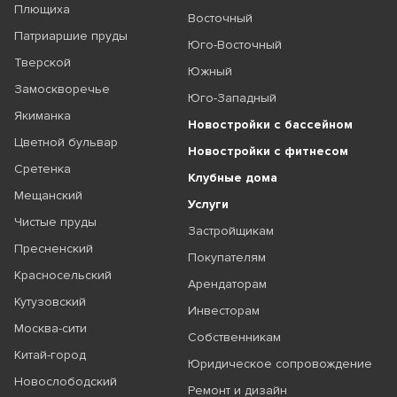
Плющиха
Восточный
Патриаршие пруды
Юго-Восточный
Тверской
Южный
Замоскворечье
Юго-Западный
Якиманка
Новостройки с бассейном
Цветной бульвар
Новостройки с фитнесом
Сретенка
Клубные дома
Мещанский
Услуги
Чистые пруды
Застройщикам
Пресненский
Покупателям
Красносельский
Арендаторам
Кутузовский
Инвесторам
Москва-сити
Собственникам
Китай-город
Юридическое сопровождение
Новослободский
Ремонт и дизайн