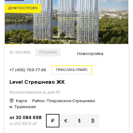
ДОМ ПОСТРОЕН
ID: 547456
ПРОДАЖА
Новостройка
+7 (495) 769-77-88
ПРИСЛАТЬ ПРАЙС
Level Стрешнево ЖК
Волоколамское ш дом 81
Карта
Район: Покровское-Стрешнево
м. Тушинская
от 30 084 698
€
$
₿
₽
от 252 813
₽
/м²