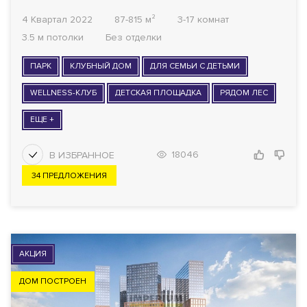
4 Квартал 2022
87-815 м²
3-17 комнат
3.5 м потолки
Без отделки
ПАРК
КЛУБНЫЙ ДОМ
ДЛЯ СЕМЬИ С ДЕТЬМИ
WELLNESS-КЛУБ
ДЕТСКАЯ ПЛОЩАДКА
РЯДОМ ЛЕС
ЕЩЕ +
18046
34 ПРЕДЛОЖЕНИЯ
АКЦИЯ
ДОМ ПОСТРОЕН