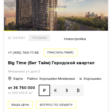
ID: 547651
ПРОДАЖА
Новостройка
+7 (495) 769-77-88
ПРИСЛАТЬ ПРАЙС
Big Time (Биг Тайм) Городской квартал
Мневники ул дом 5
Карта
Район: Хорошёво-Мнёвники
м. Хорошево
от 36 760 000
€
$
₿
₽
от 399 565
₽
/м²
ВАША ЦЕНА
ВОПРОС ПО ОБЪЕКТУ