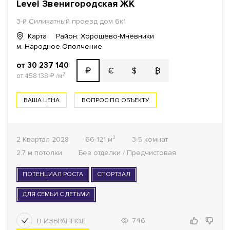
Level Звенигородская ЖК
3-й Силикатный проезд дом 6к1
Карта
Район: Хорошёво-Мнёвники
м. Народное Ополчение
от 30 237 140
€
$
₿
₽
от 458 138
₽
/м²
ВАША ЦЕНА
ВОПРОС ПО ОБЪЕКТУ
2 Квартал 2028
66-121 м²
3-5 комнат
2.7 м потолки
Без отделки / Предчистовая
ПОТЕНЦИАЛ РОСТА
СПОРТЗАЛ
ДЛЯ СЕМЬИ С ДЕТЬМИ
746