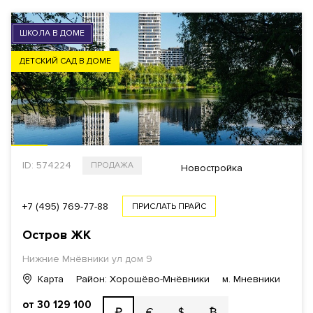
ШКОЛА В ДОМЕ
ДЕТСКИЙ САД В ДОМЕ
ID: 574224
ПРОДАЖА
Новостройка
+7 (495) 769-77-88
ПРИСЛАТЬ ПРАЙС
Остров ЖК
Нижние Мнёвники ул дом 9
Карта
Район: Хорошёво-Мнёвники
м. Мневники
от 30 129 100
€
$
₿
₽