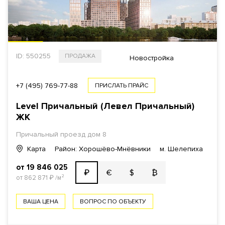
ID: 550255
ПРОДАЖА
Новостройка
+7 (495) 769-77-88
ПРИСЛАТЬ ПРАЙС
Level Причальный (Левел Причальный)
ЖК
Причальный проезд дом 8
Карта
Район: Хорошёво-Мнёвники
м. Шелепиха
от 19 846 025
€
$
₿
₽
от 862 871
₽
/м²
ВАША ЦЕНА
ВОПРОС ПО ОБЪЕКТУ