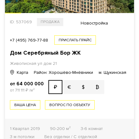
ID: 537069
ПРОДАЖА
Новостройка
+7 (495) 769-77-88
ПРИСЛАТЬ ПРАЙС
Дом Серебряный Бор ЖК
Живописная ул дом 21
Карта
Район: Хорошёво-Мнёвники
м. Щукинская
от 64 000 000
€
$
₿
₽
от 711 111
₽
/м²
ВАША ЦЕНА
ВОПРОС ПО ОБЪЕКТУ
1 Квартал 2019
90-200 м²
3-6 комнат
3 м потолки
Без отделки / С отделкой