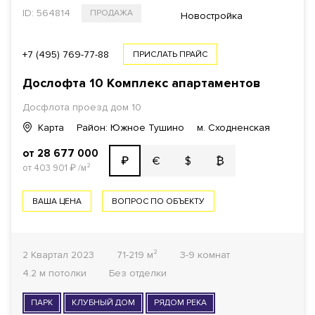
ID: 564814
ПРОДАЖА
Новостройка
+7 (495) 769-77-88
ПРИСЛАТЬ ПРАЙС
Дослофта 10 Комплекс апартаментов
Досфлота проезд дом 10
Карта
Район: Южное Тушино
м. Сходненская
от 28 677 000
€
$
₿
₽
от 403 901
₽
/м²
ВАША ЦЕНА
ВОПРОС ПО ОБЪЕКТУ
2 Квартал 2023
71-219 м²
3-9 комнат
4.2 м потолки
Без отделки
ПАРК
КЛУБНЫЙ ДОМ
РЯДОМ РЕКА