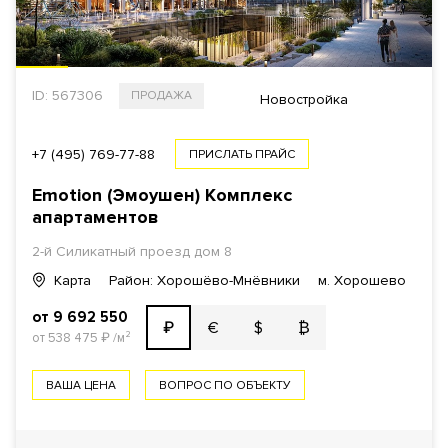
ID: 567306
ПРОДАЖА
Новостройка
+7 (495) 769-77-88
ПРИСЛАТЬ ПРАЙС
Emotion (Эмоушен) Комплекс
апартаментов
2-й Силикатный проезд дом 8
Карта
Район: Хорошёво-Мнёвники
м. Хорошево
от 9 692 550
€
$
₿
₽
от 538 475
₽
/м²
ВАША ЦЕНА
ВОПРОС ПО ОБЪЕКТУ