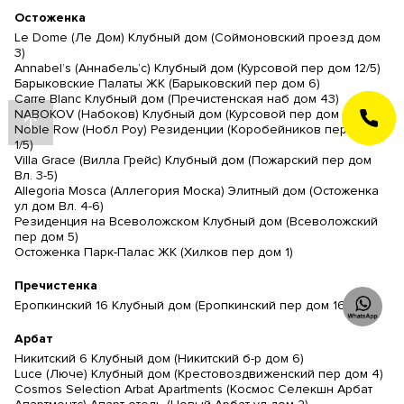
Остоженка
Le Dome (Ле Дом) Клубный дом (Соймоновский проезд дом
3)
Annabel’s (Аннабель’с) Клубный дом (Курсовой пер дом 12/5)
Барыковские Палаты ЖК (Барыковский пер дом 6)
Carre Blanc Клубный дом (Пречистенская наб дом 43)
NABOKOV (Набоков) Клубный дом (Курсовой пер дом 10/1)
ЗАКАЗАТЬ
ЗВОНОК
Noble Row (Нобл Роу) Резиденции (Коробейников пер дом
1/5)
Villa Grace (Вилла Грейс) Клубный дом (Пожарский пер дом
Вл. 3-5)
Allegoria Mosca (Аллегория Моска) Элитный дом (Остоженка
ул дом Вл. 4-6)
Резиденция на Всеволожском Клубный дом (Всеволожский
пер дом 5)
Остоженка Парк-Палас ЖК (Хилков пер дом 1)
Пречистенка
Еропкинский 16 Клубный дом (Еропкинский пер дом 16/23)
Арбат
Никитский 6 Клубный дом (Никитский б-р дом 6)
Luce (Люче) Клубный дом (Крестовоздвиженский пер дом 4)
Cosmos Selection Arbat Apartments (Космос Селекшн Арбат