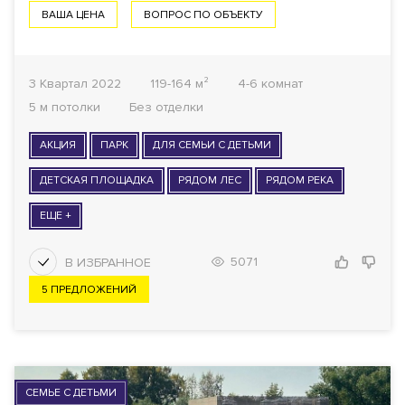
ВАША ЦЕНА
ВОПРОС ПО ОБЪЕКТУ
3 Квартал 2022
119-164 м²
4-6 комнат
5 м потолки
Без отделки
АКЦИЯ
ПАРК
ДЛЯ СЕМЬИ С ДЕТЬМИ
ДЕТСКАЯ ПЛОЩАДКА
РЯДОМ ЛЕС
РЯДОМ РЕКА
ЕЩЕ +
5071
5 ПРЕДЛОЖЕНИЙ
СЕМЬЕ С ДЕТЬМИ