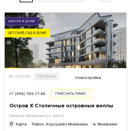
ВЫБРАТЬ НА КАРТЕ
ШКОЛА В ДОМЕ
СТОИМОСТЬ
ДЕТСКИЙ САД В ДОМЕ
Общая
За 1 м²
ID: 574225
ПРОДАЖА
$
€
₿
₽
Новостройка
ПЛОЩАДЬ
+7 (495) 769-77-88
ПРИСЛАТЬ ПРАЙС
Остров X Столичные островные виллы
Нижние Мнёвники ул
дом 9
1
КОМНАТ ОТ
Карта
Район: Хорошёво-Мнёвники
м. Мневники