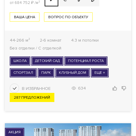
от 684 752
₽
/м²
ВАША ЦЕНА
ВОПРОС ПО ОБЪЕКТУ
44-266 м²
2-6 комнат
4.3 м потолки
Без отделки / С отделкой
ШКОЛА
ДЕТСКИЙ САД
ПОТЕНЦИАЛ РОСТА
СПОРТЗАЛ
ПАРК
КЛУБНЫЙ ДОМ
ЕЩЕ +
634
287 ПРЕДЛОЖЕНИЙ
АКЦИЯ