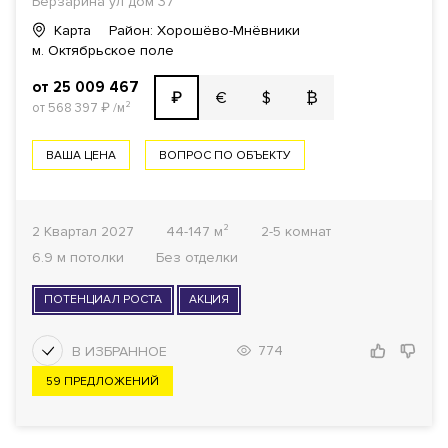
Берзарина ул дом 37
Карта
Район: Хорошёво-Мнёвники
м. Октябрьское поле
от 25 009 467
€
$
₿
₽
от 568 397
₽
/м²
ВАША ЦЕНА
ВОПРОС ПО ОБЪЕКТУ
2 Квартал 2027
44-147 м²
2-5 комнат
6.9 м потолки
Без отделки
ПОТЕНЦИАЛ РОСТА
АКЦИЯ
774
59 ПРЕДЛОЖЕНИЙ