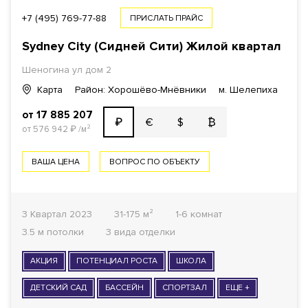
+7 (495) 769-77-88
ПРИСЛАТЬ ПРАЙС
Sydney City (Сидней Сити) Жилой квартал
Шеногина ул дом 2
Карта
Район: Хорошёво-Мнёвники
м. Шелепиха
от 17 885 207
€
$
₿
₽
от 576 942
₽
/м²
ВАША ЦЕНА
ВОПРОС ПО ОБЪЕКТУ
3 Квартал 2023
31-175 м²
1-6 комнат
3.5 м потолки
3 вида отделки
АКЦИЯ
ПОТЕНЦИАЛ РОСТА
ШКОЛА
ДЕТСКИЙ САД
БАССЕЙН
СПОРТЗАЛ
ЕЩЕ +