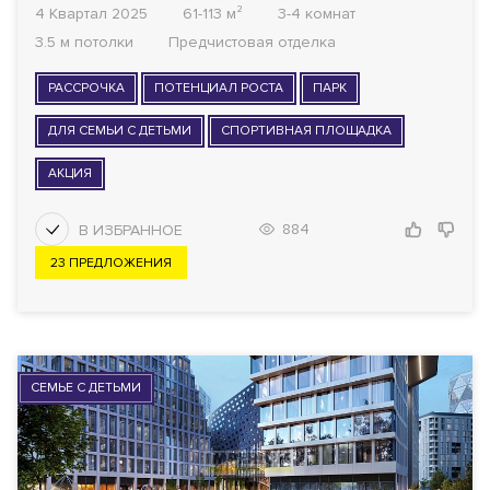
4 Квартал 2025
61-113 м²
3-4 комнат
3.5 м потолки
Предчистовая отделка
РАССРОЧКА
ПОТЕНЦИАЛ РОСТА
ПАРК
ДЛЯ СЕМЬИ С ДЕТЬМИ
СПОРТИВНАЯ ПЛОЩАДКА
АКЦИЯ
884
23 ПРЕДЛОЖЕНИЯ
СЕМЬЕ С ДЕТЬМИ