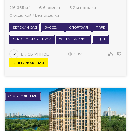
216-365 м²
6-6 комнат
3.2 м потолки
С отделкой / Без отделки
ДЕТСКИЙ САД
БАССЕЙН
СПОРТЗАЛ
ПАРК
ДЛЯ СЕМЬИ С ДЕТЬМИ
WELLNESS-КЛУБ
ЕЩЕ +
5855
2 ПРЕДЛОЖЕНИЯ
СЕМЬЕ С ДЕТЬМИ