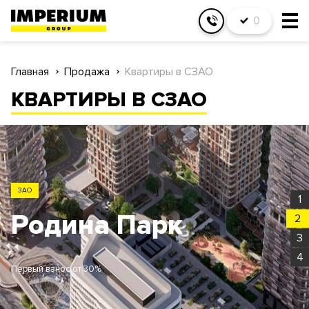
0
Главная
Продажа
Квартиры в СЗАО
КВАРТИРЫ В СЗАО
ЗАО
1
Родина Парк
2
3
4
Первый взнос от 30%