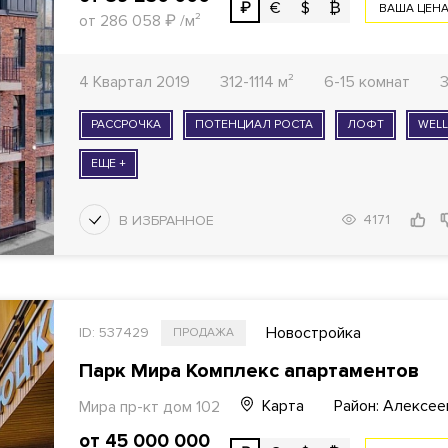
₽
€
$
₿
ВАША ЦЕН
от 286 058
₽
/м²
4 Квартал 2019
312-1114 м²
6-15 комнат
3
РАССРОЧКА
ПОТЕНЦИАЛ РОСТА
ЛОФТ
WELL
ЕЩЕ +
4171
Новостройка
ID: 537429
ПРОДАЖА
Парк Мира Комплекс апартаментов
Карта
Район: Алексее
Мира пр-кт
дом 102
от 45 000 000