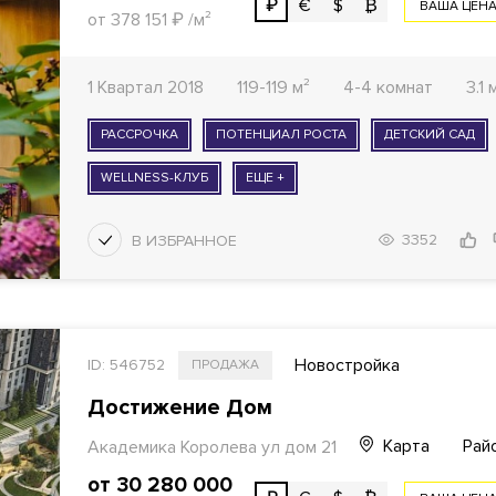
₽
€
$
₿
ВАША ЦЕН
от 378 151
₽
/м²
1 Квартал 2018
119-119 м²
4-4 комнат
3.1
РАССРОЧКА
ПОТЕНЦИАЛ РОСТА
ДЕТСКИЙ САД
WELLNESS-КЛУБ
ЕЩЕ +
3352
Новостройка
ID: 546752
ПРОДАЖА
Достижение Дом
Карта
Рай
Академика Королева ул дом 21
от 30 280 000