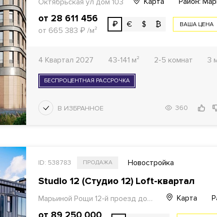
Карта
Район: Ма
Октябрьская ул дом 103
от 28 611 456
₽
€
$
₿
ВАША ЦЕНА
от 665 383
₽
/м²
4 Квартал 2027
43-141 м²
2-5 комнат
3 
БЕСПРОЦЕНТНАЯ РАССРОЧКА
360
Новостройка
ID: 538783
ПРОДАЖА
Studio 12 (Студио 12) Loft-квартал
Карта
Р
Марьиной Рощи 12-й проезд дом 8
от 89 250 000