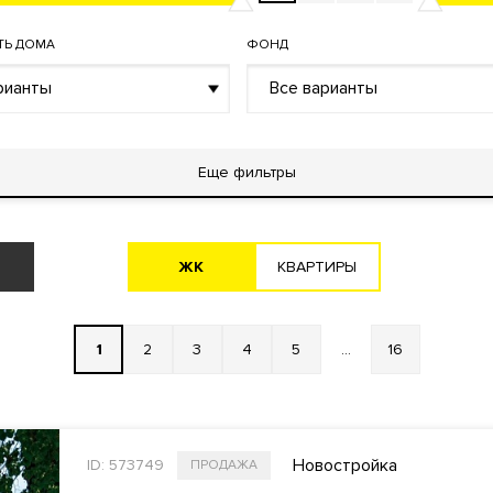
ТЬ ДОМА
ФОНД
рианты
Все варианты
Еще фильтры
ЖK
KВАРТИРЫ
1
2
3
4
5
...
16
Новостройка
ID: 573749
ПРОДАЖА