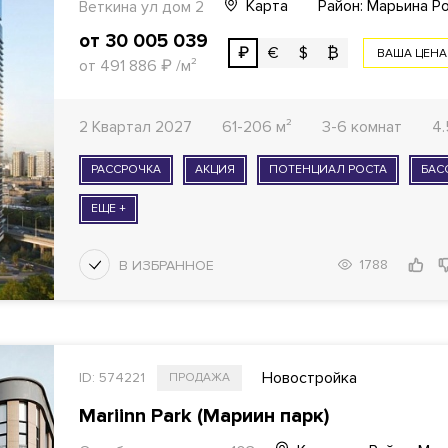
Карта
Район: Марьина Р
Веткина ул дом 2
от 30 005 039
₽
€
$
₿
ВАША ЦЕНА
от 491 886
₽
/м²
2 Квартал 2027
61-206 м²
3-6 комнат
4.
РАССРОЧКА
АКЦИЯ
ПОТЕНЦИАЛ РОСТА
БАС
ЕЩЕ +
1788
Новостройка
ID: 574221
ПРОДАЖА
Mariinn Park (Мариин парк)