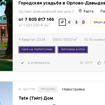
Городская усадьба в Орлово-Давыдо
Карта
Ра
Орлово-Давыдовский пер дом 2
от 7 805 817 146
₽
€
$
₿
ВАША Ц
от 1 323 020
₽
/м²
4 Квартал 2024
5900-5900 м²
10-10 комна
ПАРК НА ТЕРРИТОРИИ
ЛИПОВАЯ АЛЛЕЯ
3077
Новостройка
ID: 567776
ПРОДАЖА
Tate (Тэйт) Дом