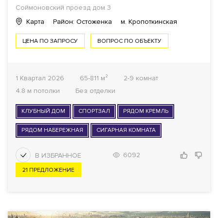
Соймоновский проезд дом 3
Карта
Район: Остоженка
м. Кропоткинская
ЦЕНА ПО ЗАПРОСУ
ВОПРОС ПО ОБЪЕКТУ
1 Квартал 2026
65-811 м²
2-9 комнат
4.8 м потолки
Без отделки
КЛУБНЫЙ ДОМ
СПОРТЗАЛ
РЯДОМ КРЕМЛЬ
РЯДОМ НАБЕРЕЖНАЯ
СИГАРНАЯ КОМНАТА
6092
21 ПРЕДЛОЖЕНИЕ