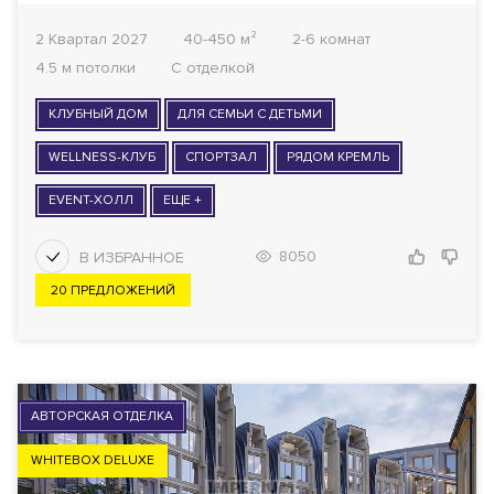
2 Квартал 2027
40-450 м²
2-6 комнат
4.5 м потолки
С отделкой
КЛУБНЫЙ ДОМ
ДЛЯ СЕМЬИ С ДЕТЬМИ
WELLNESS-КЛУБ
СПОРТЗАЛ
РЯДОМ КРЕМЛЬ
EVENT-ХОЛЛ
ЕЩЕ +
8050
20 ПРЕДЛОЖЕНИЙ
АВТОРСКАЯ ОТДЕЛКА
WHITEBOX DELUXE