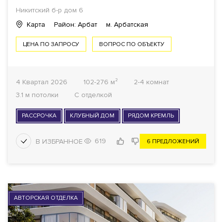
Никитский б-р дом 6
Карта
Район: Арбат
м. Арбатская
ЦЕНА ПО ЗАПРОСУ
ВОПРОС ПО ОБЪЕКТУ
4 Квартал 2026
102-276 м²
2-4 комнат
3.1 м потолки
С отделкой
РАССРОЧКА
КЛУБНЫЙ ДОМ
РЯДОМ КРЕМЛЬ
619
6 ПРЕДЛОЖЕНИЙ
АВТОРСКАЯ ОТДЕЛКА