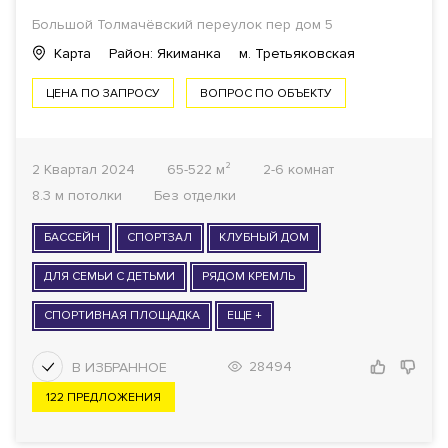
Большой Толмачёвский переулок пер дом 5
Карта
Район: Якиманка
м. Третьяковская
ЦЕНА ПО ЗАПРОСУ
ВОПРОС ПО ОБЪЕКТУ
2 Квартал 2024
65-522 м²
2-6 комнат
8.3 м потолки
Без отделки
БАССЕЙН
СПОРТЗАЛ
КЛУБНЫЙ ДОМ
ДЛЯ СЕМЬИ С ДЕТЬМИ
РЯДОМ КРЕМЛЬ
СПОРТИВНАЯ ПЛОЩАДКА
ЕЩЕ +
28494
122 ПРЕДЛОЖЕНИЯ