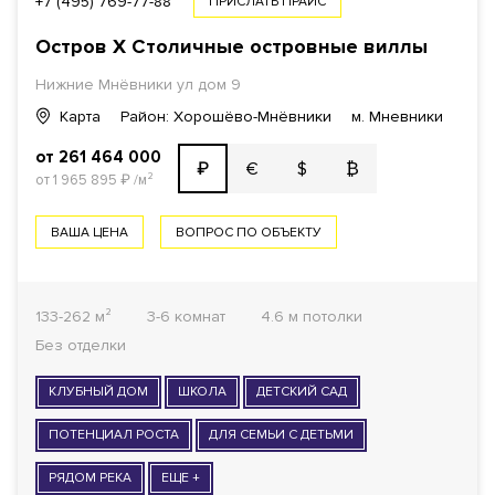
+7 (495) 769-77-88
ПРИСЛАТЬ ПРАЙС
Остров X Столичные островные виллы
Нижние Мнёвники ул
дом 9
Карта
Район: Хорошёво-Мнёвники
м. Мневники
от 261 464 000
€
$
₿
₽
от 1 965 895
₽
/м²
ВАША ЦЕНА
ВОПРОС ПО ОБЪЕКТУ
133-262 м²
3-6 комнат
4.6 м потолки
Без отделки
КЛУБНЫЙ ДОМ
ШКОЛА
ДЕТСКИЙ САД
ПОТЕНЦИАЛ РОСТА
ДЛЯ СЕМЬИ С ДЕТЬМИ
РЯДОМ РЕКА
ЕЩЕ +