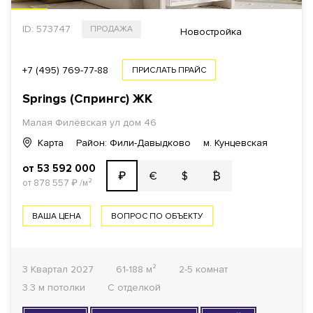
ID: 573747
ПРОДАЖА
Новостройка
+7 (495) 769-77-88
ПРИСЛАТЬ ПРАЙС
Springs (Спрингс) ЖК
Малая Филёвская ул дом 46
Карта
Район: Фили-Давыдково
м. Кунцевская
от 53 592 000
€
$
₿
₽
от 878 557
₽
/м²
ВАША ЦЕНА
ВОПРОС ПО ОБЪЕКТУ
3 Квартал 2027
61-188 м²
2-5 комнат
3.3 м потолки
С отделкой