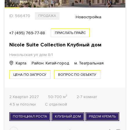
ID: 566470
ПРОДАЖА
Новостройка
+7 (495) 769-77-88
ПРИСЛАТЬ ПРАЙС
Nicole Suite Collection Клубный дом
Никольская ул дом 8/1
Карта
Район: Китай-город
м. Театральная
ЦЕНА ПО ЗАПРОСУ
ВОПРОС ПО ОБЪЕКТУ
2 Квартал 2027
50-700 м²
2-7 комнат
4.5 м потолки
С отделкой
ПОТЕНЦИАЛ РОСТА
КЛУБНЫЙ ДОМ
РЯДОМ КРЕМЛЬ