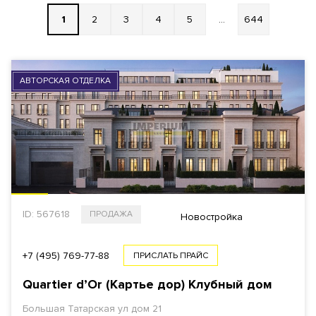
1
2
3
4
5
...
644
РАЙОН
ВЫБРАТЬ НА КАРТЕ
АВТОРСКАЯ ОТДЕЛКА
СТОИМОСТЬ
Общая
За 1 м²
ID: 567618
ПРОДАЖА
$
€
₿
₽
Новостройка
ПЛОЩАДЬ
+7 (495) 769-77-88
ПРИСЛАТЬ ПРАЙС
Quartier d’Or (Картье дор) Клубный дом
Большая Татарская ул дом 21