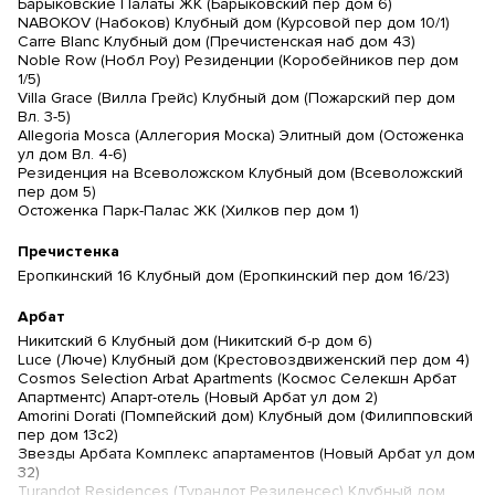
Барыковские Палаты ЖК (Барыковский пер дом 6)
NABOKOV (Набоков) Клубный дом (Курсовой пер дом 10/1)
Carre Blanc Клубный дом (Пречистенская наб дом 43)
Noble Row (Нобл Роу) Резиденции (Коробейников пер дом
1/5)
Villa Grace (Вилла Грейс) Клубный дом (Пожарский пер дом
Вл. 3-5)
Allegoria Mosca (Аллегория Моска) Элитный дом (Остоженка
ул дом Вл. 4-6)
Резиденция на Всеволожском Клубный дом (Всеволожский
пер дом 5)
Остоженка Парк-Палас ЖК (Хилков пер дом 1)
Пречистенка
Еропкинский 16 Клубный дом (Еропкинский пер дом 16/23)
Арбат
Никитский 6 Клубный дом (Никитский б-р дом 6)
Luce (Люче) Клубный дом (Крестовоздвиженский пер дом 4)
Cosmos Selection Arbat Apartments (Космос Селекшн Арбат
Апартментс) Апарт-отель (Новый Арбат ул дом 2)
Amorini Dorati (Помпейский дом) Клубный дом (Филипповский
пер дом 13с2)
Звезды Арбата Комплекс апартаментов (Новый Арбат ул дом
32)
Turandot Residences (Турандот Резиденсес) Клубный дом