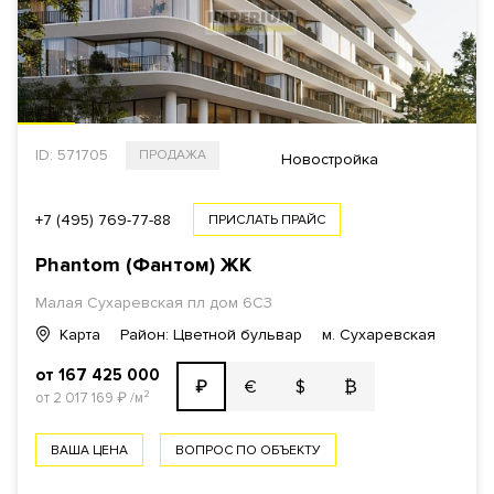
ID: 571705
ПРОДАЖА
Новостройка
+7 (495) 769-77-88
ПРИСЛАТЬ ПРАЙС
Phantom (Фантом) ЖК
Малая Сухаревская пл дом 6С3
Карта
Район: Цветной бульвар
м. Сухаревская
от 167 425 000
€
$
₿
₽
от 2 017 169
₽
/м²
ВАША ЦЕНА
ВОПРОС ПО ОБЪЕКТУ