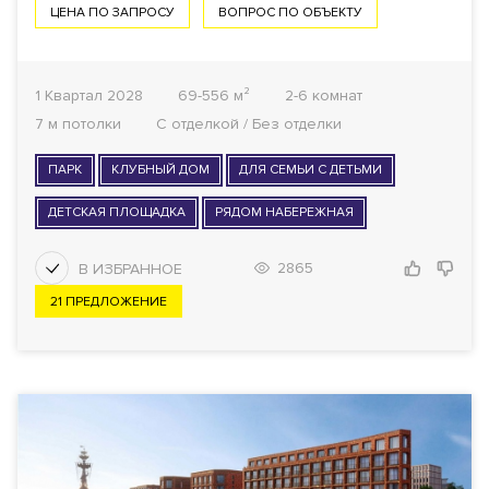
ЦЕНА ПО ЗАПРОСУ
ВОПРОС ПО ОБЪЕКТУ
1 Квартал 2028
69-556 м²
2-6 комнат
7 м потолки
С отделкой / Без отделки
ПАРК
КЛУБНЫЙ ДОМ
ДЛЯ СЕМЬИ С ДЕТЬМИ
ДЕТСКАЯ ПЛОЩАДКА
РЯДОМ НАБЕРЕЖНАЯ
2865
21 ПРЕДЛОЖЕНИЕ