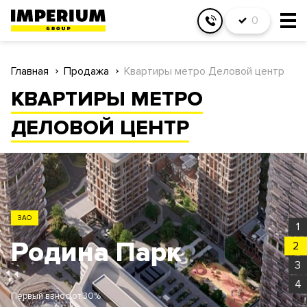
0
Главная
Продажа
Квартиры метро Деловой центр
КВАРТИРЫ МЕТРО
ДЕЛОВОЙ ЦЕНТР
ЗАО
1
Родина Парк
2
3
4
Первый взнос от 30%