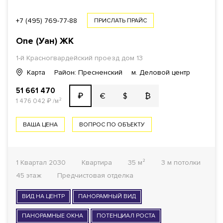
+7 (495) 769-77-88
ПРИСЛАТЬ ПРАЙС
One (Уан)
ЖК
1-й Красногвардейский проезд
дом 13
Карта
Район: Пресненский
м. Деловой центр
51 661 470
€
$
₿
₽
1 476 042
₽
/м²
ВАША ЦЕНА
ВОПРОС ПО ОБЪЕКТУ
1 Квартал 2030
Квартира
35 м²
3 м потолки
45 этаж
Предчистовая отделка
ВИД НА ЦЕНТР
ПАНОРАМНЫЙ ВИД
ПАНОРАМНЫЕ ОКНА
ПОТЕНЦИАЛ РОСТА