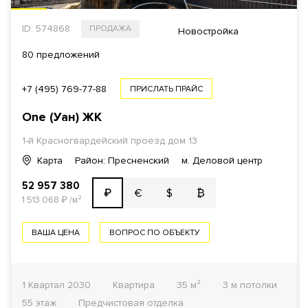
ID: 574868
ПРОДАЖА
Новостройка
80 предложений
+7 (495) 769-77-88
ПРИСЛАТЬ ПРАЙС
One (Уан)
ЖК
1-й Красногвардейский проезд
дом 13
Карта
Район: Пресненский
м. Деловой центр
52 957 380
€
$
₿
₽
1 513 068
₽
/м²
ВАША ЦЕНА
ВОПРОС ПО ОБЪЕКТУ
1 Квартал 2030
Квартира
35 м²
3 м потолки
55 этаж
Предчистовая отделка