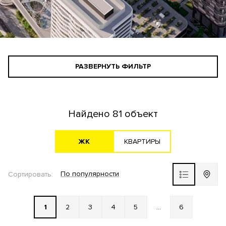
РАЗВЕРНУТЬ ФИЛЬТР
СТАНДАРТНЫЙ ПОИСК
ПОИСК ДЛЯ ИНВЕСТОРА
Найдено
81 объект
АГЕНТАМ
ЖK
KВАРТИРЫ
По популярности
Сортировать:
Все варианты
1
2
3
4
5
...
6
ЖК ВЫБОР