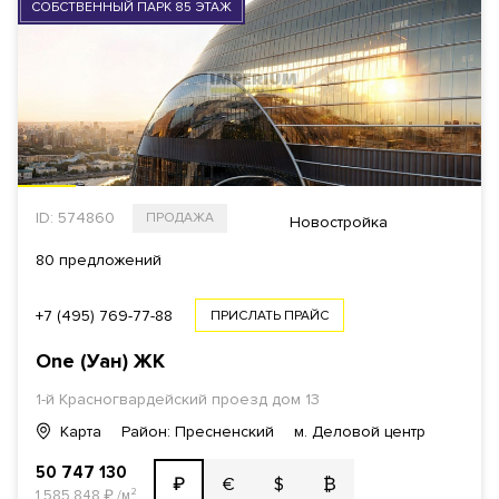
СОБСТВЕННЫЙ ПАРК 85 ЭТАЖ
ID: 574860
ПРОДАЖА
Новостройка
80 предложений
+7 (495) 769-77-88
ПРИСЛАТЬ ПРАЙС
One (Уан)
ЖК
1-й Красногвардейский проезд
дом 13
Карта
Район: Пресненский
м. Деловой центр
50 747 130
€
$
₿
₽
1 585 848
₽
/м²