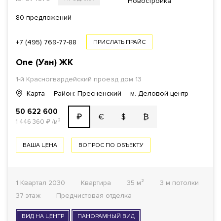
Новостройка
80 предложений
+7 (495) 769-77-88
ПРИСЛАТЬ ПРАЙС
One (Уан)
ЖК
1-й Красногвардейский проезд
дом 13
Карта
Район: Пресненский
м. Деловой центр
50 622 600
€
$
₿
₽
1 446 360
₽
/м²
ВАША ЦЕНА
ВОПРОС ПО ОБЪЕКТУ
1 Квартал 2030
Квартира
35 м²
3 м потолки
37 этаж
Предчистовая отделка
ВИД НА ЦЕНТР
ПАНОРАМНЫЙ ВИД