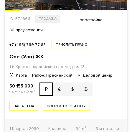
ID: 574866
ПРОДАЖА
Новостройка
80 предложений
+7 (495) 769-77-88
ПРИСЛАТЬ ПРАЙС
One (Уан)
ЖК
1-й Красногвардейский проезд
дом 13
Карта
Район: Пресненский
м. Деловой центр
50 155 000
€
$
₿
₽
1 475 147
₽
/м²
ВАША ЦЕНА
ВОПРОС ПО ОБЪЕКТУ
1 Квартал 2030
Квартира
34 м²
3 м потолки