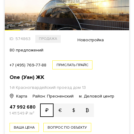
ID: 574863
ПРОДАЖА
Новостройка
80 предложений
+7 (495) 769-77-88
ПРИСЛАТЬ ПРАЙС
One (Уан)
ЖК
1-й Красногвардейский проезд
дом 13
Карта
Район: Пресненский
м. Деловой центр
47 992 680
€
$
₿
₽
1 411 549
₽
/м²
ВАША ЦЕНА
ВОПРОС ПО ОБЪЕКТУ