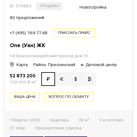
ID: 574869
ПРОДАЖА
Новостройка
80 предложений
+7 (495) 769-77-88
ПРИСЛАТЬ ПРАЙС
One (Уан)
ЖК
1-й Красногвардейский проезд
дом 13
Карта
Район: Пресненский
м. Деловой центр
52 873 200
€
$
₿
₽
1 391 400
₽
/м²
ВАША ЦЕНА
ВОПРОС ПО ОБЪЕКТУ
1 Квартал 2030
Квартира
38 м²
3 м потолки
37 этаж
Предчистовая отделка