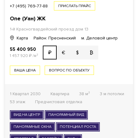
+7 (495) 769-77-88
ПРИСЛАТЬ ПРАЙС
One (Уан)
ЖК
1-й Красногвардейский проезд
дом 13
Карта
Район: Пресненский
м. Деловой центр
55 400 950
€
$
₿
₽
1 457 920
₽
/м²
ВАША ЦЕНА
ВОПРОС ПО ОБЪЕКТУ
1 Квартал 2030
Квартира
38 м²
3 м потолки
53 этаж
Предчистовая отделка
ВИД НА ЦЕНТР
ПАНОРАМНЫЙ ВИД
ПАНОРАМНЫЕ ОКНА
ПОТЕНЦИАЛ РОСТА