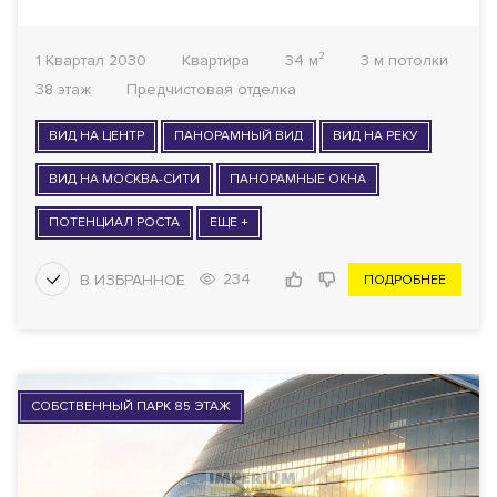
1 Квартал 2030
Квартира
34 м²
3 м потолки
38 этаж
Предчистовая отделка
ВИД НА ЦЕНТР
ПАНОРАМНЫЙ ВИД
ВИД НА РЕКУ
ВИД НА МОСКВА-СИТИ
ПАНОРАМНЫЕ ОКНА
ПОТЕНЦИАЛ РОСТА
ЕЩЕ +
234
ПОДРОБНЕЕ
СОБСТВЕННЫЙ ПАРК 85 ЭТАЖ