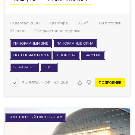
ВАША ЦЕНА
ВОПРОС ПО ОБЪЕКТУ
1 Квартал 2030
Квартира
32 м²
3 м потолки
53 этаж
Предчистовая отделка
ПАНОРАМНЫЙ ВИД
ПАНОРАМНЫЕ ОКНА
ПОТЕНЦИАЛ РОСТА
СПОРТЗАЛ
БАССЕЙН
СПА-САЛОН
ЕЩЕ +
268
ПОДРОБНЕЕ
СОБСТВЕННЫЙ ПАРК 85 ЭТАЖ