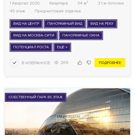
1 Квартал 2030
Квартира
34 м²
3.1 м потолки
45 этаж
Предчистовая отделка
ВИД НА ЦЕНТР
ПАНОРАМНЫЙ ВИД
ВИД НА РЕКУ
ВИД НА МОСКВА-СИТИ
ПАНОРАМНЫЕ ОКНА
ПОТЕНЦИАЛ РОСТА
ЕЩЕ +
269
ПОДРОБНЕЕ
СОБСТВЕННЫЙ ПАРК 85 ЭТАЖ