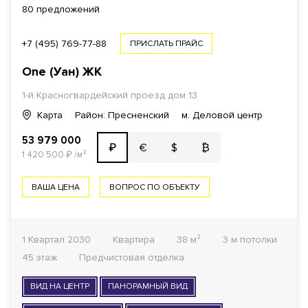
80 предложений
+7 (495) 769-77-88
ПРИСЛАТЬ ПРАЙС
One (Уан)
ЖК
1-й Красногвардейский проезд
дом 13
Карта
Район: Пресненский
м. Деловой центр
53 979 000
€
$
₿
₽
1 420 500
₽
/м²
ВАША ЦЕНА
ВОПРОС ПО ОБЪЕКТУ
1 Квартал 2030
Квартира
38 м²
3 м потолки
45 этаж
Предчистовая отделка
ВИД НА ЦЕНТР
ПАНОРАМНЫЙ ВИД