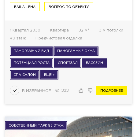
ВАША ЦЕНА
ВОПРОС ПО ОБЪЕКТУ
1 Квартал 2030
Квартира
32 м²
3 м потолки
49 этаж
Предчистовая отделка
ПАНОРАМНЫЙ ВИД
ПАНОРАМНЫЕ ОКНА
ПОТЕНЦИАЛ РОСТА
СПОРТЗАЛ
БАССЕЙН
СПА-САЛОН
ЕЩЕ +
333
ПОДРОБНЕЕ
СОБСТВЕННЫЙ ПАРК 85 ЭТАЖ