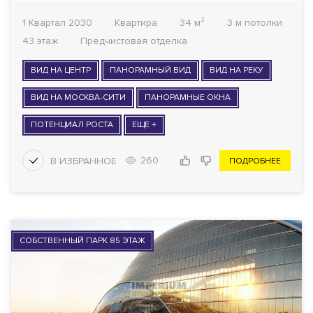
1 Квартал 2030
Квартира
34 м²
3 м потолки
43 этаж
Предчистовая отделка
ВИД НА ЦЕНТР
ПАНОРАМНЫЙ ВИД
ВИД НА РЕКУ
ВИД НА МОСКВА-СИТИ
ПАНОРАМНЫЕ ОКНА
ПОТЕНЦИАЛ РОСТА
ЕЩЕ +
260
ПОДРОБНЕЕ
СОБСТВЕННЫЙ ПАРК 85 ЭТАЖ