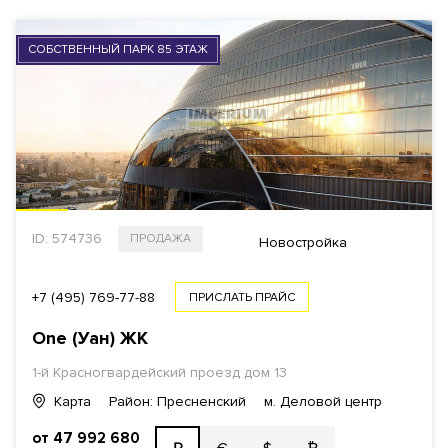
РАЙОН
+1
СОБСТВЕННЫЙ ПАРК 85 ЭТАЖ
ВЫБРАТЬ НА КАРТЕ
СТОИМОСТЬ
Общая
За 1 м²
ID: 574736
ПРОДАЖА
Новостройка
+7 (495) 769-77-88
ПРИСЛАТЬ ПРАЙС
$
€
₿
₽
One (Уан) ЖК
ПЛОЩАДЬ
1-й Красногвардейский проезд
дом 13
Карта
Район: Пресненский
м. Деловой центр
от 47 992 680