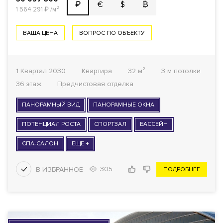
€
$
₿
₽
1 564 291
₽
/м²
ВАША ЦЕНА
ВОПРОС ПО ОБЪЕКТУ
1 Квартал 2030
Квартира
32 м²
3 м потолки
36 этаж
Предчистовая отделка
ПАНОРАМНЫЙ ВИД
ПАНОРАМНЫЕ ОКНА
ПОТЕНЦИАЛ РОСТА
СПОРТЗАЛ
БАССЕЙН
СПА-САЛОН
ЕЩЕ +
305
ПОДРОБНЕЕ