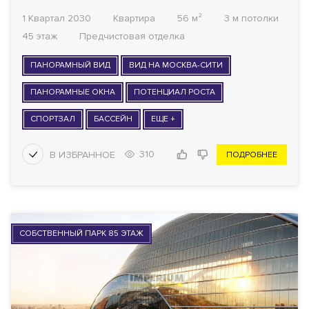
1 Квартал 2030
Квартира
56 м²
3 м потолки
45 этаж
Предчистовая отделка
ПАНОРАМНЫЙ ВИД
ВИД НА МОСКВА-СИТИ
ПАНОРАМНЫЕ ОКНА
ПОТЕНЦИАЛ РОСТА
СПОРТЗАЛ
БАССЕЙН
ЕЩЕ +
310
ПОДРОБНЕЕ
СОБСТВЕННЫЙ ПАРК 85 ЭТАЖ