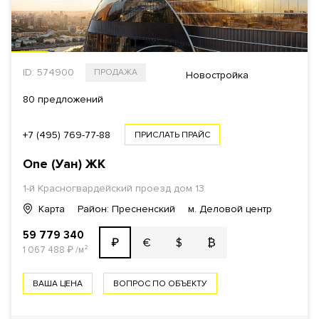
ID: 574900
ПРОДАЖА
Новостройка
80 предложений
+7 (495) 769-77-88
ПРИСЛАТЬ ПРАЙС
One (Уан)
ЖК
1-й Красногвардейский проезд
дом 13
Карта
Район: Пресненский
м. Деловой центр
59 779 340
€
$
₿
₽
1 067 488
₽
/м²
ВАША ЦЕНА
ВОПРОС ПО ОБЪЕКТУ