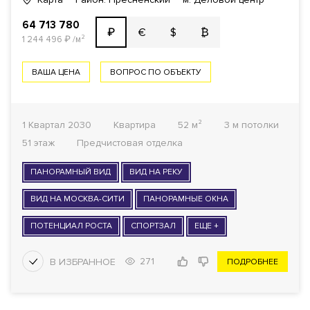
64 713 780
€
$
₿
₽
1 244 496
₽
/м²
ВАША ЦЕНА
ВОПРОС ПО ОБЪЕКТУ
1 Квартал 2030
Квартира
52 м²
3 м потолки
51 этаж
Предчистовая отделка
ПАНОРАМНЫЙ ВИД
ВИД НА РЕКУ
ВИД НА МОСКВА-СИТИ
ПАНОРАМНЫЕ ОКНА
ПОТЕНЦИАЛ РОСТА
СПОРТЗАЛ
ЕЩЕ +
271
ПОДРОБНЕЕ