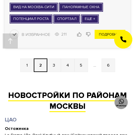
ВИД НА МОСКВА-СИТИ
ПАНОРАМНЫЕ ОКНА
ПОТЕНЦИАЛ РОСТА
СПОРТЗАЛ
ЕЩЕ +
211
ПОДРОБНЕЕ
ЗАКАЗАТЬ
ЗВОНОК
1
2
3
4
5
...
6
НОВОСТРОЙКИ ПО РАЙОНАМ
МОСКВЫ
ЦАО
Остоженка