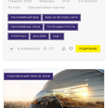
1 Квартал 2030
Квартира
53 м²
3 м потолки
43 этаж
Предчистовая отделка
ПАНОРАМНЫЙ ВИД
ВИД НА МОСКВА-СИТИ
ПАНОРАМНЫЕ ОКНА
ПОТЕНЦИАЛ РОСТА
СПОРТЗАЛ
БАССЕЙН
ЕЩЕ +
237
ПОДРОБНЕЕ
СОБСТВЕННЫЙ ПАРК 85 ЭТАЖ