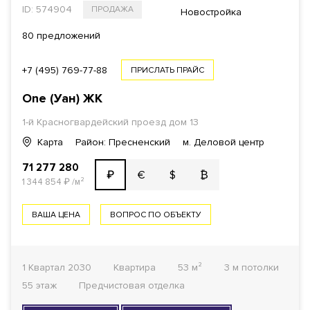
ID: 574904
ПРОДАЖА
Новостройка
80 предложений
+7 (495) 769-77-88
ПРИСЛАТЬ ПРАЙС
One (Уан)
ЖК
1-й Красногвардейский проезд
дом 13
Карта
Район: Пресненский
м. Деловой центр
71 277 280
€
$
₿
₽
1 344 854
₽
/м²
ВАША ЦЕНА
ВОПРОС ПО ОБЪЕКТУ
1 Квартал 2030
Квартира
53 м²
3 м потолки
55 этаж
Предчистовая отделка