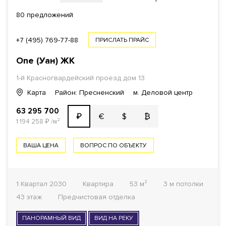
80 предложений
+7 (495) 769-77-88
ПРИСЛАТЬ ПРАЙС
One (Уан)
ЖК
1-й Красногвардейский проезд
дом 13
Карта
Район: Пресненский
м. Деловой центр
63 295 700
€
$
₿
₽
1 194 258
₽
/м²
ВАША ЦЕНА
ВОПРОС ПО ОБЪЕКТУ
1 Квартал 2030
Квартира
53 м²
3 м потолки
43 этаж
Предчистовая отделка
ПАНОРАМНЫЙ ВИД
ВИД НА РЕКУ