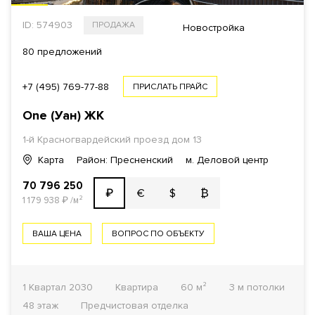
ID: 574903
ПРОДАЖА
Новостройка
80 предложений
+7 (495) 769-77-88
ПРИСЛАТЬ ПРАЙС
One (Уан)
ЖК
1-й Красногвардейский проезд
дом 13
Карта
Район: Пресненский
м. Деловой центр
70 796 250
€
$
₿
₽
1 179 938
₽
/м²
ВАША ЦЕНА
ВОПРОС ПО ОБЪЕКТУ
1 Квартал 2030
Квартира
60 м²
3 м потолки
48 этаж
Предчистовая отделка