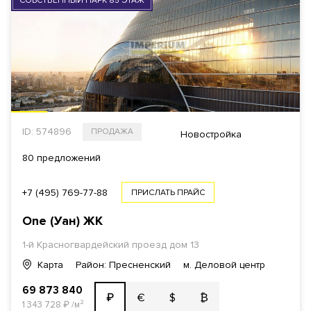
СОБСТВЕННЫЙ ПАРК 85 ЭТАЖ
ID: 574896
ПРОДАЖА
Новостройка
80 предложений
+7 (495) 769-77-88
ПРИСЛАТЬ ПРАЙС
One (Уан)
ЖК
1-й Красногвардейский проезд
дом 13
Карта
Район: Пресненский
м. Деловой центр
69 873 840
€
$
₿
₽
1 343 728
₽
/м²