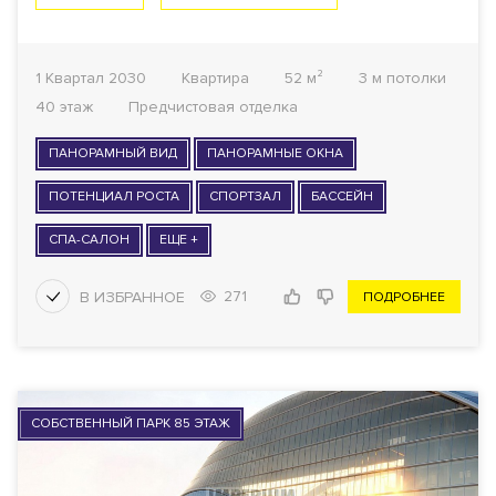
1 Квартал 2030
Квартира
52 м²
3 м потолки
40 этаж
Предчистовая отделка
ПАНОРАМНЫЙ ВИД
ПАНОРАМНЫЕ ОКНА
ПОТЕНЦИАЛ РОСТА
СПОРТЗАЛ
БАССЕЙН
СПА-САЛОН
ЕЩЕ +
271
ПОДРОБНЕЕ
СОБСТВЕННЫЙ ПАРК 85 ЭТАЖ