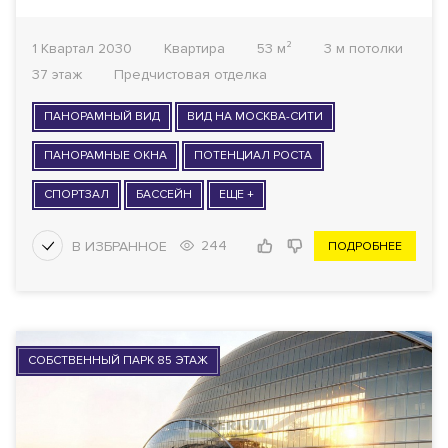
1 Квартал 2030
Квартира
53 м²
3 м потолки
37 этаж
Предчистовая отделка
ПАНОРАМНЫЙ ВИД
ВИД НА МОСКВА-СИТИ
ПАНОРАМНЫЕ ОКНА
ПОТЕНЦИАЛ РОСТА
СПОРТЗАЛ
БАССЕЙН
ЕЩЕ +
244
ПОДРОБНЕЕ
СОБСТВЕННЫЙ ПАРК 85 ЭТАЖ