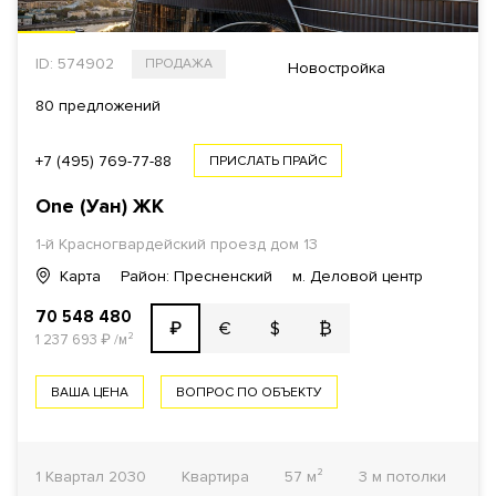
ID: 574902
ПРОДАЖА
Новостройка
80 предложений
+7 (495) 769-77-88
ПРИСЛАТЬ ПРАЙС
One (Уан)
ЖК
1-й Красногвардейский проезд
дом 13
Карта
Район: Пресненский
м. Деловой центр
70 548 480
€
$
₿
₽
1 237 693
₽
/м²
ВАША ЦЕНА
ВОПРОС ПО ОБЪЕКТУ
1 Квартал 2030
Квартира
57 м²
3 м потолки