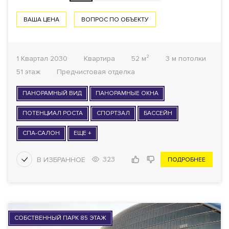
ВАША ЦЕНА
ВОПРОС ПО ОБЪЕКТУ
1 Квартал 2030
Квартира
52 м²
3 м потолки
51 этаж
Предчистовая отделка
ПАНОРАМНЫЙ ВИД
ПАНОРАМНЫЕ ОКНА
ПОТЕНЦИАЛ РОСТА
СПОРТЗАЛ
БАССЕЙН
СПА-САЛОН
ЕЩЕ +
323
ПОДРОБНЕЕ
СОБСТВЕННЫЙ ПАРК 85 ЭТАЖ