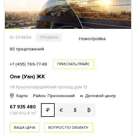
ID: 574899
ПРОДАЖА
Новостройка
80 предложений
+7 (495) 769-77-88
ПРИСЛАТЬ ПРАЙС
One (Уан)
ЖК
1-й Красногвардейский проезд
дом 13
Карта
Район: Пресненский
м. Деловой центр
67 935 480
€
$
₿
₽
1 281 802
₽
/м²
ВАША ЦЕНА
ВОПРОС ПО ОБЪЕКТУ