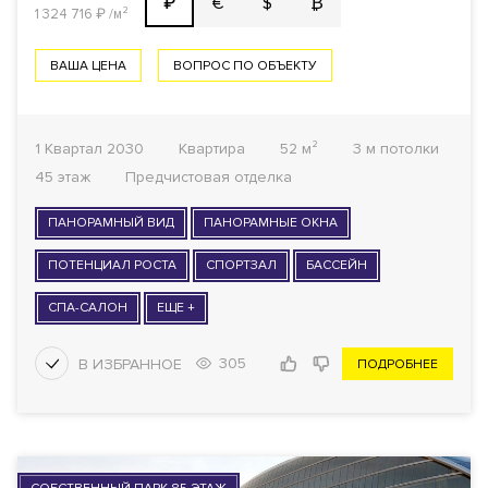
€
$
₿
₽
1 324 716
₽
/м²
ВАША ЦЕНА
ВОПРОС ПО ОБЪЕКТУ
1 Квартал 2030
Квартира
52 м²
3 м потолки
45 этаж
Предчистовая отделка
ПАНОРАМНЫЙ ВИД
ПАНОРАМНЫЕ ОКНА
ПОТЕНЦИАЛ РОСТА
СПОРТЗАЛ
БАССЕЙН
СПА-САЛОН
ЕЩЕ +
305
ПОДРОБНЕЕ