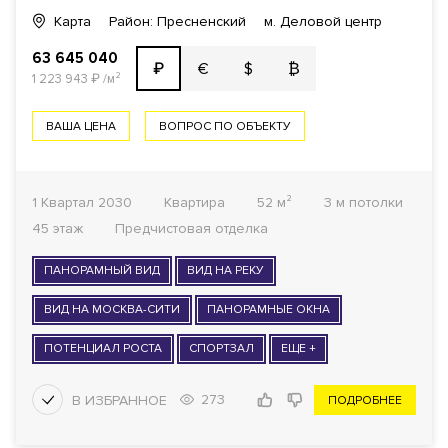
Карта
Район: Пресненский
м. Деловой центр
63 645 040
€
$
₿
₽
1 223 943
₽
/м²
ВАША ЦЕНА
ВОПРОС ПО ОБЪЕКТУ
1 Квартал 2030
Квартира
52 м²
3 м потолки
45 этаж
Предчистовая отделка
ПАНОРАМНЫЙ ВИД
ВИД НА РЕКУ
ВИД НА МОСКВА-СИТИ
ПАНОРАМНЫЕ ОКНА
ПОТЕНЦИАЛ РОСТА
СПОРТЗАЛ
ЕЩЕ +
273
ПОДРОБНЕЕ