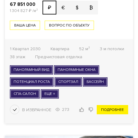
67 851 000
€
$
₿
₽
1 304 827
₽
/м²
ВАША ЦЕНА
ВОПРОС ПО ОБЪЕКТУ
1 Квартал 2030
Квартира
52 м²
3 м потолки
38 этаж
Предчистовая отделка
ПАНОРАМНЫЙ ВИД
ПАНОРАМНЫЕ ОКНА
ПОТЕНЦИАЛ РОСТА
СПОРТЗАЛ
БАССЕЙН
СПА-САЛОН
ЕЩЕ +
273
ПОДРОБНЕЕ