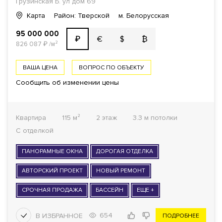
Грузинская Б. ул дом 69
Карта
Район: Тверской
м. Белорусская
95 000 000
€
$
₿
₽
826 087
₽
/м²
ВАША ЦЕНА
ВОПРОС ПО ОБЪЕКТУ
Сообщить об изменении цены
Квартира
115 м²
2 этаж
3.3 м потолки
С отделкой
ПАНОРАМНЫЕ ОКНА
ДОРОГАЯ ОТДЕЛКА
АВТОРСКИЙ ПРОЕКТ
НОВЫЙ РЕМОНТ
СРОЧНАЯ ПРОДАЖА
БАССЕЙН
ЕЩЕ +
654
ПОДРОБНЕЕ