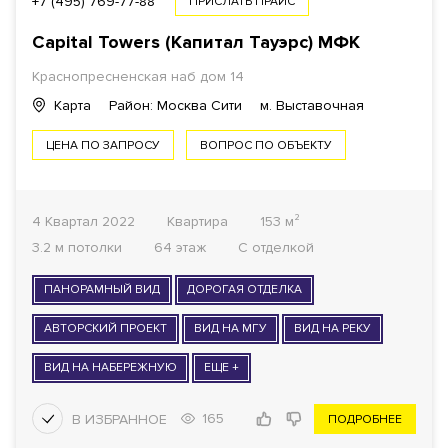
+7 (495) 769-77-88
ПРИСЛАТЬ ПРАЙС
Capital Towers (Капитал Тауэрс)
МФК
Краснопресненская наб дом 14
Карта
Район: Москва Сити
м. Выставочная
ЦЕНА ПО ЗАПРОСУ
ВОПРОС ПО ОБЪЕКТУ
4 Квартал 2022
Квартира
153 м²
3.2 м потолки
64 этаж
С отделкой
ПАНОРАМНЫЙ ВИД
ДОРОГАЯ ОТДЕЛКА
АВТОРСКИЙ ПРОЕКТ
ВИД НА МГУ
ВИД НА РЕКУ
ВИД НА НАБЕРЕЖНУЮ
ЕЩЕ +
165
ПОДРОБНЕЕ