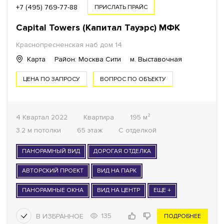
+7 (495) 769-77-88
ПРИСЛАТЬ ПРАЙС
Capital Towers (Капитал Тауэрс)
МФК
Краснопресненская наб дом 14
Карта
Район: Москва Сити
м. Выставочная
ЦЕНА ПО ЗАПРОСУ
ВОПРОС ПО ОБЪЕКТУ
4 Квартал 2022
Квартира
195 м²
3.2 м потолки
65 этаж
С отделкой
ПАНОРАМНЫЙ ВИД
ДОРОГАЯ ОТДЕЛКА
АВТОРСКИЙ ПРОЕКТ
ВИД НА ПАРК
ПАНОРАМНЫЕ ОКНА
ВИД НА ЦЕНТР
ЕЩЕ +
135
ПОДРОБНЕЕ