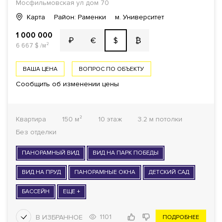
Мосфильмовская ул
дом 70
Карта
Район: Раменки
м. Университет
1 000 000
€
$
₿
₽
6 667
$
/м²
ВАША ЦЕНА
ВОПРОС ПО ОБЪЕКТУ
Сообщить об изменении цены
Квартира
150 м²
10 этаж
3.2 м потолки
Без отделки
ПАНОРАМНЫЙ ВИД
ВИД НА ПАРК ПОБЕДЫ
ВИД НА ПРУД
ПАНОРАМНЫЕ ОКНА
ДЕТСКИЙ САД
БАССЕЙН
ЕЩЕ +
1101
ПОДРОБНЕЕ