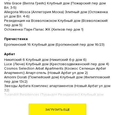
Villa Grace (Вилла Грейс) Клубный дом (Пожарский пер дом
Вл. 3-5)
Allegoria Mosca (Аллегория Моска) Элитный дом (Остоженка
ул дом Вл. 4-6)
Резиденция на Всеволожском Клубный дом (Всеволожский
пер дом 5)
Остоженка Парк-Палас ЖК (Хилков пер дом 1)
Пречистенка
Еропкинский 16 Клубный дом (Еропкинский пер дом 16/23)
Арбат
Никитский 6 Клубный дом (Никитский б-р дом 6)
Luce (Люче) Клубный дом (Крестовоздвиженский пер дом 4)
Cosmos Selection Arbat Apartments (Космос Селекшн Арбат
Апартментс) Апарт-отель (Новый Арбат ул дом 2)
Amorini Dorati (Помпейский дом) Клубный дом (Филипповский
пер дом 13с2)
Звезды Арбата Комплекс апартаментов (Новый Арбат ул дом
32)
Turandot Residences (Турандот Резиденсес) Клубный дом
(Арбат ул дом 24)
Artisan (Артизан) Клубный дом (Арбат ул дом 39)
Дом Наркомфина (Новинский б-р дом 25 )
ЗАГРУЗИТЬ ЕЩЕ
Дом на Хлебном (Хлебный пер дом 19)