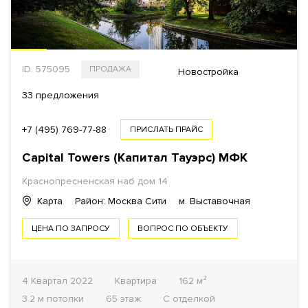
ID: 575095
ПРОДАЖА
Новостройка
33 предложения
+7 (495) 769-77-88
ПРИСЛАТЬ ПРАЙС
Capital Towers (Капитал Тауэрс)
МФК
Краснопресненская наб дом 14
Карта
Район: Москва Сити
м. Выставочная
ЦЕНА ПО ЗАПРОСУ
ВОПРОС ПО ОБЪЕКТУ
4 Квартал 2022
Квартира
162 м²
3.2 м потолки
65 этаж
С отделкой