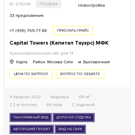
ID: 575096
ПРОДАЖА
Новостройка
33 предложения
+7 (495) 769-77-88
ПРИСЛАТЬ ПРАЙС
Capital Towers (Капитал Тауэрс)
МФК
Краснопресненская наб дом 14
Карта
Район: Москва Сити
м. Выставочная
ЦЕНА ПО ЗАПРОСУ
ВОПРОС ПО ОБЪЕКТУ
4 Квартал 2022
Квартира
195 м²
3.2 м потолки
64 этаж
С отделкой
ПАНОРАМНЫЙ ВИД
ДОРОГАЯ ОТДЕЛКА
АВТОРСКИЙ ПРОЕКТ
ВИД НА ПАРК