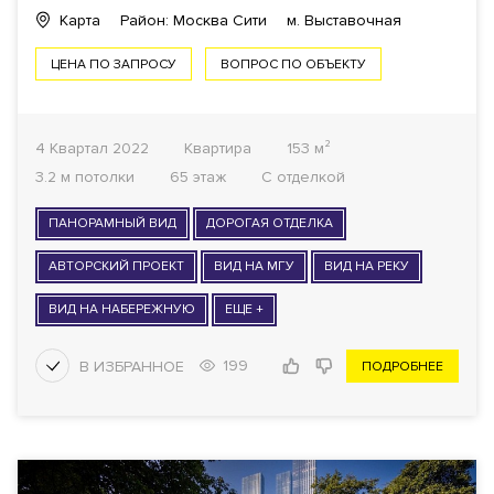
Карта
Район: Москва Сити
м. Выставочная
ЦЕНА ПО ЗАПРОСУ
ВОПРОС ПО ОБЪЕКТУ
4 Квартал 2022
Квартира
153 м²
3.2 м потолки
65 этаж
С отделкой
ПАНОРАМНЫЙ ВИД
ДОРОГАЯ ОТДЕЛКА
АВТОРСКИЙ ПРОЕКТ
ВИД НА МГУ
ВИД НА РЕКУ
ВИД НА НАБЕРЕЖНУЮ
ЕЩЕ +
199
ПОДРОБНЕЕ