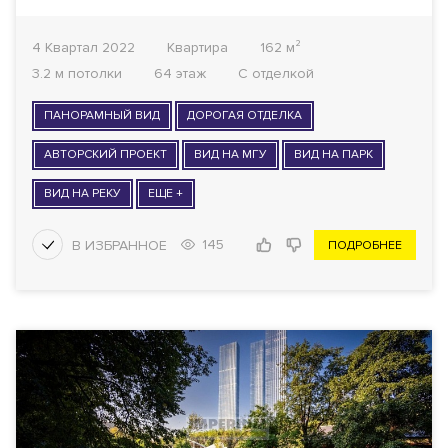
4 Квартал 2022
Квартира
162 м²
3.2 м потолки
64 этаж
С отделкой
ПАНОРАМНЫЙ ВИД
ДОРОГАЯ ОТДЕЛКА
АВТОРСКИЙ ПРОЕКТ
ВИД НА МГУ
ВИД НА ПАРК
ВИД НА РЕКУ
ЕЩЕ +
145
ПОДРОБНЕЕ