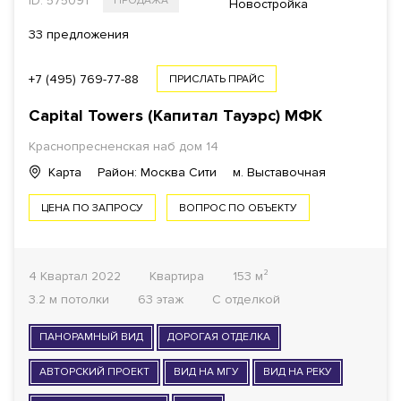
ID: 575091
ПРОДАЖА
$
€
₿
₽
Новостройка
33 предложения
ПЛОЩАДЬ
+7 (495) 769-77-88
ПРИСЛАТЬ ПРАЙС
Capital Towers (Капитал Тауэрс)
МФК
1
Краснопресненская наб дом 14
КОМНАТ ОТ
Карта
Район: Москва Сити
м. Выставочная
ОТДЕЛКА
ЦЕНА ПО ЗАПРОСУ
ВОПРОС ПО ОБЪЕКТУ
Все варианты
4 Квартал 2022
Квартира
153 м²
ГОТОВНОСТЬ ДОМА
3.2 м потолки
63 этаж
С отделкой
Все варианты
ПАНОРАМНЫЙ ВИД
ДОРОГАЯ ОТДЕЛКА
ФОНД
АВТОРСКИЙ ПРОЕКТ
ВИД НА МГУ
ВИД НА РЕКУ
Все варианты