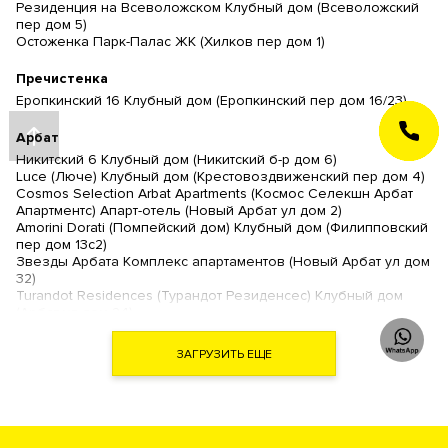
Резиденция на Всеволожском Клубный дом (Всеволожский
пер дом 5)
Остоженка Парк-Палас ЖК (Хилков пер дом 1)
Пречистенка
Еропкинский 16 Клубный дом (Еропкинский пер дом 16/23)
ЗАКАЗАТЬ
Арбат
ЗВОНОК
Никитский 6 Клубный дом (Никитский б-р дом 6)
Luce (Люче) Клубный дом (Крестовоздвиженский пер дом 4)
Cosmos Selection Arbat Apartments (Космос Селекшн Арбат
Апартментс) Апарт-отель (Новый Арбат ул дом 2)
Amorini Dorati (Помпейский дом) Клубный дом (Филипповский
пер дом 13с2)
Звезды Арбата Комплекс апартаментов (Новый Арбат ул дом
32)
Turandot Residences (Турандот Резиденсес) Клубный дом
(Арбат ул дом 24)
Artisan (Артизан) Клубный дом (Арбат ул дом 39)
Дом Наркомфина (Новинский б-р дом 25 )
ЗАГРУЗИТЬ ЕЩЕ
Дом на Хлебном (Хлебный пер дом 19)
The Book (Зе Бук) Комплекс апартаментов (Новый Арбат ул
дом 15)
Гоголевский 12 Ансамбль клубных резиденций (Гоголевский
б-р дом 12)