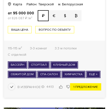
Карта
Район: Тверской
м. Белорусская
от 95 000 000
€
$
₿
₽
от 826 087
₽
/м²
ВАША ЦЕНА
ВОПРОС ПО ОБЪЕКТУ
115-115 м²
3-3 комнат
3.3 м потолки
С отделкой
БАССЕЙН
СПОРТЗАЛ
КЛУБНЫЙ ДОМ
ОБЖИТОЙ ДОМ
СПА-САЛОН
ХИМЧИСТКА
ЕЩЕ +
4413
1 ПРЕДЛОЖЕНИЕ