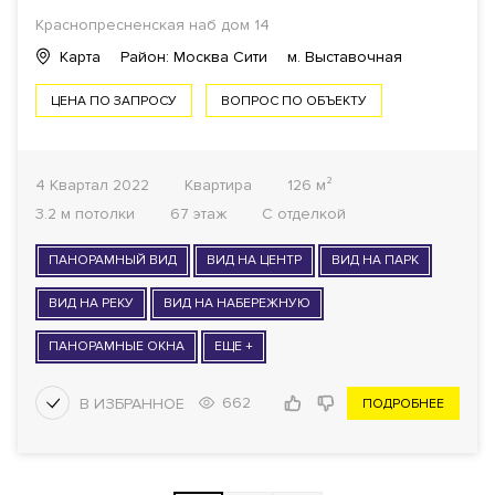
Краснопресненская наб дом 14
Карта
Район: Москва Сити
м. Выставочная
ЦЕНА ПО ЗАПРОСУ
ВОПРОС ПО ОБЪЕКТУ
4 Квартал 2022
Квартира
126 м²
3.2 м потолки
67 этаж
С отделкой
ПАНОРАМНЫЙ ВИД
ВИД НА ЦЕНТР
ВИД НА ПАРК
ВИД НА РЕКУ
ВИД НА НАБЕРЕЖНУЮ
ПАНОРАМНЫЕ ОКНА
ЕЩЕ +
662
ПОДРОБНЕЕ