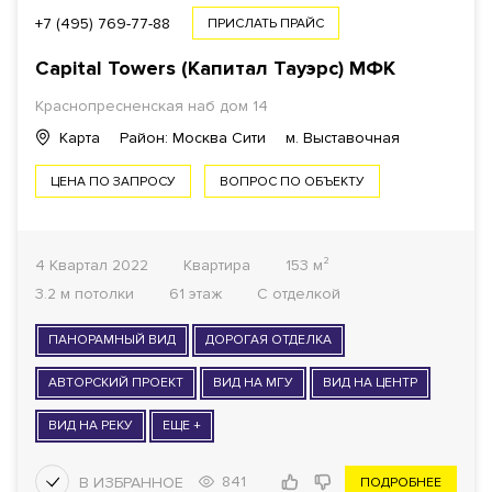
+7 (495) 769-77-88
ПРИСЛАТЬ ПРАЙС
Capital Towers (Капитал Тауэрс)
МФК
Краснопресненская наб дом 14
Карта
Район: Москва Сити
м. Выставочная
ЦЕНА ПО ЗАПРОСУ
ВОПРОС ПО ОБЪЕКТУ
4 Квартал 2022
Квартира
153 м²
3.2 м потолки
61 этаж
С отделкой
ПАНОРАМНЫЙ ВИД
ДОРОГАЯ ОТДЕЛКА
АВТОРСКИЙ ПРОЕКТ
ВИД НА МГУ
ВИД НА ЦЕНТР
ВИД НА РЕКУ
ЕЩЕ +
841
ПОДРОБНЕЕ