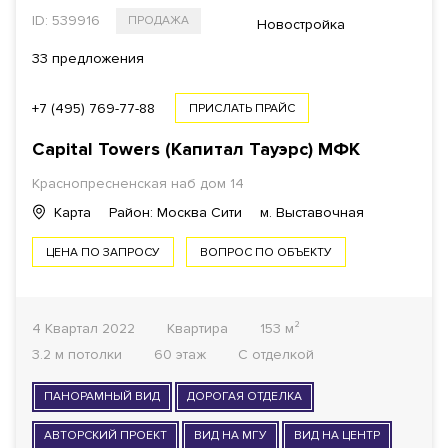
ID: 539916
ПРОДАЖА
Новостройка
33 предложения
+7 (495) 769-77-88
ПРИСЛАТЬ ПРАЙС
Capital Towers (Капитал Тауэрс)
МФК
Краснопресненская наб дом 14
Карта
Район: Москва Сити
м. Выставочная
ЦЕНА ПО ЗАПРОСУ
ВОПРОС ПО ОБЪЕКТУ
4 Квартал 2022
Квартира
153 м²
3.2 м потолки
60 этаж
С отделкой
ПАНОРАМНЫЙ ВИД
ДОРОГАЯ ОТДЕЛКА
АВТОРСКИЙ ПРОЕКТ
ВИД НА МГУ
ВИД НА ЦЕНТР