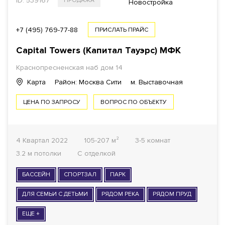
ID: 539167
ПРОДАЖА
$
€
₿
₽
Новостройка
ПЛОЩАДЬ
+7 (495) 769-77-88
ПРИСЛАТЬ ПРАЙС
Capital Towers (Капитал Тауэрс) МФК
Краснопресненская наб дом 14
1
КОМНАТ ОТ
Карта
Район: Москва Сити
м. Выставочная
ЦЕНА ПО ЗАПРОСУ
ВОПРОС ПО ОБЪЕКТУ
ОТДЕЛКА
Все варианты
4 Квартал 2022
105-207 м²
3-5 комнат
3.2 м потолки
С отделкой
ГОТОВНОСТЬ ДОМА
БАССЕЙН
Все варианты
СПОРТЗАЛ
ПАРК
ДЛЯ СЕМЬИ С ДЕТЬМИ
РЯДОМ РЕКА
РЯДОМ ПРУД
ФОНД
ЕЩЕ +
Все варианты