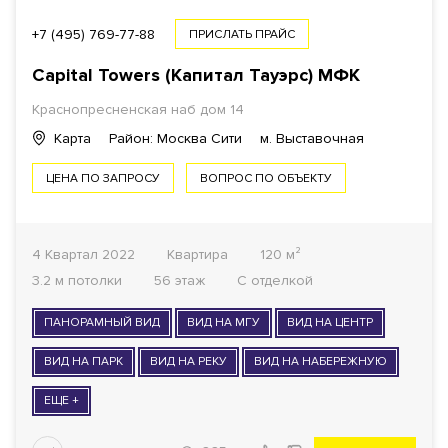
+7 (495) 769-77-88
ПРИСЛАТЬ ПРАЙС
Capital Towers (Капитал Тауэрс)
МФК
Краснопресненская наб дом 14
Карта
Район: Москва Сити
м. Выставочная
ЦЕНА ПО ЗАПРОСУ
ВОПРОС ПО ОБЪЕКТУ
4 Квартал 2022
Квартира
120 м²
3.2 м потолки
56 этаж
С отделкой
ПАНОРАМНЫЙ ВИД
ВИД НА МГУ
ВИД НА ЦЕНТР
ВИД НА ПАРК
ВИД НА РЕКУ
ВИД НА НАБЕРЕЖНУЮ
ЕЩЕ +