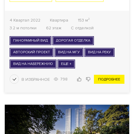
4 Квартал 2022
Квартира
153 м²
3.2 м потолки
62 этаж
С отделкой
ПАНОРАМНЫЙ ВИД
ДОРОГАЯ ОТДЕЛКА
АВТОРСКИЙ ПРОЕКТ
ВИД НА МГУ
ВИД НА РЕКУ
ВИД НА НАБЕРЕЖНУЮ
ЕЩЕ +
798
ПОДРОБНЕЕ