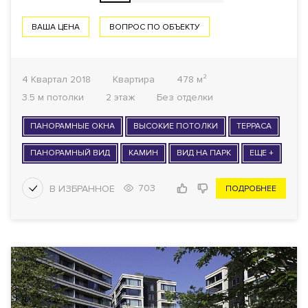
ВАША ЦЕНА
ВОПРОС ПО ОБЪЕКТУ
4 Квартал 2018
Квартира
478 м²
3.5 м потолки
2 этаж
Без отделки
ПАНОРАМНЫЕ ОКНА
ВЫСОКИЕ ПОТОЛКИ
ТЕРРАСА
ПАНОРАМНЫЙ ВИД
КАМИН
ВИД НА ПАРК
ЕЩЕ +
703
ПОДРОБНЕЕ