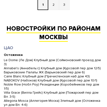
1
2
3
НОВОСТРОЙКИ ПО РАЙОНАМ
МОСКВЫ
ЦАО
Остоженка
Le Dome (Ле Дом) Клубный дом (Соймоновский проезд дом
3)
Annabel’s (Аннабель’с) Клубный дом (Курсовой пер дом 12/5)
Барыковские Палаты ЖК (Барыковский пер дом 6)
Carre Blanc Клубный дом (Пречистенская наб дом 43)
NABOKOV (Набоков) Клубный дом (Курсовой пер дом 10/1)
Noble Row (Нобл Роу) Резиденции (Коробейников пер дом
1/5)
Villa Grace (Вилла Грейс) Клубный дом (Пожарский пер дом
Вл. 3-5)
Allegoria Mosca (Аллегория Моска) Элитный дом (Остоженка
ул дом Вл. 4-6)