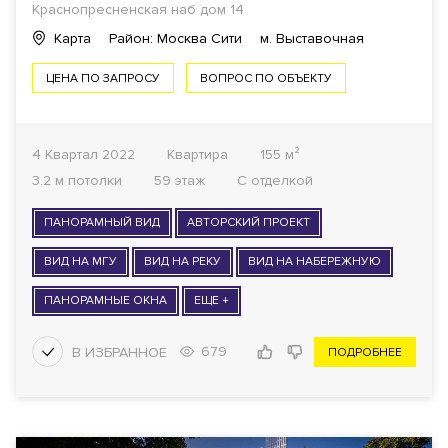
Краснопресненская наб дом 14
Карта
Район: Москва Сити
м. Выставочная
ЦЕНА ПО ЗАПРОСУ
ВОПРОС ПО ОБЪЕКТУ
4 Квартал 2022
Квартира
155 м²
3.2 м потолки
59 этаж
С отделкой
ПАНОРАМНЫЙ ВИД
АВТОРСКИЙ ПРОЕКТ
ВИД НА МГУ
ВИД НА РЕКУ
ВИД НА НАБЕРЕЖНУЮ
ПАНОРАМНЫЕ ОКНА
ЕЩЕ +
679
ПОДРОБНЕЕ