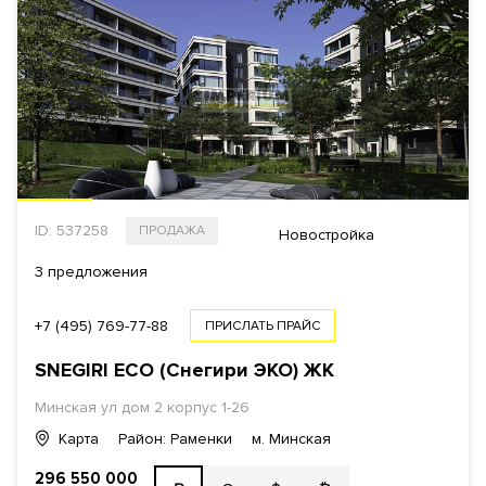
ID: 537258
ПРОДАЖА
Новостройка
3 предложения
+7 (495) 769-77-88
ПРИСЛАТЬ ПРАЙС
SNEGIRI ECO (Снегири ЭКО)
ЖК
Минская ул
дом 2 корпус 1-26
Карта
Район: Раменки
м. Минская
296 550 000