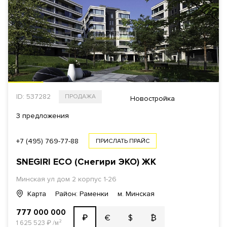
ID: 537282
ПРОДАЖА
Новостройка
3 предложения
+7 (495) 769-77-88
ПРИСЛАТЬ ПРАЙС
SNEGIRI ECO (Снегири ЭКО)
ЖК
Минская ул
дом 2 корпус 1-26
Карта
Район: Раменки
м. Минская
777 000 000
€
$
₿
₽
1 625 523
₽
/м²