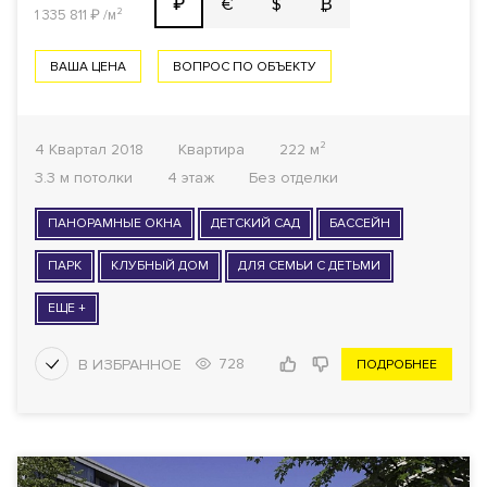
€
$
₿
₽
1 335 811
₽
/м²
ВАША ЦЕНА
ВОПРОС ПО ОБЪЕКТУ
4 Квартал 2018
Квартира
222 м²
3.3 м потолки
4 этаж
Без отделки
ПАНОРАМНЫЕ ОКНА
ДЕТСКИЙ САД
БАССЕЙН
ПАРК
КЛУБНЫЙ ДОМ
ДЛЯ СЕМЬИ С ДЕТЬМИ
ЕЩЕ +
728
ПОДРОБНЕЕ