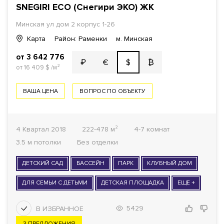
SNEGIRI ECO (Снегири ЭКО) ЖК
Минская ул
дом 2 корпус 1-26
Карта
Район: Раменки
м. Минская
от 3 642 776
€
$
₿
₽
от 16 409
$
/м²
ВАША ЦЕНА
ВОПРОС ПО ОБЪЕКТУ
4 Квартал 2018
222-478 м²
4-7 комнат
3.5 м потолки
Без отделки
ДЕТСКИЙ САД
БАССЕЙН
ПАРК
КЛУБНЫЙ ДОМ
ДЛЯ СЕМЬИ С ДЕТЬМИ
ДЕТСКАЯ ПЛОЩАДКА
ЕЩЕ +
5429
3 ПРЕДЛОЖЕНИЯ