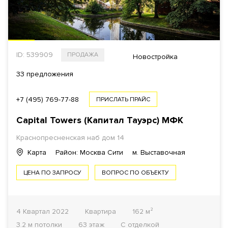
ID: 539909
ПРОДАЖА
Новостройка
33 предложения
+7 (495) 769-77-88
ПРИСЛАТЬ ПРАЙС
Capital Towers (Капитал Тауэрс)
МФК
Краснопресненская наб дом 14
Карта
Район: Москва Сити
м. Выставочная
ЦЕНА ПО ЗАПРОСУ
ВОПРОС ПО ОБЪЕКТУ
4 Квартал 2022
Квартира
162 м²
3.2 м потолки
63 этаж
С отделкой