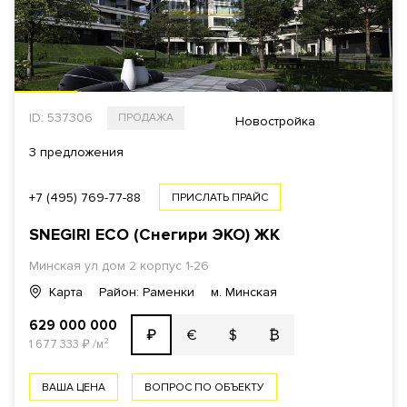
ID: 537306
ПРОДАЖА
Новостройка
3 предложения
+7 (495) 769-77-88
ПРИСЛАТЬ ПРАЙС
SNEGIRI ECO (Снегири ЭКО)
ЖК
Минская ул
дом 2 корпус 1-26
Карта
Район: Раменки
м. Минская
629 000 000
€
$
₿
₽
1 677 333
₽
/м²
ВАША ЦЕНА
ВОПРОС ПО ОБЪЕКТУ