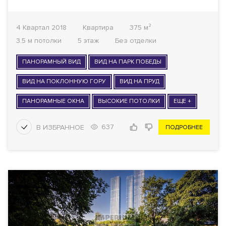
4 Квартал 2018
Квартира
375 м²
3.5 м потолки
5 этаж
Без отделки
ПАНОРАМНЫЙ ВИД
ВИД НА ПАРК ПОБЕДЫ
ВИД НА ПОКЛОННУЮ ГОРУ
ВИД НА ПРУД
ПАНОРАМНЫЕ ОКНА
ВЫСОКИЕ ПОТОЛКИ
ЕЩЕ +
637
ПОДРОБНЕЕ