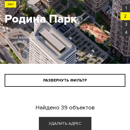
ЗАО
1
Родина Парк
2
3
4
Первый взнос от 30%
РАЗВЕРНУТЬ ФИЛЬТР
СТАНДАРТНЫЙ ПОИСК
ПОИСК ДЛЯ ИНВЕСТОРА
Найдено
39 объектов
АГЕНТАМ
УДАЛИТЬ АДРЕС