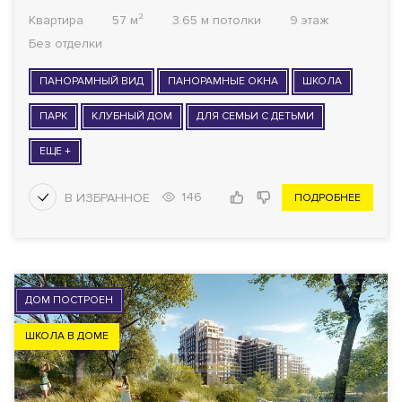
Квартира
57 м²
3.65 м потолки
9 этаж
Без отделки
ПАНОРАМНЫЙ ВИД
ПАНОРАМНЫЕ ОКНА
ШКОЛА
ПАРК
КЛУБНЫЙ ДОМ
ДЛЯ СЕМЬИ С ДЕТЬМИ
ЕЩЕ +
146
ПОДРОБНЕЕ
ДОМ ПОСТРОЕН
ШКОЛА В ДОМЕ