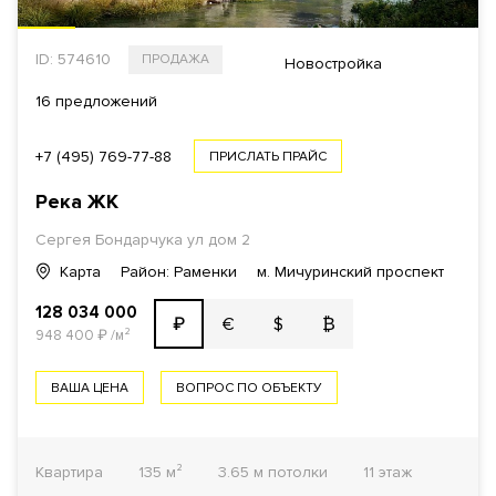
ID: 574610
ПРОДАЖА
Новостройка
16 предложений
+7 (495) 769-77-88
ПРИСЛАТЬ ПРАЙС
Река
ЖК
Сергея Бондарчука ул дом 2
Карта
Район: Раменки
м. Мичуринский проспект
128 034 000
€
$
₿
₽
948 400
₽
/м²
ВАША ЦЕНА
ВОПРОС ПО ОБЪЕКТУ
Квартира
135 м²
3.65 м потолки
11 этаж