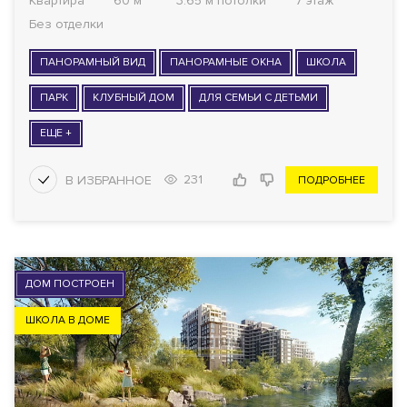
Квартира
60 м²
3.65 м потолки
7 этаж
Без отделки
ПАНОРАМНЫЙ ВИД
ПАНОРАМНЫЕ ОКНА
ШКОЛА
ПАРК
КЛУБНЫЙ ДОМ
ДЛЯ СЕМЬИ С ДЕТЬМИ
ЕЩЕ +
231
ПОДРОБНЕЕ
ДОМ ПОСТРОЕН
ШКОЛА В ДОМЕ