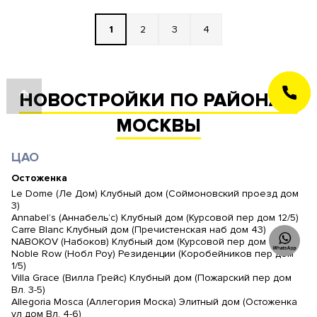
1
2
3
4
ЗАКАЗАТЬ
НОВОСТРОЙКИ ПО РАЙОНАМ
ЗВОНОК
МОСКВЫ
ЦАО
Остоженка
Le Dome (Ле Дом) Клубный дом (Соймоновский проезд дом
3)
Annabel’s (Аннабель’с) Клубный дом (Курсовой пер дом 12/5)
Carre Blanc Клубный дом (Пречистенская наб дом 43)
NABOKOV (Набоков) Клубный дом (Курсовой пер дом 10/1)
Noble Row (Нобл Роу) Резиденции (Коробейников пер дом
1/5)
Villa Grace (Вилла Грейс) Клубный дом (Пожарский пер дом
Вл. 3-5)
Allegoria Mosca (Аллегория Моска) Элитный дом (Остоженка
ул дом Вл. 4-6)