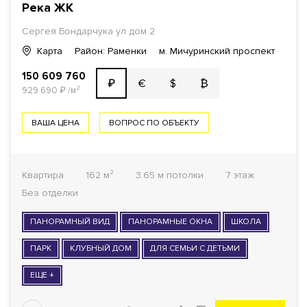
Река
ЖК
Сергея Бондарчука ул дом 2
Карта
Район: Раменки
м. Мичуринский проспект
150 609 760
€
$
₿
₽
929 690
₽
/м²
ВАША ЦЕНА
ВОПРОС ПО ОБЪЕКТУ
Квартира
162 м²
3.65 м потолки
7 этаж
Без отделки
ПАНОРАМНЫЙ ВИД
ПАНОРАМНЫЕ ОКНА
ШКОЛА
ПАРК
КЛУБНЫЙ ДОМ
ДЛЯ СЕМЬИ С ДЕТЬМИ
ЕЩЕ +