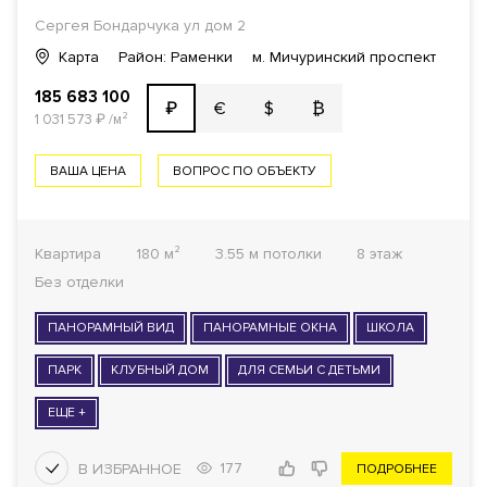
Сергея Бондарчука ул дом 2
Карта
Район: Раменки
м. Мичуринский проспект
185 683 100
€
$
₿
₽
1 031 573
₽
/м²
ВАША ЦЕНА
ВОПРОС ПО ОБЪЕКТУ
Квартира
180 м²
3.55 м потолки
8 этаж
Без отделки
ПАНОРАМНЫЙ ВИД
ПАНОРАМНЫЕ ОКНА
ШКОЛА
ПАРК
КЛУБНЫЙ ДОМ
ДЛЯ СЕМЬИ С ДЕТЬМИ
ЕЩЕ +
177
ПОДРОБНЕЕ