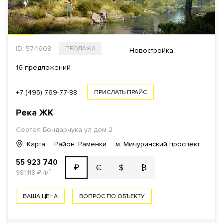
ID: 574608
ПРОДАЖА
Новостройка
16 предложений
+7 (495) 769-77-88
ПРИСЛАТЬ ПРАЙС
Река
ЖК
Сергея Бондарчука ул дом 2
Карта
Район: Раменки
м. Мичуринский проспект
55 923 740
€
$
₿
₽
981 118
₽
/м²
ВАША ЦЕНА
ВОПРОС ПО ОБЪЕКТУ