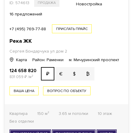
ID: 574613
ПРОДАЖА
Новостройка
16 предложений
+7 (495) 769-77-88
ПРИСЛАТЬ ПРАЙС
Река
ЖК
Сергея Бондарчука ул дом 2
Карта
Район: Раменки
м. Мичуринский проспект
124 658 820
€
$
₿
₽
831 059
₽
/м²
ВАША ЦЕНА
ВОПРОС ПО ОБЪЕКТУ
Квартира
150 м²
3.65 м потолки
10 этаж
Без отделки