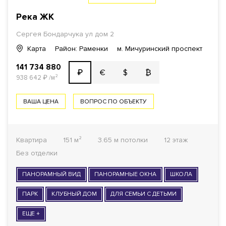
Река
ЖК
Сергея Бондарчука ул дом 2
Карта
Район: Раменки
м. Мичуринский проспект
141 734 880
€
$
₿
₽
938 642
₽
/м²
ВАША ЦЕНА
ВОПРОС ПО ОБЪЕКТУ
Квартира
151 м²
3.65 м потолки
12 этаж
Без отделки
ПАНОРАМНЫЙ ВИД
ПАНОРАМНЫЕ ОКНА
ШКОЛА
ПАРК
КЛУБНЫЙ ДОМ
ДЛЯ СЕМЬИ С ДЕТЬМИ
ЕЩЕ +