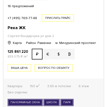
16 предложений
+7 (495) 769-77-88
ПРИСЛАТЬ ПРАЙС
Река
ЖК
Сергея Бондарчука ул дом 2
Карта
Район: Раменки
м. Мичуринский проспект
125 861 220
€
$
₿
₽
839 075
₽
/м²
ВАША ЦЕНА
ВОПРОС ПО ОБЪЕКТУ
Квартира
150 м²
3.65 м потолки
6 этаж
Без отделки
ПАНОРАМНЫЕ ОКНА
ШКОЛА
ПАРК