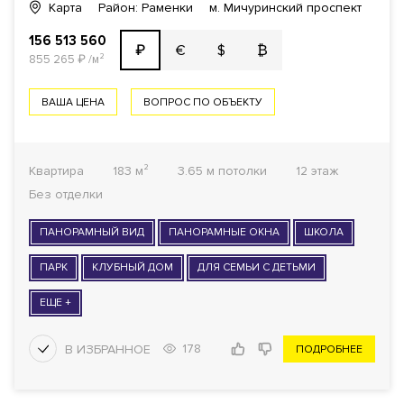
Карта
Район: Раменки
м. Мичуринский проспект
156 513 560
€
$
₿
₽
855 265
₽
/м²
ВАША ЦЕНА
ВОПРОС ПО ОБЪЕКТУ
Квартира
183 м²
3.65 м потолки
12 этаж
Без отделки
ПАНОРАМНЫЙ ВИД
ПАНОРАМНЫЕ ОКНА
ШКОЛА
ПАРК
КЛУБНЫЙ ДОМ
ДЛЯ СЕМЬИ С ДЕТЬМИ
ЕЩЕ +
178
ПОДРОБНЕЕ