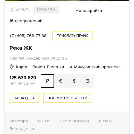
ID: 574611
ПРОДАЖА
Новостройка
16 предложений
+7 (495) 769-77-88
ПРИСЛАТЬ ПРАЙС
Река
ЖК
Сергея Бондарчука ул дом 2
Карта
Район: Раменки
м. Мичуринский проспект
125 633 620
€
$
₿
₽
854 650
₽
/м²
ВАША ЦЕНА
ВОПРОС ПО ОБЪЕКТУ
Квартира
147 м²
3.65 м потолки
11 этаж
Без отделки