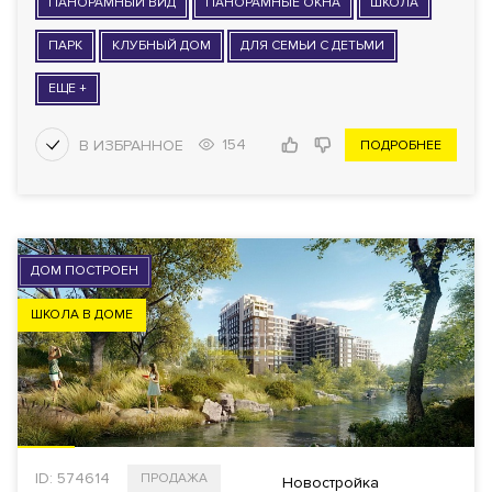
ПАНОРАМНЫЙ ВИД
ПАНОРАМНЫЕ ОКНА
ШКОЛА
ПАРК
КЛУБНЫЙ ДОМ
ДЛЯ СЕМЬИ С ДЕТЬМИ
ЕЩЕ +
154
ПОДРОБНЕЕ
ДОМ ПОСТРОЕН
ШКОЛА В ДОМЕ
ID: 574614
ПРОДАЖА
Новостройка