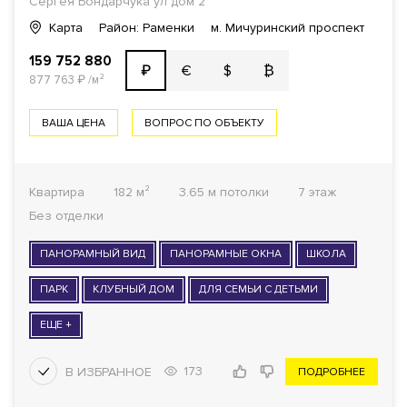
Сергея Бондарчука ул дом 2
Карта
Район: Раменки
м. Мичуринский проспект
159 752 880
€
$
₿
₽
877 763
₽
/м²
ВАША ЦЕНА
ВОПРОС ПО ОБЪЕКТУ
Квартира
182 м²
3.65 м потолки
7 этаж
Без отделки
ПАНОРАМНЫЙ ВИД
ПАНОРАМНЫЕ ОКНА
ШКОЛА
ПАРК
КЛУБНЫЙ ДОМ
ДЛЯ СЕМЬИ С ДЕТЬМИ
ЕЩЕ +
173
ПОДРОБНЕЕ