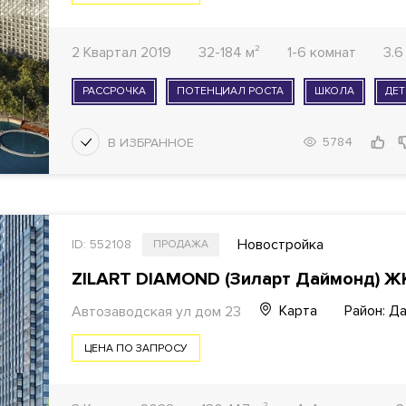
2 Квартал 2019
32-184 м²
1-6 комнат
3.6
РАССРОЧКА
ПОТЕНЦИАЛ РОСТА
ШКОЛА
ДЕТ
5784
Новостройка
ID: 552108
ПРОДАЖА
ZILART DIAMOND (Зиларт Даймонд) Ж
Карта
Район: Д
Автозаводская ул
дом 23
ЦЕНА ПО ЗАПРОСУ