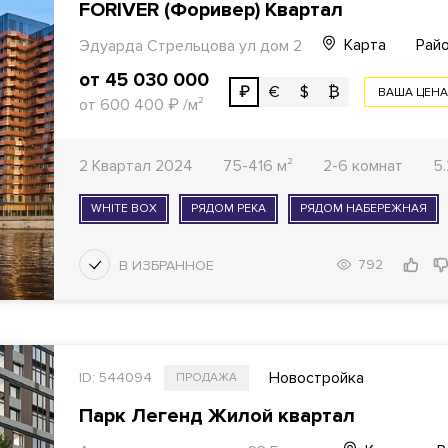
FORIVER (Форивер) Квартал
Карта
Райо
Эдуарда Стрельцова ул дом 2
от 45 030 000
₽
€
$
₿
ВАША ЦЕН
от 600 400
₽
/м²
2 Квартал 2024
75-416 м²
2-6 комнат
5
WHITE BOX
РЯДОМ РЕКА
РЯДОМ НАБЕРЕЖНАЯ
792
Новостройка
ID: 544094
ПРОДАЖА
Парк Легенд Жилой квартал