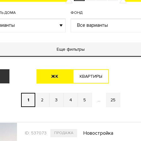
ТЬ ДОМА
ФОНД
рианты
Все варианты
Еще фильтры
ЖK
KВАРТИРЫ
1
2
3
4
5
...
25
Новостройка
ID: 537073
ПРОДАЖА