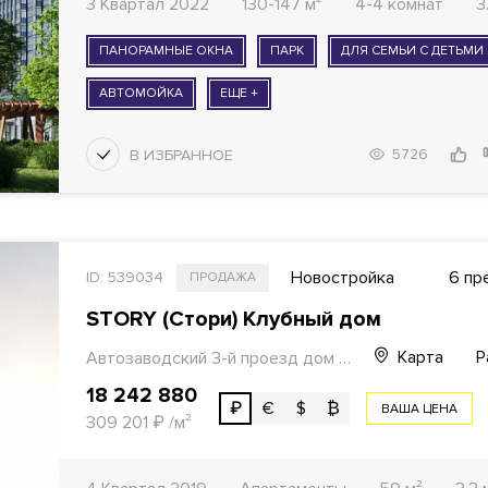
3 Квартал 2022
130-147 м²
4-4 комнат
3
ПАНОРАМНЫЕ ОКНА
ПАРК
ДЛЯ СЕМЬИ С ДЕТЬМИ
АВТОМОЙКА
ЕЩЕ +
5726
Новостройка
6 пр
ID: 539034
ПРОДАЖА
STORY (Стори)
Клубный дом
Карта
Р
Автозаводский 3-й проезд дом 13
18 242 880
₽
€
$
₿
ВАША ЦЕНА
309 201
₽
/м²