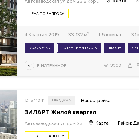
Карта
Р
Автозаводская ул дом 23 Б корп 2
ЦЕНА ПО ЗАПРОСУ
4 Квартал 2019
33-132 м²
1-5 комнат
3.1
РАССРОЧКА
ПОТЕНЦИАЛ РОСТА
ШКОЛА
ДЕТ
3999
Новостройка
ID: 541041
ПРОДАЖА
ЗИЛАРТ Жилой квартал
Карта
Район: Д
Автозаводская ул дом 23
ЦЕНА ПО ЗАПРОСУ