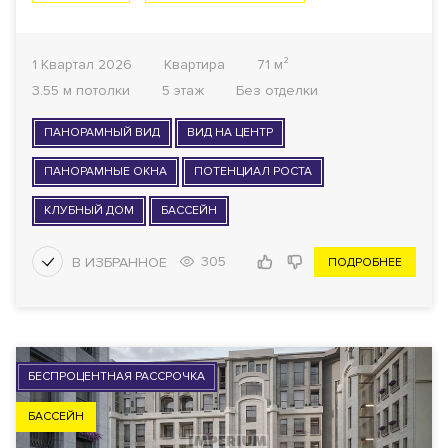
1 Квартал 2026
Квартира
71 м²
3.55 м потолки
5 этаж
Без отделки
ПАНОРАМНЫЙ ВИД
ВИД НА ЦЕНТР
ПАНОРАМНЫЕ ОКНА
ПОТЕНЦИАЛ РОСТА
КЛУБНЫЙ ДОМ
БАССЕЙН
305
ПОДРОБНЕЕ
БЕСПРОЦЕНТНАЯ РАССРОЧКА
БАССЕЙН