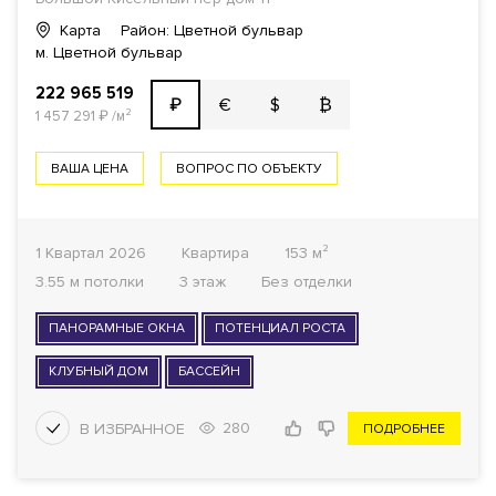
Карта
Район: Цветной бульвар
м. Цветной бульвар
222 965 519
€
$
₿
₽
1 457 291
₽
/м²
ВАША ЦЕНА
ВОПРОС ПО ОБЪЕКТУ
1 Квартал 2026
Квартира
153 м²
3.55 м потолки
3 этаж
Без отделки
ПАНОРАМНЫЕ ОКНА
ПОТЕНЦИАЛ РОСТА
КЛУБНЫЙ ДОМ
БАССЕЙН
280
ПОДРОБНЕЕ