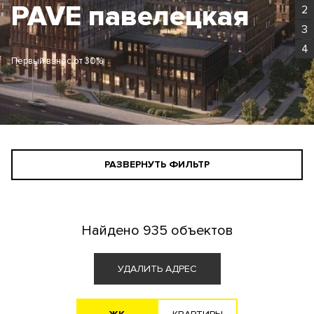
кая
Родина Парк
2
3
4
Первый взнос от 30%
РАЗВЕРНУТЬ ФИЛЬТР
СТАНДАРТНЫЙ ПОИСК
ПОИСК ДЛЯ ИНВЕСТОРА
Найдено
935 объектов
АГЕНТАМ
УДАЛИТЬ АДРЕС