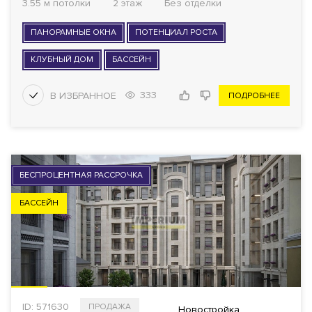
3.55 м потолки
2 этаж
Без отделки
ПАНОРАМНЫЕ ОКНА
ПОТЕНЦИАЛ РОСТА
КЛУБНЫЙ ДОМ
БАССЕЙН
333
ПОДРОБНЕЕ
БЕСПРОЦЕНТНАЯ РАССРОЧКА
БАССЕЙН
ID: 571630
ПРОДАЖА
Новостройка