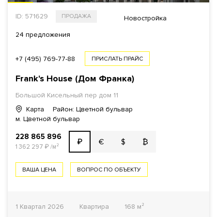
ID: 571629
ПРОДАЖА
Новостройка
24 предложения
+7 (495) 769-77-88
ПРИСЛАТЬ ПРАЙС
Frank's House (Дом Франка)
Большой Кисельный пер дом 11
Карта
Район: Цветной бульвар
м. Цветной бульвар
228 865 896
€
$
₿
₽
1 362 297
₽
/м²
ВАША ЦЕНА
ВОПРОС ПО ОБЪЕКТУ
1 Квартал 2026
Квартира
168 м²