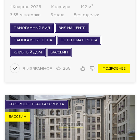
1 Квартал 2026
Квартира
142 м²
3.55 м потолки
5 этаж
Без отделки
ПАНОРАМНЫЙ ВИД
ВИД НА ЦЕНТР
ПАНОРАМНЫЕ ОКНА
ПОТЕНЦИАЛ РОСТА
КЛУБНЫЙ ДОМ
БАССЕЙН
268
ПОДРОБНЕЕ
БЕСПРОЦЕНТНАЯ РАССРОЧКА
БАССЕЙН