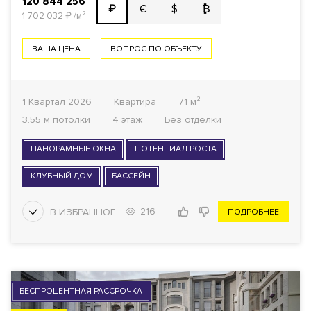
120 844 256
€
$
₿
₽
1 702 032
₽
/м²
ВАША ЦЕНА
ВОПРОС ПО ОБЪЕКТУ
1 Квартал 2026
Квартира
71 м²
3.55 м потолки
4 этаж
Без отделки
ПАНОРАМНЫЕ ОКНА
ПОТЕНЦИАЛ РОСТА
КЛУБНЫЙ ДОМ
БАССЕЙН
216
ПОДРОБНЕЕ
БЕСПРОЦЕНТНАЯ РАССРОЧКА