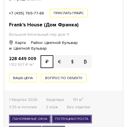
ПЛОЩАДЬ
+7 (495) 769-77-88
ПРИСЛАТЬ ПРАЙС
Frank's House (Дом Франка)
1
Большой Кисельный пер дом 11
КОМНАТ ОТ
Карта
Район: Цветной бульвар
м. Цветной бульвар
ОТДЕЛКА
228 449 009
Все варианты
€
$
₿
₽
1 512 907
₽
/м²
ГОТОВНОСТЬ ДОМА
ВАША ЦЕНА
ВОПРОС ПО ОБЪЕКТУ
Все варианты
1 Квартал 2026
Квартира
151 м²
ФОНД
3.55 м потолки
2 этаж
Без отделки
Все варианты
ПАНОРАМНЫЕ ОКНА
ПОТЕНЦИАЛ РОСТА