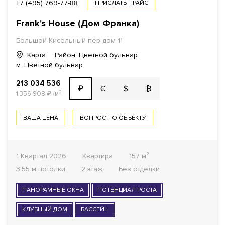
+7 (495) 769-77-88
ПРИСЛАТЬ ПРАЙС
Frank's House (Дом Франка)
Большой Кисельный пер дом 11
Карта
Район: Цветной бульвар
м. Цветной бульвар
213 034 536
€
$
₿
₽
1 356 908
₽
/м²
ВАША ЦЕНА
ВОПРОС ПО ОБЪЕКТУ
1 Квартал 2026
Квартира
157 м²
3.55 м потолки
2 этаж
Без отделки
ПАНОРАМНЫЕ ОКНА
ПОТЕНЦИАЛ РОСТА
КЛУБНЫЙ ДОМ
БАССЕЙН