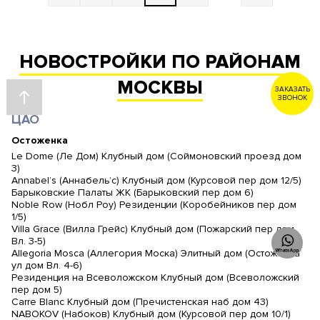
НОВОСТРОЙКИ ПО РАЙОНАМ
МОСКВЫ
ЗАКАЗАТЬ
ЗВОНОК
ЦАО
Остоженка
Le Dome (Ле Дом) Клубный дом (Соймоновский проезд дом
3)
Annabel’s (Аннабель’с) Клубный дом (Курсовой пер дом 12/5)
Барыковские Палаты ЖК (Барыковский пер дом 6)
Noble Row (Нобл Роу) Резиденции (Коробейников пер дом
1/5)
Villa Grace (Вилла Грейс) Клубный дом (Пожарский пер дом
Вл. 3-5)
Allegoria Mosca (Аллегория Моска) Элитный дом (Остоженка
ул дом Вл. 4-6)
Резиденция на Всеволожском Клубный дом (Всеволожский
пер дом 5)
Carre Blanc Клубный дом (Пречистенская наб дом 43)
NABOKOV (Набоков) Клубный дом (Курсовой пер дом 10/1)