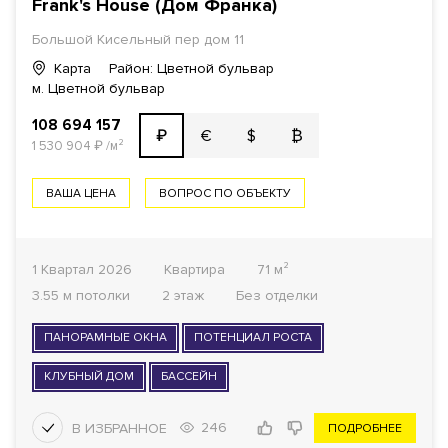
Frank's House (Дом Франка)
Большой Кисельный пер дом 11
Карта
Район: Цветной бульвар
м. Цветной бульвар
108 694 157
€
$
₿
₽
1 530 904
₽
/м²
ВАША ЦЕНА
ВОПРОС ПО ОБЪЕКТУ
1 Квартал 2026
Квартира
71 м²
3.55 м потолки
2 этаж
Без отделки
ПАНОРАМНЫЕ ОКНА
ПОТЕНЦИАЛ РОСТА
КЛУБНЫЙ ДОМ
БАССЕЙН
246
ПОДРОБНЕЕ