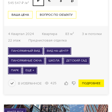
€
$
₿
₽
545 547
₽
/м²
ВАША ЦЕНА
ВОПРОС ПО ОБЪЕКТУ
4 Квартал 2024
Квартира
83 м²
3 м потолки
22 этаж
Предчистовая отделка
ПАНОРАМНЫЙ ВИД
ВИД НА ЦЕНТР
ПАНОРАМНЫЕ ОКНА
ШКОЛА
ДЕТСКИЙ САД
ПАРК
ЕЩЕ +
425
ПОДРОБНЕЕ
WHITE BOX