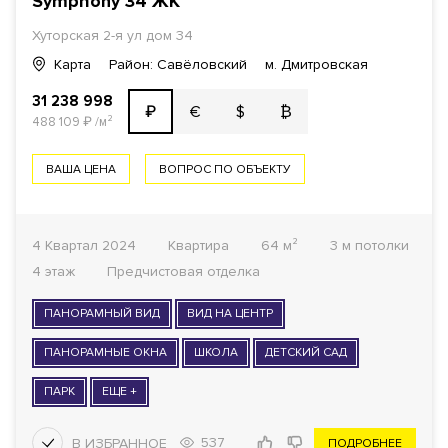
Symphony 34
ЖК
Хуторская 2-я ул дом 34
Карта
Район: Савёловский
м. Дмитровская
31 238 998
€
$
₿
₽
488 109
₽
/м²
ВАША ЦЕНА
ВОПРОС ПО ОБЪЕКТУ
4 Квартал 2024
Квартира
64 м²
3 м потолки
4 этаж
Предчистовая отделка
ПАНОРАМНЫЙ ВИД
ВИД НА ЦЕНТР
ПАНОРАМНЫЕ ОКНА
ШКОЛА
ДЕТСКИЙ САД
ПАРК
ЕЩЕ +
537
ПОДРОБНЕЕ