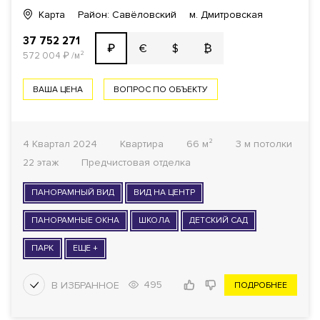
Карта
Район: Савёловский
м. Дмитровская
37 752 271
€
$
₿
₽
572 004
₽
/м²
ВАША ЦЕНА
ВОПРОС ПО ОБЪЕКТУ
4 Квартал 2024
Квартира
66 м²
3 м потолки
22 этаж
Предчистовая отделка
ПАНОРАМНЫЙ ВИД
ВИД НА ЦЕНТР
ПАНОРАМНЫЕ ОКНА
ШКОЛА
ДЕТСКИЙ САД
ПАРК
ЕЩЕ +
495
ПОДРОБНЕЕ