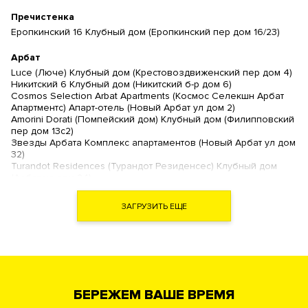
Пречистенка
Еропкинский 16 Клубный дом (Еропкинский пер дом 16/23)
Арбат
Luce (Люче) Клубный дом (Крестовоздвиженский пер дом 4)
Никитский 6 Клубный дом (Никитский б-р дом 6)
Cosmos Selection Arbat Apartments (Космос Селекшн Арбат
Апартментс) Апарт-отель (Новый Арбат ул дом 2)
Amorini Dorati (Помпейский дом) Клубный дом (Филипповский
пер дом 13с2)
Звезды Арбата Комплекс апартаментов (Новый Арбат ул дом
32)
Turandot Residences (Турандот Резиденсес) Клубный дом
(Арбат ул дом 24)
Artisan (Артизан) Клубный дом (Арбат ул дом 39)
Дом Наркомфина (Новинский б-р дом 25 )
ЗАГРУЗИТЬ ЕЩЕ
Дом на Хлебном (Хлебный пер дом 19)
The Book (Зе Бук) Комплекс апартаментов (Новый Арбат ул
дом 15)
Гоголевский 12 Ансамбль клубных резиденций (Гоголевский
б-р дом 12)
Афанасьевский ЖК (Афанасьевский Б. пер дом 28)
Большая Никитская 45 Клубный дом (Никитская Б. ул дом 45)
БЕРЕЖЕМ ВАШЕ ВРЕМЯ
Академия Клубный дом (Нащокинский пер дом 7)
Новый Арбат ЖК (Новый Арбат ул дом 27)