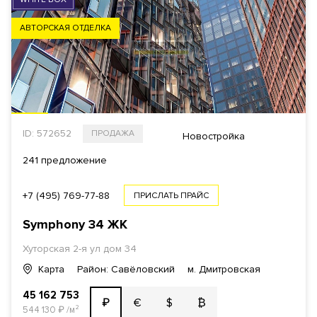
АВТОРСКАЯ ОТДЕЛКА
ID: 572652
ПРОДАЖА
Новостройка
241 предложение
+7 (495) 769-77-88
ПРИСЛАТЬ ПРАЙС
Symphony 34
ЖК
Хуторская 2-я ул дом 34
Карта
Район: Савёловский
м. Дмитровская
45 162 753
€
$
₿
₽
544 130
₽
/м²