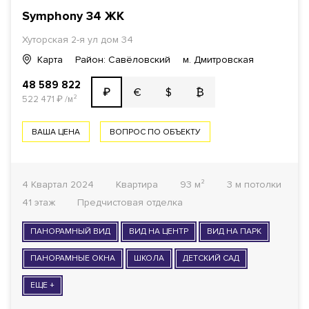
Symphony 34
ЖК
Хуторская 2-я ул дом 34
Карта
Район: Савёловский
м. Дмитровская
48 589 822
€
$
₿
₽
522 471
₽
/м²
ВАША ЦЕНА
ВОПРОС ПО ОБЪЕКТУ
4 Квартал 2024
Квартира
93 м²
3 м потолки
41 этаж
Предчистовая отделка
ПАНОРАМНЫЙ ВИД
ВИД НА ЦЕНТР
ВИД НА ПАРК
ПАНОРАМНЫЕ ОКНА
ШКОЛА
ДЕТСКИЙ САД
ЕЩЕ +