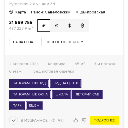
Хуторская 2-я ул дом 34
Карта
Район: Савёловский
м. Дмитровская
31 669 755
€
$
₿
₽
487 227
₽
/м²
ВАША ЦЕНА
ВОПРОС ПО ОБЪЕКТУ
4 Квартал 2024
Квартира
65 м²
3 м потолки
6 этаж
Предчистовая отделка
ПАНОРАМНЫЙ ВИД
ВИД НА ЦЕНТР
ПАНОРАМНЫЕ ОКНА
ШКОЛА
ДЕТСКИЙ САД
ПАРК
ЕЩЕ +
423
ПОДРОБНЕЕ