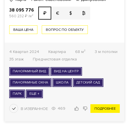
38 095 776
€
$
₿
₽
560 232
₽
/м²
ВАША ЦЕНА
ВОПРОС ПО ОБЪЕКТУ
4 Квартал 2024
Квартира
68 м²
3 м потолки
35 этаж
Предчистовая отделка
ПАНОРАМНЫЙ ВИД
ВИД НА ЦЕНТР
ПАНОРАМНЫЕ ОКНА
ШКОЛА
ДЕТСКИЙ САД
ПАРК
ЕЩЕ +
469
ПОДРОБНЕЕ