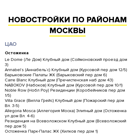
НОВОСТРОЙКИ ПО РАЙОНАМ
МОСКВЫ
ЦАО
Остоженка
Le Dome (Ле Дом) Клубный дом (Соймоновский проезд дом
3)
Annabel’s (Аннабель’с) Клубный дом (Курсовой пер дом 12/5)
Барыковские Палаты ЖК (Барыковский пер дом 6)
Carre Blanc Клубный дом (Пречистенская наб дом 43)
NABOKOV (Набоков) Клубный дом (Курсовой пер дом 10/1)
Noble Row (Нобл Роу) Резиденции (Коробейников пер дом
1/5)
Villa Grace (Вилла Грейс) Клубный дом (Пожарский пер дом
Вл. 3-5)
Allegoria Mosca (Аллегория Моска) Элитный дом (Остоженка
ул дом Вл. 4-6)
Резиденция на Всеволожском Клубный дом (Всеволожский
пер дом 5)
Остоженка Парк-Палас ЖК (Хилков пер дом 1)