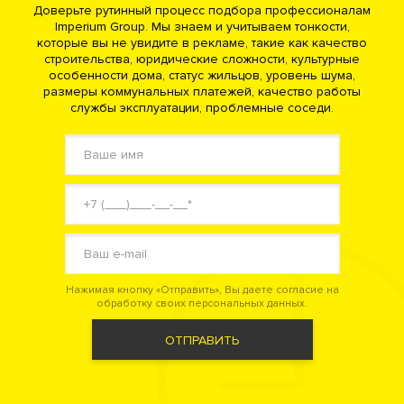
Доверьте рутинный процесс подбора профессионалам
Рахманинов Клубный дом (Кисловский М. пер дом 3)
Imperium Group. Мы знаем и учитываем тонкости,
Театральный Дом Премиум квартал (Поварская ул дом 8/1)
которые вы не увидите в рекламе, такие как качество
Трубниковский 30 Клубный дом (Трубниковский пер дом
30с1)
строительства, юридические сложности, культурные
особенности дома, статус жильцов, уровень шума,
размеры коммунальных платежей, качество работы
Хамовники
службы эксплуатации, проблемные соседи.
Узоры ЖК (2-й Вражский пер дом 8 стр.2)
Фрунзенский Клубный квартал (Фрунзенская наб дом 30)
Дом XXII (Дом 22) (Погодинская ул дом 22/3)
Хамовники XII Клубная резиденция (1-й Тружеников пер дом
12)
Обыденский 1 Клубный дом (3-й Обыденский пер дом 1)
Саввинская 17 Клубный дом (Саввинская наб дом 17)
Коллекция Лужники ЖК (Лужнецкая наб дом 2/4)
Саввинская 27 Клубный дом (Саввинская наб дом 27)
MAGNUM (Магнум) Клубный дом (Усачева ул дом 9)
Brodsky (Бродский) Клубный дом (Тружеников 1-й пер дом 16-
18)
Нажимая кнопку «Отправить», Вы даете согласие на
Садовые Кварталы ЖК (Усачева ул дом 11)
обработку своих персональных данных.
Пироговская 14 Комплекс апартаментов (Пироговская М. ул
дом 14)
ОТПРАВИТЬ
High Garden (Хай Гарден) Клубный дом (2-й Неопалимовский
пер дом 3)
Savvin River Residence (Саввин Ривер Резиденс) ЖК
(Саввинская наб дом 2-4-6)
Knightsbridge Private Park (Найтсбридж Приват Парк) Жилой