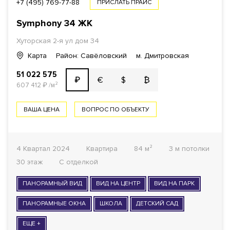
+7 (495) 769-77-88
ПРИСЛАТЬ ПРАЙС
Symphony 34
ЖК
1
Хуторская 2-я ул дом 34
КОМНАТ ОТ
Карта
Район: Савёловский
м. Дмитровская
ОТДЕЛКА
51 022 575
€
$
₿
₽
607 412
₽
/м²
Все варианты
ВАША ЦЕНА
ВОПРОС ПО ОБЪЕКТУ
ГОТОВНОСТЬ ДОМА
Все варианты
4 Квартал 2024
Квартира
84 м²
3 м потолки
30 этаж
С отделкой
ФОНД
ПАНОРАМНЫЙ ВИД
Все варианты
ВИД НА ЦЕНТР
ВИД НА ПАРК
ПАНОРАМНЫЕ ОКНА
ШКОЛА
ДЕТСКИЙ САД
ПОКАЗАТЬ
249
ЕЩЕ +