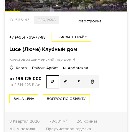
ID: 566143
ПРОДАЖА
Новостройка
+7 (495) 769-77-88
ПРИСЛАТЬ ПРАЙС
Luce (Люче) Клубный дом
Крестовоздвиженский пер дом 4
Карта
Район: Арбат
м. Арбатская
от 196 125 000
€
$
₿
₽
от 2 514 423
₽
/м²
ВАША ЦЕНА
ВОПРОС ПО ОБЪЕКТУ
3 Квартал 2026
78-301 м²
2-5 комнат
4.4 м потолки
Предчистовая отделка