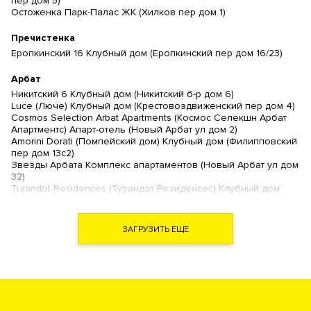
пер дом 5)
Остоженка Парк-Палас ЖК (Хилков пер дом 1)
Пречистенка
Еропкинский 16 Клубный дом (Еропкинский пер дом 16/23)
Арбат
Никитский 6 Клубный дом (Никитский б-р дом 6)
Luce (Люче) Клубный дом (Крестовоздвиженский пер дом 4)
Cosmos Selection Arbat Apartments (Космос Селекшн Арбат
Апартментс) Апарт-отель (Новый Арбат ул дом 2)
Amorini Dorati (Помпейский дом) Клубный дом (Филипповский
пер дом 13с2)
Звезды Арбата Комплекс апартаментов (Новый Арбат ул дом
32)
Turandot Residences (Турандот Резиденсес) Клубный дом
(Арбат ул дом 24)
Artisan (Артизан) Клубный дом (Арбат ул дом 39)
Дом Наркомфина (Новинский б-р дом 25 )
ЗАГРУЗИТЬ ЕЩЕ
Дом на Хлебном (Хлебный пер дом 19)
The Book (Зе Бук) Комплекс апартаментов (Новый Арбат ул
дом 15)
Гоголевский 12 Ансамбль клубных резиденций (Гоголевский
б-р дом 12)
Афанасьевский ЖК (Афанасьевский Б. пер дом 28)
Большая Никитская 45 Клубный дом (Никитская Б. ул дом 45)