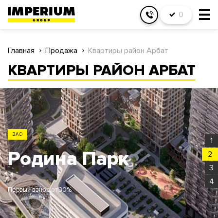
0
Главная
Продажа
Квартиры район Арбат
КВАРТИРЫ РАЙОН АРБАТ
ЗАО
1
Родина Парк
2
3
4
Первый взнос от 30%