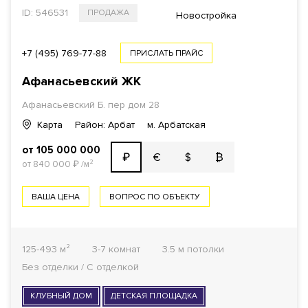
ID: 546531
ПРОДАЖА
Новостройка
+7 (495) 769-77-88
ПРИСЛАТЬ ПРАЙС
Афанасьевский ЖК
Афанасьевский Б. пер дом 28
Карта
Район: Арбат
м. Арбатская
от 105 000 000
€
$
₿
₽
от 840 000
₽
/м²
ВАША ЦЕНА
ВОПРОС ПО ОБЪЕКТУ
125-493 м²
3-7 комнат
3.5 м потолки
Без отделки / С отделкой
КЛУБНЫЙ ДОМ
ДЕТСКАЯ ПЛОЩАДКА