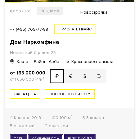
ID: 537039
ПРОДАЖА
Новостройка
+7 (495) 769-77-88
ПРИСЛАТЬ ПРАЙС
Дом Наркомфина
Новинский б-р дом 25
Карта
Район: Арбат
м. Краснопресненская
от 165 000 000
€
$
₿
₽
от 1 650 000
₽
/м²
ВАША ЦЕНА
ВОПРОС ПО ОБЪЕКТУ
4 Квартал 2019
100-100 м²
3-3 комнат
5 м потолки
С отделкой
ПАРК
КЛУБНЫЙ ДОМ
EVENT-ХОЛЛ