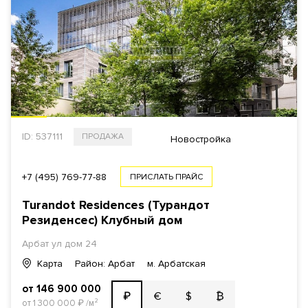
ID: 537111
ПРОДАЖА
Новостройка
+7 (495) 769-77-88
ПРИСЛАТЬ ПРАЙС
Turandot Residences (Турандот
Резиденсес) Клубный дом
Арбат ул
дом 24
Карта
Район: Арбат
м. Арбатская
от 146 900 000
€
$
₿
₽
от 1 300 000
₽
/м²