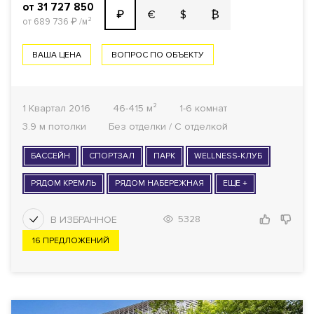
от 31 727 850
€
$
₿
₽
от 689 736
₽
/м²
ВАША ЦЕНА
ВОПРОС ПО ОБЪЕКТУ
1 Квартал 2016
46-415 м²
1-6 комнат
3.9 м потолки
Без отделки / С отделкой
БАССЕЙН
СПОРТЗАЛ
ПАРК
WELLNESS-КЛУБ
РЯДОМ КРЕМЛЬ
РЯДОМ НАБЕРЕЖНАЯ
ЕЩЕ +
5328
16 ПРЕДЛОЖЕНИЙ