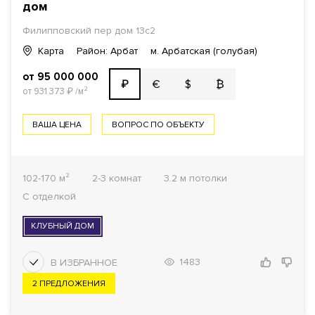
дом
Филипповский пер дом 13с2
Карта
Район: Арбат
м. Арбатская (голубая)
от 95 000 000
€
$
₿
₽
от 931 373
₽
/м²
ВАША ЦЕНА
ВОПРОС ПО ОБЪЕКТУ
102-170 м²
2-3 комнат
3.2 м потолки
С отделкой
КЛУБНЫЙ ДОМ
1483
2 ПРЕДЛОЖЕНИЯ