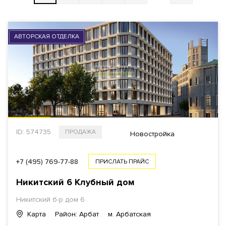
ВЫБРАТЬ НА КАРТЕ
АВТОРСКАЯ ОТДЕЛКА
СТОИМОСТЬ
Общая
За 1 м²
ID: 574735
ПРОДАЖА
$
€
₿
₽
Новостройка
ПЛОЩАДЬ
+7 (495) 769-77-88
ПРИСЛАТЬ ПРАЙС
Никитский 6 Клубный дом
Никитский б-р дом 6
1
КОМНАТ ОТ
Карта
Район: Арбат
м. Арбатская