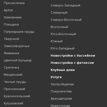
Пречистенка
Северо-Западный
Арбат
Северный
Хамовники
Северо-Восточный
Плющиха
Восточный
Патриаршие пруды
Юго-Восточный
Тверской
Южный
Замоскворечье
Юго-Западный
Якиманка
Новостройки с бассейном
Цветной бульвар
Новостройки с фитнесом
Сретенка
Клубные дома
Мещанский
Услуги
Чистые пруды
Застройщикам
Пресненский
Покупателям
Красносельский
Арендаторам
Кутузовский
Инвесторам