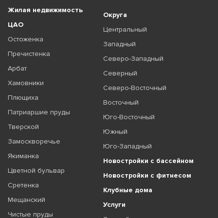
Жилая недвижимость
Округа
ЦАО
Центральный
Остоженка
Западный
Пречистенка
Северо-Западный
Арбат
Северный
Хамовники
Северо-Восточный
Плющиха
Восточный
Патриаршие пруды
Юго-Восточный
Тверской
Южный
Замоскворечье
Юго-Западный
Якиманка
Новостройки с бассейном
Цветной бульвар
Новостройки с фитнесом
Сретенка
Клубные дома
Мещанский
Услуги
Чистые пруды