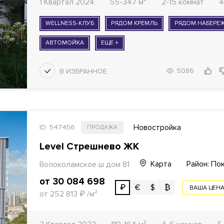
1 Квартал 2024
55-347 м²
2-15 комнат
4
WELLNESS-КЛУБ
РЯДОМ КРЕМЛЬ
РЯДОМ НАБЕРЕ
АВТОМОЙКА
ЕЩЕ +
5086
Новостройка
ID: 547456
ПРОДАЖА
Level Стрешнево ЖК
Карта
Район: П
Волоколамское ш дом 81
от 30 084 698
₽
€
$
₿
ВАША ЦЕН
от 252 813
₽
/м²