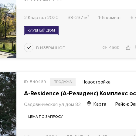
2 Квартал 2020
38-237 м²
1-6 комнат
6 
КЛУБНЫЙ ДОМ
4560
Новостройка
ID: 540469
ПРОДАЖА
A-Residence (А-Резиденс) Комплекс о
Карта
Район: З
Садовническая ул дом 82
ЦЕНА ПО ЗАПРОСУ