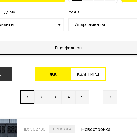
ТЬ ДОМА
ФОНД
рианты
Апартаменты
Еще фильтры
ЖK
KВАРТИРЫ
С
1
2
3
4
5
...
36
Новостройка
ID: 562736
ПРОДАЖА