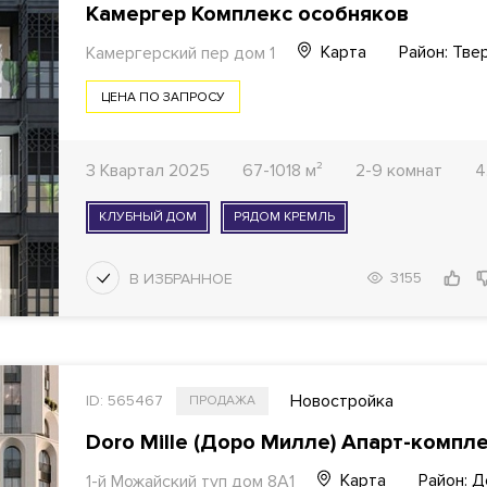
Камергер Комплекс особняков
Карта
Район: Тве
Камергерский пер дом 1
ЦЕНА ПО ЗАПРОСУ
3 Квартал 2025
67-1018 м²
2-9 комнат
4
КЛУБНЫЙ ДОМ
РЯДОМ КРЕМЛЬ
3155
Новостройка
ID: 565467
ПРОДАЖА
Doro Mille (Доро Милле) Апарт-компл
Карта
Район: 
1-й Можайский туп дом 8А1