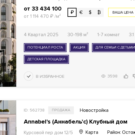
от 33 434 100
₽
€
$
₿
ВАША ЦЕНА
от 1 114 470
₽
/м²
4 Квартал 2025
30-198 м²
1-7 комнат
3.
ПОТЕНЦИАЛ РОСТА
АКЦИЯ
ДЛЯ СЕМЬИ С ДЕТЬМ
ДЕТСКАЯ ПЛОЩАДКА
3598
Новостройка
ID: 562738
ПРОДАЖА
Annabel’s (Аннабель’с) Клубный дом
Карта
Район: Осто
Курсовой пер дом 12/5