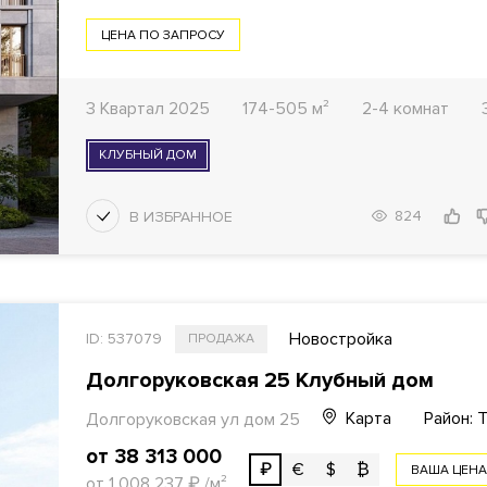
ЦЕНА ПО ЗАПРОСУ
3 Квартал 2025
174-505 м²
2-4 комнат
КЛУБНЫЙ ДОМ
824
Новостройка
ID: 537079
ПРОДАЖА
Долгоруковская 25 Клубный дом
Карта
Район: 
Долгоруковская ул дом 25
от 38 313 000
₽
€
$
₿
ВАША ЦЕН
от 1 008 237
₽
/м²