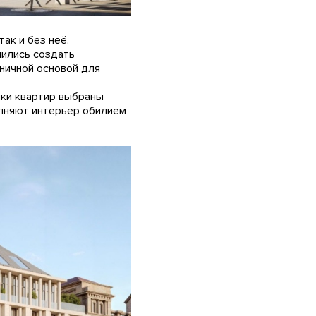
ак и без неё.
мились создать
ничной основой для
лки квартир выбраны
олняют интерьер обилием