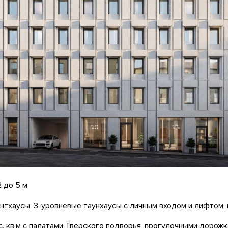
 до 5 м.
ентхаусы, 3-уровневые таунхаусы с личным входом и лифтом,
ыс. кв.м с палатами Тверского подворья, прогулочными дорож