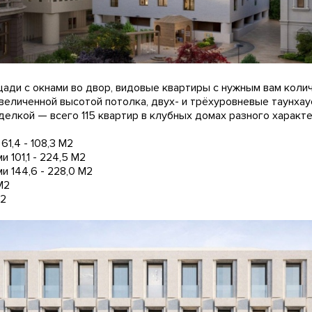
ади с окнами во двор, видовые квартиры с нужным вам колич
увеличенной высотой потолка, двух- и трёхуровневые таунха
делкой — всего 115 квартир в клубных домах разного характе
61,4 - 108,3 М2
 101,1 - 224,5 М2
и 144,6 - 228,0 М2
М2
М2