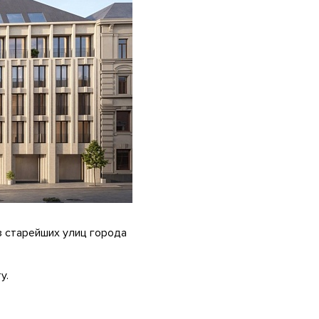
з старейших улиц города
у.