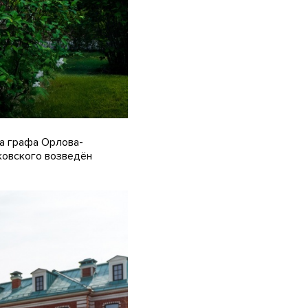
ва графа Орлова-
ковского возведён