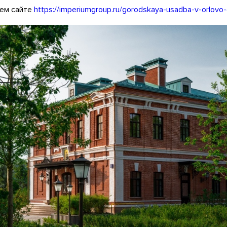
шем сайте
https://imperiumgroup.ru/gorodskaya-usadba-v-orlov