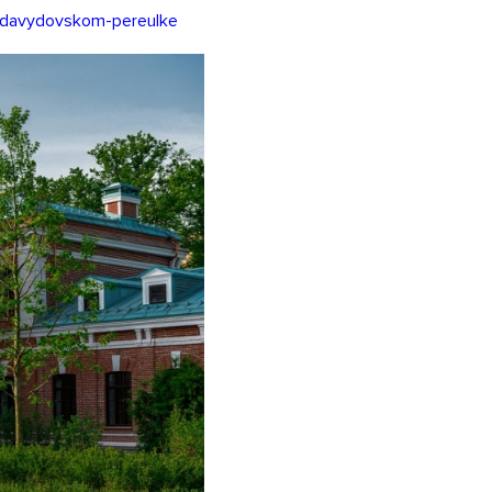
o-davydovskom-pereulke