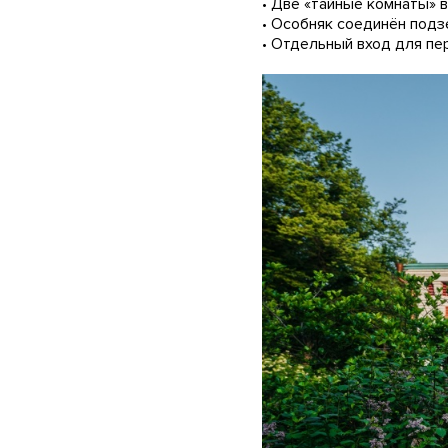
• Две «тайные комнаты» 
• Особняк соединён подз
• Отдельный вход для пе