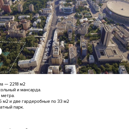
а — 2218 м2
окольный и мансарда.
 метра.
5 м2 и две гардеробные по 33 м2
ватный парк.