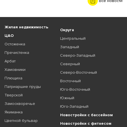
Все новости
Жилая недвижимость
Округа
ЦАО
Центральный
Остоженка
Западный
Пречистенка
Северо-Западный
Арбат
Северный
Хамовники
Северо-Восточный
Плющиха
Восточный
Патриаршие пруды
Юго-Восточный
Тверской
Южный
Замоскворечье
Юго-Западный
Якиманка
Новостройки с бассейном
Цветной бульвар
Новостройки с фитнесом