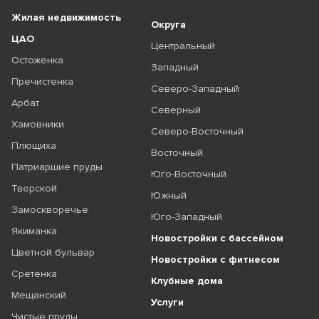
Жилая недвижимость
Округа
ЦАО
Центральный
Остоженка
Западный
Пречистенка
Северо-Западный
Арбат
Северный
Хамовники
Северо-Восточный
Плющиха
Восточный
Патриаршие пруды
Юго-Восточный
Тверской
Южный
Замоскворечье
Юго-Западный
Якиманка
Новостройки с бассейном
Цветной бульвар
Новостройки с фитнесом
Сретенка
Клубные дома
Мещанский
Услуги
Чистые пруды