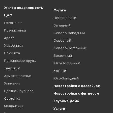
Жилая недвижимость
Округа
ЦАО
Центральный
Остоженка
Западный
Пречистенка
Северо-Западный
Арбат
Северный
Хамовники
Северо-Восточный
Плющиха
Восточный
Патриаршие пруды
Юго-Восточный
Тверской
Южный
Замоскворечье
Юго-Западный
Якиманка
Новостройки с бассейном
Цветной бульвар
Новостройки с фитнесом
Сретенка
Клубные дома
Мещанский
Услуги