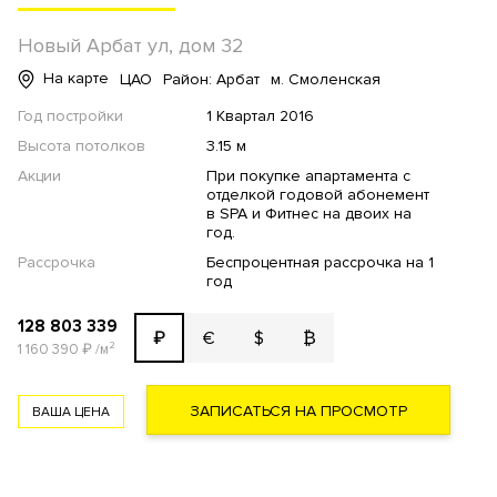
Новый Арбат ул, дом 32
На карте
ЦАО
Район: Арбат
м. Смоленская
Год постройки
1 Квартал 2016
Высота потолков
3.15 м
Акции
При покупке апартамента с
отделкой годовой абонемент
в SPA и Фитнес на двоих на
год.
Рассрочка
Беспроцентная рассрочка на 1
год
128 803 339
€
$
₿
₽
1 160 390
₽
/м²
ЗАПИСАТЬСЯ НА ПРОСМОТР
ВАША ЦЕНА