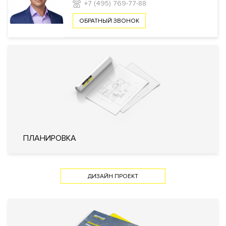
+7 (495) 769-77-88
Фитнес клуб
Бассейн
Спа-салон
Салон
красоты
Кладовые комнаты
Консьерж
ОБРАТНЫЙ ЗВОНОК
сервис
Массажный
кабинет
Автомойка
Химчистка
Ресторан
Кафе
Офисный
кабинет для жильцов
Банк
Event-холл
Библиотека
Безопасность
Профессиональная охрана
Охрана
Консьерж служба
Видеонаблюдение
Внутренняя
Закрытый внутренний двор
территория
ПЛАНИРОВКА
Технические параметры
ДИЗАЙН ПРОЕКТ
Интеллектуальная система
управления жизнеобеспечения
дома «Умный дом»
Инженерия
Система очистки воздуха
Фильтр очистки воды
Пожарная сигнализация с речевым