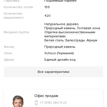
Парковка
Подземный паркинг
Количество лотов
159
Количество
420
машиномест
Натуральное дерево
Природный камень
Гостевая зона
Входная группа
Отделка высококачественными
материалами
Белая сталь
Балюстрады
Атриум
Фасад
Природный камень
Окна
Schüco (Германия)
Двери
Единый дизайн код
Благоустройство
Все характеристики
Озеленение территории
Стеклянные двери в
подъезде
Дизайн код объекта
Подогрев пешеходной
зоны
Офис продаж
Инфраструктура в доме
+7 (916) 380-11-22