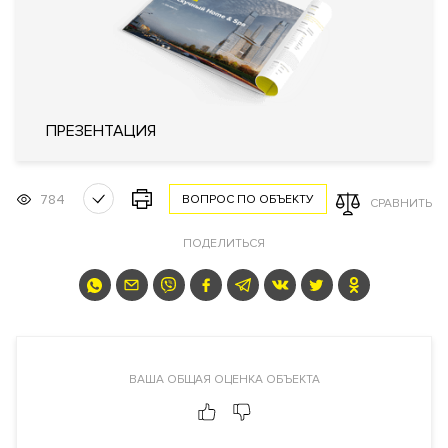
оповещением
Кондиционирование
Центральное
Вентиляция
Приточно-вытяжная
Отопление
Индивидуальный тепловой пункт
Лифты
ThyssenKrupp (Германия)
ПРЕЗЕНТАЦИЯ
Описание
784
ВОПРОС ПО ОБЪЕКТУ
СРАВНИТЬ
ЖК "Звезды Арбата"
ПОДЕЛИТЬСЯ
Преимущества дома
Возможность купить апартаменты с готовой дизайнерской
отделкой. Сервис и инфраструктура от Marriott Novy Arbat.
Готовый арендный бизнес
. Премиальная локация. Большой
выбор планировочных решений апартаментов. Пентхаусы с
ВАША ОБЩАЯ ОЦЕНКА ОБЪЕКТА
террасами и панорамными видами.
Видовые характеристики