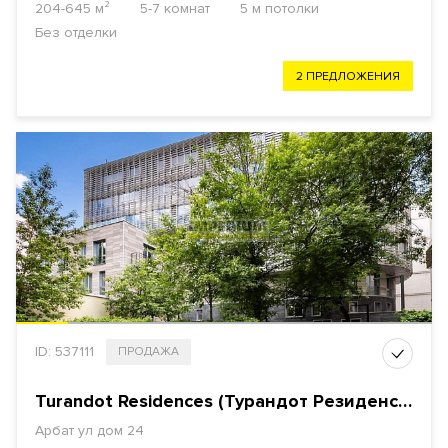
204-645 м²
5-7 комнат
5 м потолки
Без отделки
2 ПРЕДЛОЖЕНИЯ
ID: 537111
ПРОДАЖА
Turandot Residences (Турандот Резиденсес) Клубный дом
Арбат ул
дом 24