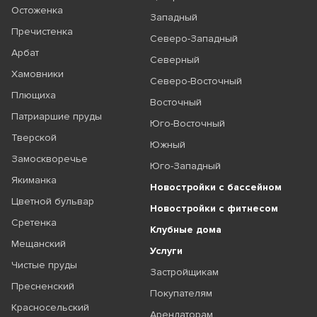
Остоженка
Западный
Пречистенка
Северо-Западный
Арбат
Северный
Хамовники
Северо-Восточный
Плющиха
Восточный
Патриаршие пруды
Юго-Восточный
Тверской
Южный
Замоскворечье
Юго-Западный
Якиманка
Новостройки с бассейном
Цветной бульвар
Новостройки с фитнесом
Сретенка
Клубные дома
Мещанский
Услуги
Чистые пруды
Застройщикам
Пресненский
Покупателям
Красносельский
Арендаторам