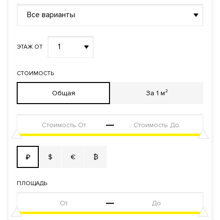
Реализация по
Все варианты
Долевого участия
договору
Фонд
Апартаменты
1
ЭТАЖ ОТ
СТОИМОСТЬ
Общая
За 1 м²
$
€
₿
₽
ПЛОЩАДЬ