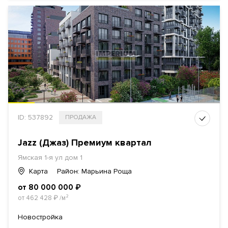
ID: 537892
ПРОДАЖА
Jazz (Джаз) Премиум квартал
Ямская 1-я ул дом 1
Карта
Район: Марьина Роща
от 80 000 000
₽
от 462 428
₽
/м²
Новостройка