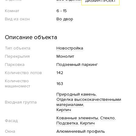
ДИЗАЙН ПРОЕКТ
Комнат
6 - 15
Вид из окон
Во двор
Описание объекта
Тип объекта
Новостройка
Перекрытия
Монолит
Парковка
Подземный паркинг
Количество лотов
142
Количество
163
машиномест
Природный камень
Отделка высококачественными
Входная группа
материалами
Кирпич
Кованные элементы
Стекло
Фасад
Подсветка
Кирпич
Окна
Алюминиевый профиль