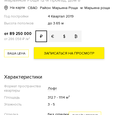
Марьиной Рощи 12-й проезд, дом 8
На карте
СВАО
Район: Марьина Роща
м. Марьина роща
Год постройки
4 Квартал 2019
Высота потолков
до 3.65 м
от 89 250 000
€
$
₿
₽
от 286 058
₽
/м²
ЗАПИСАТЬСЯ НА ПРОСМОТР
ВАША ЦЕНА
Характеристики
Формат пространства
Лофт
квартиры
Площадь
312.7 - 1114 м²
Этажность
3 - 5
Отделка
Без отделки