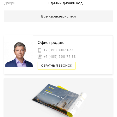
Двери
Единый дизайн код
Благоустройство
Все характеристики
Озеленение территории
Детская площадка
Стеклянные
двери в подъезде
Газоны ниже уровня
тротуара
Цветовая гармония проекта
Велопарковка
Офис продаж
Инфраструктура в доме
+7 (916) 380-11-22
+7 (495) 769-77-88
Салон красоты
Детская игровая комната
Wellness-
клуб
Консьерж
ОБРАТНЫЙ ЗВОНОК
сервис
Ресторан
Кафе
Кондитерская
Образовательный
центр
Безопасность
КПП
Профессиональная охрана
Охрана
Консьерж служба
Видеонаблюдение
Внутренняя
Огороженная и охраняемая