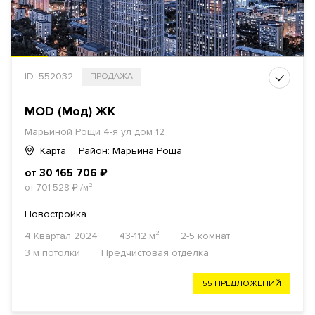
ID: 552032
ПРОДАЖА
MOD (Мод) ЖК
Марьиной Рощи 4-я ул дом 12
Карта
Район: Марьина Роща
от 30 165 706
₽
от 701 528
₽
/м²
Новостройка
4 Квартал 2024
43-112 м²
2-5 комнат
3 м потолки
Предчистовая отделка
55 ПРЕДЛОЖЕНИЙ