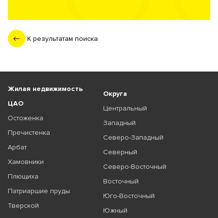
К результатам поиска
Жилая недвижимость
Округа
ЦАО
Центральный
Остоженка
Западный
Пречистенка
Северо-Западный
Арбат
Северный
Хамовники
Северо-Восточный
Плющиха
Восточный
Патриаршие пруды
Юго-Восточный
Тверской
Южный