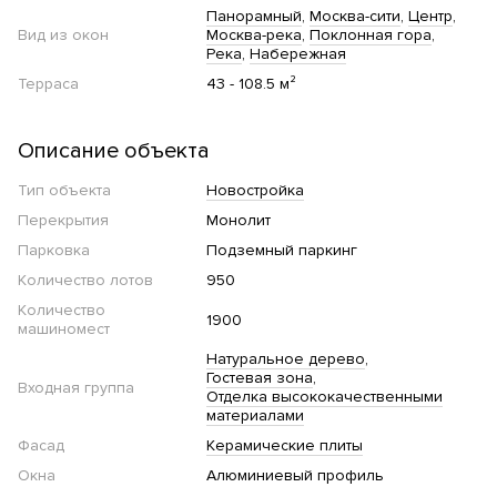
Панорамный
Москва-сити
Центр
Вид из окон
Москва-река
Поклонная гора
Река
Набережная
Терраса
43 - 108.5 м²
Описание объекта
Тип объекта
Новостройка
Перекрытия
Монолит
Парковка
Подземный паркинг
Количество лотов
950
Количество
1900
машиномест
Натуральное дерево
Гостевая зона
Входная группа
Отделка высококачественными
материалами
Фасад
Керамические плиты
Окна
Алюминиевый профиль