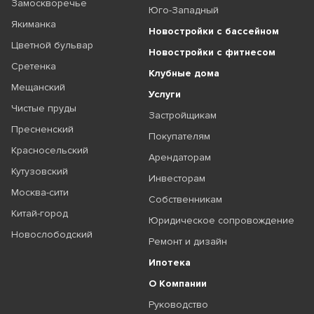
Замоскворечье
Юго-Западный
Якиманка
Новостройки с бассейном
Цветной бульвар
Новостройки с фитнесом
Сретенка
Клубные дома
Мещанский
Услуги
Чистые пруды
Застройщикам
Пресненский
Покупателям
Красносельский
Арендаторам
Кутузовский
Инвесторам
Москва-сити
Собственникам
Китай-город
Юридическое сопровождение
Новослободский
Ремонт и дизайн
Ипотека
О Компании
Руководство