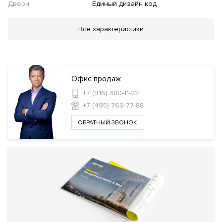
Двери
Единый дизайн код
Благоустройство
Все характеристики
Озеленение территории
"Умная" детская
площадка
Спортивная площадка
Двор без
автомобилей
Детская площадка
Баскетбольная
площадка
Футбольное поле
Велопарковка
Офис продаж
+7 (916) 380-11-22
Инфраструктура в доме
+7 (495) 769-77-88
Детский сад
Кладовые комнаты
Консьерж
ОБРАТНЫЙ ЗВОНОК
сервис
Образовательный центр
Фитнес клуб World
Class
Спа-салон
Салон красоты
Детская игровая
комната
Массажный
кабинет
Автомойка
Химчистка
Кафе
Ресторан
Пекарня
Безопасность
КПП
Профессиональная охрана
Охрана
Консьерж служба
Видеонаблюдение