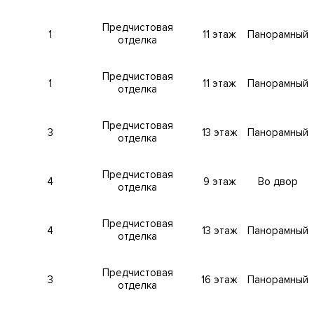
для жителей комплекса. Детская игровая комната. Фитнес-к
.
Кинозал
. Лаундж зона для жильцов. Кладовые комнаты.
Предчистовая
1
11 этаж
Панорамный
отделка
крывается панорамный вид на центр Москвы.
Предчистовая
1
11 этаж
Панорамный
отделка
Предчистовая
 в ЦАО, рядом с метро Красные Ворота. Адрес: проспект А
3
13 этаж
Панорамный
отделка
Предчистовая
4
9 этаж
Во двор
отделка
тораны и кафе.
Кинозал
. Лаундж зона для жильцов. Круглосут
 Кладовые комнаты.
Предчистовая
4
13 этаж
Панорамный
отделка
временные и высокотехнологичные системы обеспечения
Предчистовая
 управления домом. Центральные системы приточно-вытяжно
3
16 этаж
Панорамный
отделка
здуха, системы очистки воды до уровня питьевой,
ой пункт. Автоматическая система пожаротушения, противоп