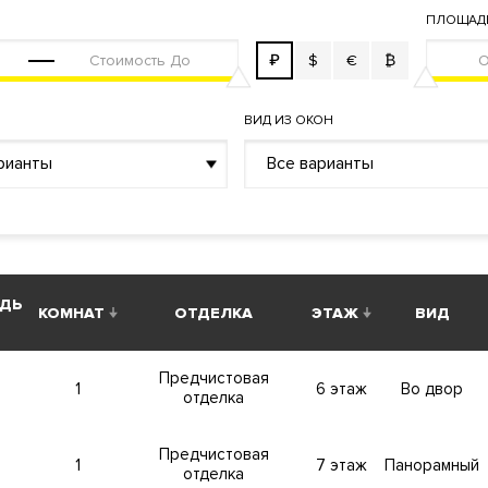
ма управления жизнеобеспечения дома «Умный дом»
ПЛОЩАД
Фильтр очистки воды
Система увлажнения воздуха
ой сигнализации
₽
$
€
₿
ВИД ИЗ ОКОН
рианты
Все варианты
й пункт
ДЬ
КОМНАТ
ОТДЕЛКА
ЭТАЖ
ВИД
Предчистовая
1
6 этаж
Во двор
отделка
а с готовым ремонтом. Большой выбор планировочных решени
е окна
.
Высокие потолки
до 6 метров. На верхних этажах ест
Предчистовая
1
7 этаж
Панорамный
отделка
ррасами и панорамными видами на Москву. Круглосуточная сл