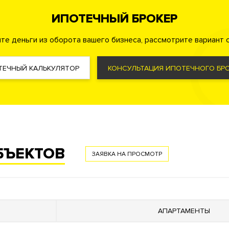
Детская игровая комната
ИПОТЕЧНЫЙ БРОКЕР
бинет
Автомойка
те деньги из оборота вашего бизнеса, рассмотрите вариант с
маркет
а
ТЕЧНЫЙ КАЛЬКУЛЯТОР
КОНСУЛЬТАЦИЯ ИПОТЕЧНОГО БРО
и для электромобилей
БЪЕКТОВ
а
Консьерж служба
Видеонаблюдение
Технология распозна
ЗАЯВКА НА ПРОСМОТР
анных систем квартиры
ор
АПАРТАМЕНТЫ