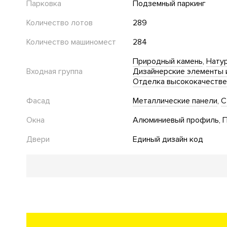
Парковка
Подземный паркинг
Количество лотов
289
Количество машиномест
284
Природный камень
Нату
Входная группа
Дизайнерские элементы 
Отделка высококачеств
Фасад
Металлические панели
С
Окна
Алюминиевый профиль
П
Двери
Единый дизайн код
Благоустройство
Озеленение территории
Детская площадка
Стекл
Инфраструктура в доме