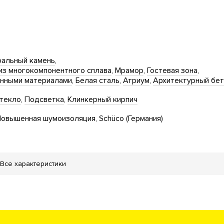
ральный камень
из многокомпонентного сплава
Мрамор
Гостевая зона
енными материалами
Белая сталь
Атриум
Архитектурный бе
текло
Подсветка
Клинкерный кирпич
овышенная шумоизоляция
Schüco (Германия)
Все характеристики
янные двери в подъезде