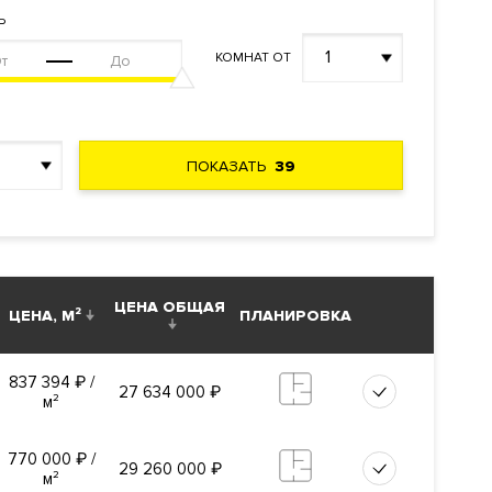
Ь
1
КОМНАТ ОТ
ПОКАЗАТЬ
39
ЦЕНА ОБЩАЯ
ЦЕНА, М²
ПЛАНИРОВКА
837 394
₽
/
27 634 000
₽
м²
й
ь
770 000
₽
/
29 260 000
₽
ужба
м²