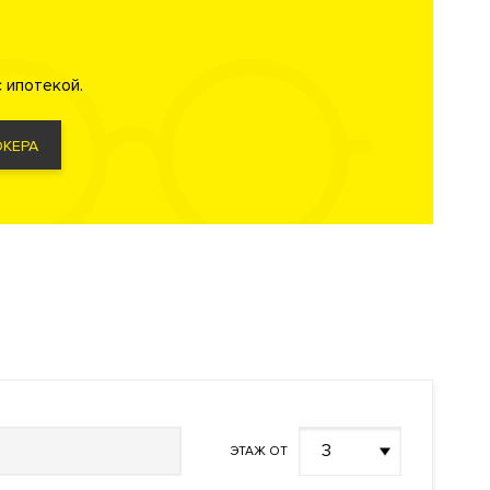
 ипотекой.
КЕРА
вания лиц
3
ЭТАЖ ОТ