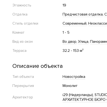
Этажность
19
Отделка
Предчистовая отделка
С
Стиль отделки
Современный
Неокласси
Комнат
1 - 5
Вид из окон
Во двор
Улица
Панорам
Терраса
32.2 - 153 м²
Описание объекта
Тип объекта
Новостройка
Перекрытия
Монолит
i29 (Нидерланды)
STUDIO
Архитектор
АРХИТЕКТУРНОЕ БЮРО О