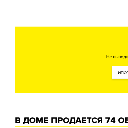
Спа-салон
Салон красоты
Консьерж сервис
Авто
Безопасность
Охрана
КПП
Профессиональная 
Внутренняя территория
Закрытый внутренний дв
Не выводи
ИПО
Технические параметры
Интеллектуальная систе
Инженерия
Фильтр очистки воды
Си
Кондиционирование
Центральное
Вентиляция
Приточно-вытяжная
В ДОМЕ ПРОДАЕТСЯ
74 О
Отопление
Индивидуальный теплово