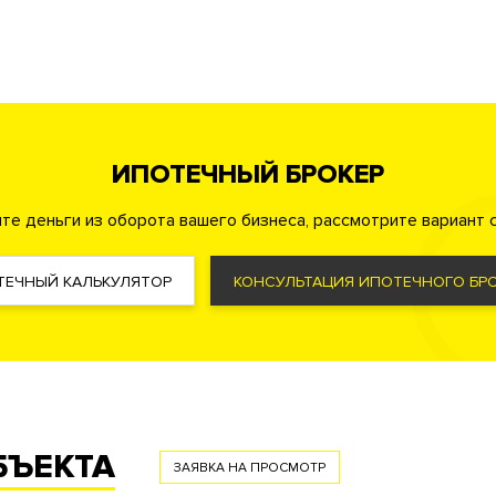
мойка
Ресторан
Кафе
ИПОТЕЧНЫЙ БРОКЕР
охрана
Консьерж служба
Видеонаблюдение
ор
те деньги из оборота вашего бизнеса, рассмотрите вариант с
ТЕЧНЫЙ КАЛЬКУЛЯТОР
КОНСУЛЬТАЦИЯ ИПОТЕЧНОГО БРО
ма управления жизнеобеспечения дома «Умный дом»
стема охранно-пожарной сигнализации
БЪЕКТА
ЗАЯВКА НА ПРОСМОТР
й пункт