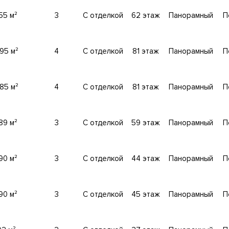
55 м²
3
С отделкой
62 этаж
Панорамный
П
анкетный зал, панорамный фитнес с бассейном, химчистка, ка
95 м²
4
С отделкой
81 этаж
Панорамный
П
сервиса.
85 м²
4
С отделкой
81 этаж
Панорамный
П
ке самые современные и высокотехнологичные системы обес
нирования. Централизованная система приточной вентиляци
ния и пожарной сигнализации.
89 м²
3
С отделкой
59 этаж
Панорамный
П
емая территория. Доступ на свой этаж по индивидуальным ка
90 м²
3
С отделкой
44 этаж
Панорамный
П
90 м²
3
С отделкой
45 этаж
Панорамный
П
АЦИЮ