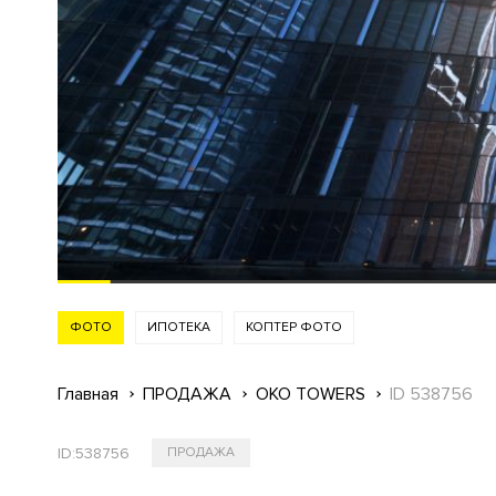
ФОТО
ИПОТЕКА
КОПТЕР ФОТО
Главная
ПРОДАЖА
OKO TOWERS
ID 538756
ID:
538756
ПРОДАЖА