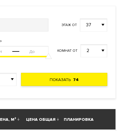
37
ЭТАЖ ОТ
Ь
2
КОМНАТ ОТ
ский
ПОКАЗАТЬ
74
а-реки,
ЕНА, М²
ЦЕНА ОБЩАЯ
ПЛАНИРОВКА
р
. Адрес