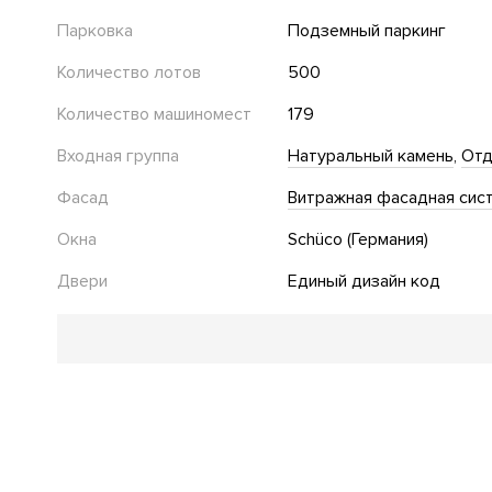
Парковка
Подземный паркинг
Количество лотов
500
Количество машиномест
179
Входная группа
Натуральный камень
Отд
Фасад
Витражная фасадная сис
Окна
Schüco (Германия)
Двери
Единый дизайн код
Благоустройство
Стеклянные двери в подъезде
Отсутствие мусороп
Электростанции для заряда авто
Адаптация для ин
Инфраструктура в доме