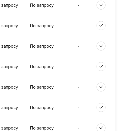
-
 запросу
По запросу
-
 запросу
По запросу
-
 запросу
По запросу
миальная
пентхаусы с
концепцию
-
 запросу
По запросу
или
кой
зона с
-
 запросу
По запросу
а
-
 запросу
По запросу
моти
.м.
-
 запросу
По запросу