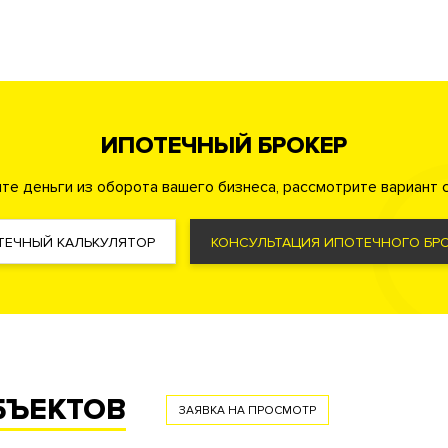
ей пластин из
ИПОТЕЧНЫЙ БРОКЕР
те деньги из оборота вашего бизнеса, рассмотрите вариант с
овая комната
ТЕЧНЫЙ КАЛЬКУЛЯТОР
КОНСУЛЬТАЦИЯ ИПОТЕЧНОГО БРО
ервис
Лобби-бар
ный кабинет для жильцов
БЪЕКТОВ
ЗАЯВКА НА ПРОСМОТР
охрана
Консьерж служба
Видеонаблюдение