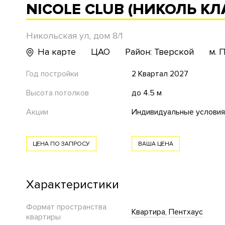
NICOLE CLUB (НИКОЛЬ КЛ
Никольская ул, дом 8/1
На карте
ЦАО
Район: Тверской
м. 
Год постройки
2 Квартал 2027
Высота потолков
до 4.5 м
Акции
Индивидуальные условия
ЦЕНА ПО ЗАПРОСУ
ВАША ЦЕНА
Характеристики
Формат пространства
Квартира
Пентхаус
квартиры