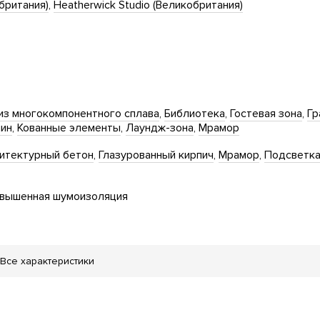
британия)
Heatherwick Studio (Великобритания)
из многокомпонентного сплава
Библиотека
Гостевая зона
Гр
ин
Кованные элементы
Лаундж-зона
Мрамор
итектурный бетон
Глазурованный кирпич
Мрамор
Подсветк
вышенная шумоизоляция
Все характеристики
 площадка
еленение территории