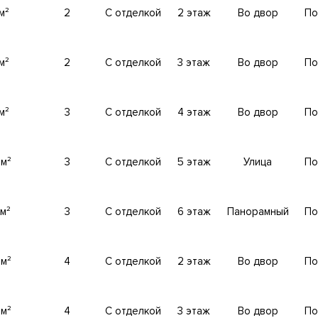
м²
2
С отделкой
2 этаж
Во двор
По
м²
2
С отделкой
3 этаж
Во двор
По
ьных проекта с разной концепцией проживания: энергичный и
м²
3
С отделкой
4 этаж
Во двор
По
dence, и статусный Nicole Suite Collection.
Клубный дом
. Пре
льные пространства – квартиры, двухэтажные квартиры или 
ы сдаются с Whitebox Deluxe или можно выбрать авторскую 
 м²
3
С отделкой
5 этаж
Улица
По
ы для таких люксовых отелей, как Six Senses и Ritz Carlton 
я изысканным французским стилем и глубоким пониманием высо
белью. Для жителей свой просторный двор. Фитнес-зал. Spa-
 м²
3
С отделкой
6 этаж
Панорамный
По
ереговоров. Сервис высшего уровня - круглосуточная служб
 м²
4
С отделкой
2 этаж
Во двор
По
тиле. Проект создавал известный английский архитектор Ти
wick Studio”. Площади квартир начинаются от 40 и до 470 кв
 м²
4
С отделкой
3 этаж
Во двор
По