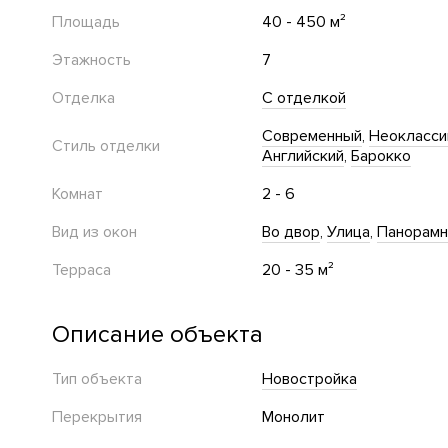
Площадь
40 - 450 м²
Этажность
7
Отделка
С отделкой
Современный
Неокласси
Стиль отделки
Английский
Барокко
Комнат
2 - 6
Вид из окон
Во двор
Улица
Панорам
Терраса
20 - 35 м²
Описание объекта
Тип объекта
Новостройка
Перекрытия
Монолит