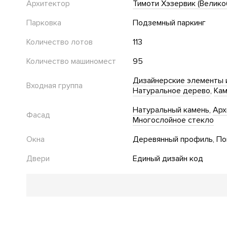
Архитектор
Тимоти Хэзервик (Велико
Парковка
Подземный паркинг
Количество лотов
113
Количество машиномест
95
Дизайнерские элементы 
Входная группа
Натуральное дерево
Кам
Натуральный камень
Арх
Фасад
Многослойное стекло
Окна
Деревянный профиль
По
Двери
Единый дизайн код
Благоустройство
Арт объект
Газоны ниже уровня тротуара
Детская
Двор без автомобилей
Ландшафтная подсветка
Оз