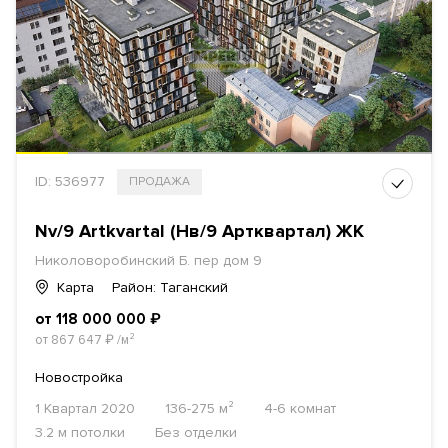
ID: 536977
ПРОДАЖА
Nv/9 Artkvartal (Нв/9 Артквартал) ЖК
Николоворобинский Б. пер дом 9
Карта
Район: Таганский
от 118 000 000
₽
от 867 647
₽
/м²
Новостройка
1 Квартал 2020
136-275 м²
4-6 комнат
3.2 м потолки
Без отделки