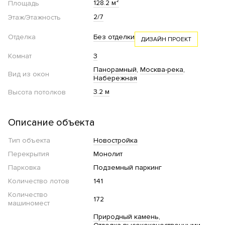
128.2 м²
Площадь
2/7
Этаж/Этажность
Отделка
Без отделки
ДИЗАЙН ПРОЕКТ
Комнат
3
Панорамный
Москва-река
Вид из окон
Набережная
3.2 м
Высота потолков
Описание объекта
Тип объекта
Новостройка
Перекрытия
Монолит
Парковка
Подземный паркинг
Количество лотов
141
Количество
172
машиномест
Природный камень