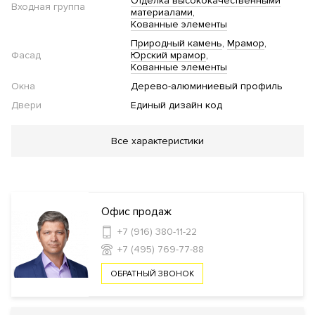
Отделка высококачественными
Входная группа
материалами
Кованные элементы
Природный камень
Мрамор
Фасад
Юрский мрамор
Кованные элементы
Окна
Дерево-алюминиевый профиль
Двери
Единый дизайн код
Благоустройство
Все характеристики
Детская площадка
Фонтан
Инфраструктура в доме
Офис продаж
Консьерж сервис
Автомойка
+7 (916) 380-11-22
+7 (495) 769-77-88
Безопасность
ОБРАТНЫЙ ЗВОНОК
Профессиональная охрана
Охрана
Консьерж служба
Видеонаблюдение