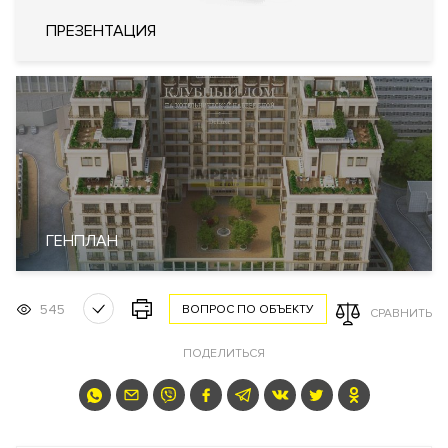
Клубный дом
. Большой выбор планировочных решений
квартир, двухуровневые пентхаусы с дровяными каминами и
ПРЕЗЕНТАЦИЯ
панорамными видами на Москву-реку и
Кремль
.
Ландшафтный двор-сад с фонтаном и детской площадкой.
Круглосуточная служба консьерж-сервис.
Видовые характеристики
Почти из всех квартир открывается панорамный вид на
набережную. Из пентхаусов- панорамные виды на Москву-
реку и
Кремль
.
ГЕНПЛАН
Расположение
Жилой комплекс расположен в Таганском районе в ЦАО,
545
ВОПРОС ПО ОБЪЕКТУ
СРАВНИТЬ
рядом с метро Таганская. Адрес: набережная
Котельническая дом 31.
ПОДЕЛИТЬСЯ
Инфраструктура в доме
Круглосуточная служба консьерж-сервис, ландшафтный
двор-сад с фонтаном и детской площадкой.