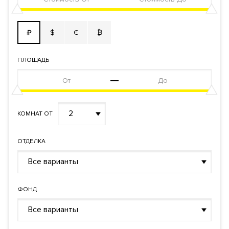
территория. Система контроля и управления доступом.
Видеонаблюдение периметра. Комплексная система
$
€
₿
₽
безопасности. Бесконтактный доступ и передвижение внутри
дома. Въезд на парковку с функцией распознавания номера.
Вход в подъезд по отпечатку пальца и Face ID.
ПЛОЩАДЬ
Документы
ЗАЯВКА НА ЮРИДИЧЕСКУЮ КОНСУЛЬТАЦИЮ
2
КОМНАТ ОТ
Форма
Инвестиционный договор
правообладания
Реализация по
ОТДЕЛКА
Долевого участия
договору
Все варианты
Фонд
Жилой
ФОНД
Все варианты