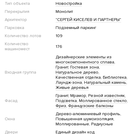
Тип объекта
Новостройка
Перекрытия
Монолит
Архитектор
"СЕРГЕЙ КИСЕЛЕВ И ПАРТНЕРЫ"
Парковка
Подземный паркинг
Количество лотов
109
Количество
176
машиномест
Дизайнерские элементы из
многокомпонентного сплава
Гранит
Гостевая зона
Входная группа
Натуральное дерево
Качественная отделка
Библиотека
Лаундж-зона
Натуральный камень
Живые деревья
Гранит
Мрамор
Резной известняк
Фасад
Подсветка
Моллированное стекло
Фриз
Французские балконы
Дерево-алюминиевый профиль
Окна
Повышенная шумоизоляция
Моллированные
Радиусные
Двери
Единый дизайн код