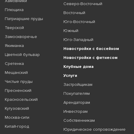
Хамовники
Северо-Восточный
Плющиха
Восточный
Патриаршие пруды
Юго-Восточный
Тверской
Южный
Замоскворечье
Юго-Западный
Якиманка
Новостройки с бассейном
Цветной бульвар
Новостройки с фитнесом
Сретенка
Клубные дома
Мещанский
Услуги
Чистые пруды
Застройщикам
Пресненский
Покупателям
Красносельский
Арендаторам
Кутузовский
Инвесторам
Москва-сити
Собственникам
Китай-город
Юридическое сопровождение