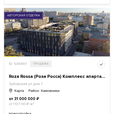
АВТОРСКАЯ ОТДЕЛКА
ID: 536997
ПРОДАЖА
Roza Rossa (Роза Росса) Комплекс апартаментов
Зубовская ул дом 7
Карта
Район: Хамовники
от 31 000 000
₽
от 1 107 143
₽
/м²
Новостройка