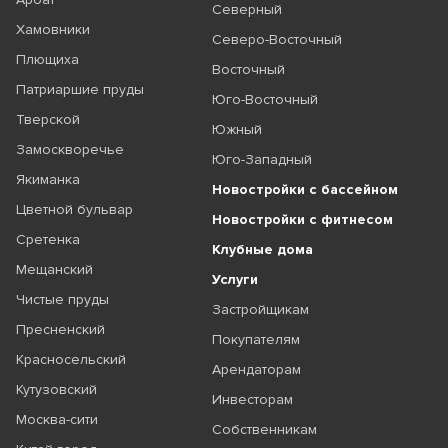
Северный
Хамовники
Северо-Восточный
Плющиха
Восточный
Патриаршие пруды
Юго-Восточный
Тверской
Южный
Замоскворечье
Юго-Западный
Якиманка
Новостройки с бассейном
Цветной бульвар
Новостройки с фитнесом
Сретенка
Клубные дома
Мещанский
Услуги
Чистые пруды
Застройщикам
Пресненский
Покупателям
Красносельский
Арендаторам
Кутузовский
Инвесторам
Москва-сити
Собственникам