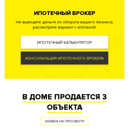
комплекса.
ИПОТЕЧНЫЙ БРОКЕР
Безопасность
Профессиональная служба охраны. Закрытая и охраняемая
Не выводите деньги из оборота вашего бизнеса,
рассмотрите вариант с ипотекой.
территория. Видеонаблюдение периметра.
ИПОТЕЧНЫЙ КАЛЬКУЛЯТОР
Документы
ЗАЯВКА НА ЮРИДИЧЕСКУЮ КОНСУЛЬТАЦИЮ
КОНСУЛЬТАЦИЯ ИПОТЕЧНОГО БРОКЕРА
Форма
Собственность
правообладания
Реализация по
Купли-продажи
договору
Фонд
Жилой
В ДОМЕ ПРОДАЕТСЯ
3
ОБЪЕКТА
ЗАЯВКА НА ПРОСМОТР