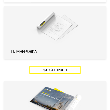
Профессиональная охрана
Консьерж служба
Видеонаблюдение
Охрана
Система управления парковкой с
функцией распознавания номеров
автомобилей
Внутренняя
Огороженная и охраняемая
территория
территория
Технические параметры
ПЛАНИРОВКА
Интеллектуальная система
управления жизнеобеспечения
дома «Умный дом»
Система очистки воздуха
ДИЗАЙН ПРОЕКТ
Фильтр очистки воды
Инженерия
Система увлажнения воздуха
Пожарная сигнализация с речевым
оповещением
Carrier (США)
Mitsubishi (Япония)
NORDMANN (Швейцария)
Wolf (Германия)
Кондиционирование
Центральное