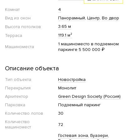
Комнат
4
Вид из окон
Панорамный
Центр
Во двор
3.65 м
Высота потолков
119.1 м²
Терраса
1 машиноместо в подземном
Машиноместа
паркинге 5 500 000 ₽
Описание объекта
Тип объекта
Новостройка
Перекрытия
Монолит
Архитектор
Green Design Society (Россия)
Парковка
Подземный паркинг
Количество лотов
30
Количество
72
машиномест
Гостевая зона
Буазери