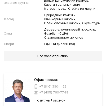
Белый калькуттский мрамор
Входная группа
Карагач цельный спил
Матовая медь
Стойка из латуни
Природный камень
Фасад
Клинкерный кирпич
Облицовочный кирпич
Скульптуры
Дерево-алюминиевый профиль
Окна
Guardian (США)
С заполнением аргоном
Двери
Единый дизайн код
Благоустройство
Все характеристики
Озеленение территории
Подогрев пешеходной зоны
Инфраструктура в доме
Офис продаж
Консьерж сервис
+7 (916) 380-11-22
+7 (495) 769-77-88
Безопасность
ОБРАТНЫЙ ЗВОНОК