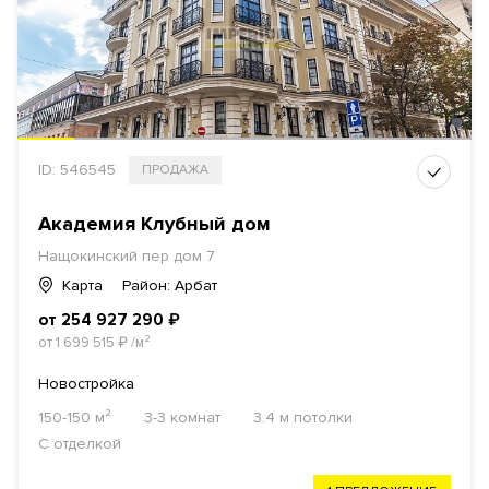
ID: 546545
ПРОДАЖА
Академия Клубный дом
Нащокинский пер дом 7
Карта
Район: Арбат
от 254 927 290
₽
от 1 699 515
₽
/м²
Новостройка
150-150 м²
3-3 комнат
3.4 м потолки
С отделкой