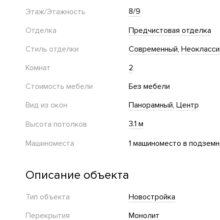
8/9
Этаж/Этажность
Отделка
Предчистовая отделка
Стиль отделки
Современный
Неокласси
Комнат
2
Стоимость мебели
Без мебели
Вид из окон
Панорамный
Центр
3.1 м
Высота потолков
Машиноместа
1 машиноместо в подземн
Описание объекта
Тип объекта
Новостройка
Перекрытия
Монолит