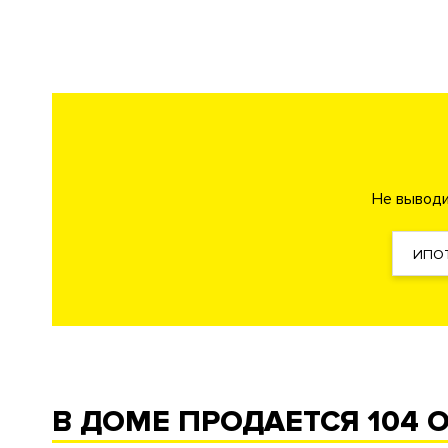
Стеклянные двери в подъезде
Газоны ниже уровня 
Зона отдыха
Приватный двор
Инфраструктура в доме
Фитнес клуб
Спа-салон
Салон красоты
Детская и
Wellness-клуб
Кладовые комнаты
Консьерж сервис
Не выводи
Ресторан
Кафе
Кондитерская
Офисный кабинет д
Лаундж
Лобби-бар
ИПО
Безопасность
КПП
Профессиональная 
Технология распознавани
Охрана
Система управления парк
В ДОМЕ ПРОДАЕТСЯ
104 
Удаленный контроль охр