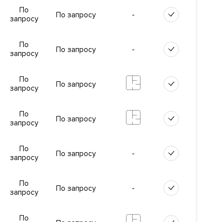
По
-
По запросу
запросу
ются с
 видом.
По
-
По запросу
запросу
По
По запросу
запросу
По
овская или
По запросу
запросу
По
-
По запросу
запросу
довки.
По
-
По запросу
запросу
и воздуха,
,
По