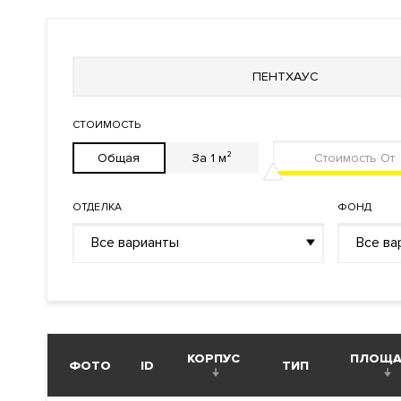
Внутренняя территория
Огороженная и охраняем
Технические параметры
ПЕНТХАУС
Интеллектуальная систе
Инженерия
Система очистки воздуха
СТОИМОСТЬ
Системы кондиционировани
Общая
За 1 м²
Кондиционирование
Центральное
Вентиляция
Приточно-вытяжная
ОТДЕЛКА
ФОНД
Отопление
Индивидуальный теплово
Все варианты
Все ва
Лифты
KONE (Финляндия)
Описание
КОРПУС
ПЛОЩ
ФОТО
ID
ТИП
Ансамбль клубных резиденций A-Residence (А-Резиде