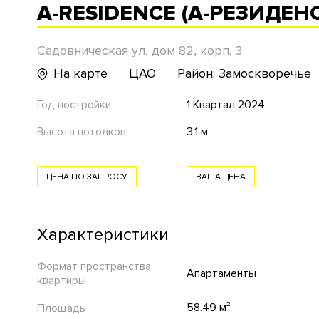
A-RESIDENCE (А-РЕЗИДЕН
Садовническая ул, дом 82, корп. 3
На карте
ЦАО
Район: Замоскворечье
Год постройки
1 Квартал 2024
Высота потолков
3.1 м
ЦЕНА ПО ЗАПРОСУ
ВАША ЦЕНА
Характеристики
Формат пространства
Апартаменты
квартиры
58.49 м²
Площадь