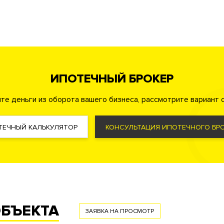
тротуара
Велопарковка
гровая комната
ИПОТЕЧНЫЙ БРОКЕР
Автомойка
Химчистка
те деньги из оборота вашего бизнеса, рассмотрите вариант с
ля жильцов
Банк
ТЕЧНЫЙ КАЛЬКУЛЯТОР
КОНСУЛЬТАЦИЯ ИПОТЕЧНОГО БРО
охрана
Консьерж служба
Видеонаблюдение
я лиц
овкой с функцией распознавания номеров автомобилей
ОБЪЕКТА
анных систем квартиры
ЗАЯВКА НА ПРОСМОТР