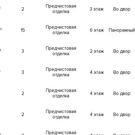
Предчистовая
²
2
3 этаж
Во двор
отделка
ая
.
Высокие потолки
.
Панорамные окна
. Все апартаменты сда
ожность купить пентхаусы с террасой, камином и панорамным
. Большой выбор планировочных решений апартаментов.
Предчистовая
²
15
6 этаж
Панорамный
отделка
Предчистовая
крывается панорамный вид на центр Москвы и набережную.
²
3
2 этаж
Во двор
отделка
Предчистовая
ятном районе Замоскворечье в ЦАО, рядом с метро Третьяк
²
3
4 этаж
Во двор
отделка
Предчистовая
²
2
4 этаж
Во двор
отделка
Фитнес-центр. Круглосуточная служба консьерж-сервиса. Кла
Предчистовая
²
2
4 этаж
Во двор
отделка
обеспечения жизнедеятельности комплекса. Фильтры очистк
ая система принудительной вентиляции и кондиционирования
Предчистовая