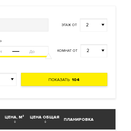
2
ЭТАЖ ОТ
я
Ь
2
КОМНАТ ОТ
ПОКАЗАТЬ
104
ЦЕНА, М²
ЦЕНА ОБЩАЯ
ПЛАНИРОВКА