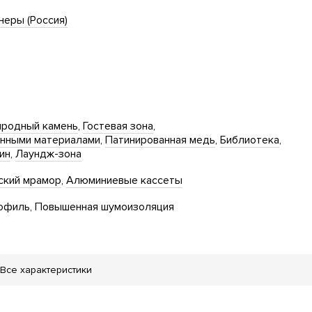
еры (Россия)
родный камень
Гостевая зона
енными материалами
Патинированная медь
Библиотека
ин
Лаундж-зона
кий мрамор
Алюминиевые кассеты
офиль
Повышенная шумоизоляция
Все характеристики
тская площадка