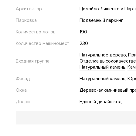
Архитектор
Цимайло Ляшенко и Партн
Парковка
Подземный паркинг
Количество лотов
190
Количество машиномест
230
Натуральное дерево
При
Входная группа
Отделка высококачеств
Натуральный камень
Кам
Фасад
Натуральный камень
Юрс
Окна
Дерево-алюминиевый пр
Двери
Единый дизайн код
Благоустройство
Озеленение территории
Двор без автомобилей
Де