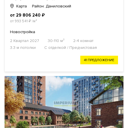
Карта
Район: Даниловский
от 29 806 240
₽
от 993 541
₽
/м²
Новостройка
2 Квартал 2027
30-110 м²
2-4 комнат
3.3 м потолки
С отделкой / Предчистовая
41 ПРЕДЛОЖЕНИЕ