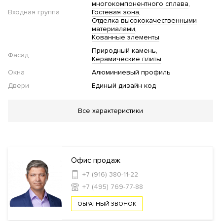
многокомпонентного сплава
Входная группа
Гостевая зона
Отделка высококачественными
материалами
Кованные элементы
Природный камень
Фасад
Керамические плиты
Окна
Алюминиевый профиль
Двери
Единый дизайн код
Благоустройство
Все характеристики
Озеленение территории
Двор без автомобилей
"Умная"
детская площадка
Work-out зона
Спортивная
площадка
Футбольное поле
Баскетбольная
площадка
Безбарьерная среда
Стеклянные двери в
подъезде
Велопарковка
Офис продаж
+7 (916) 380-11-22
+7 (495) 769-77-88
Инфраструктура в доме
ОБРАТНЫЙ ЗВОНОК
Детский сад
Школа
Фитнес клуб
Бассейн
Спа-
салон
Салон красоты
Кладовые комнаты
Консьерж