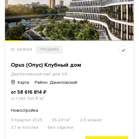
ID: 561694
ПРОДАЖА
Opus (Опус) Клубный дом
Дербеневская наб дом 1с5
Карта
Район: Даниловский
от 58 616 814
₽
от 1 065 760
₽
/м²
Новостройка
3 Квартал 2025
55-241 м²
2-5 комнат
3.7 м потолки
Без отделки