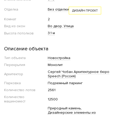
Отделка
Без отделки
ДИЗАЙН ПРОЕКТ
Комнат
2
Вид из окон
Во двор
Улица
3.1 м
Высота потолков
Описание объекта
Тип объекта
Новостройка
Перекрытия
Монолит
Сергей Чобан Архитектурное бюро
Архитектор
Speech (Россия)
Парковка
Подземный паркинг
Количество лотов
2561
Количество
12500
машиномест
Природный камень
Дизайнерские элементы из