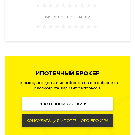
Автоматическая система пожаротушения, противопожарная
сигнализация.
КАЧЕСТВО ПРЕЗЕНТАЦИИ
Безопасность
Профессиональная служба охраны. Закрытая и охраняемая
территория. Доступ по индивидуальным картам.
Видеонаблюдение периметра.
Документы
ЗАЯВКА НА ЮРИДИЧЕСКУЮ КОНСУЛЬТАЦИЮ
ИПОТЕЧНЫЙ БРОКЕР
Не выводите деньги из оборота вашего бизнеса,
Форма
Инвестиционный договор
рассмотрите вариант с ипотекой.
правообладания
Реализация по
Долевого участия
договору
ИПОТЕЧНЫЙ КАЛЬКУЛЯТОР
Фонд
Жилой
КОНСУЛЬТАЦИЯ ИПОТЕЧНОГО БРОКЕРА