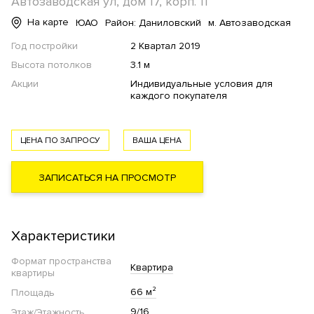
Автозаводская ул, дом 17, корп. 11
На карте
ЮАО
Район: Даниловский
м. Автозаводская
Год постройки
2 Квартал 2019
Высота потолков
3.1 м
Акции
Индивидуальные условия для
каждого покупателя
ЦЕНА ПО ЗАПРОСУ
ВАША ЦЕНА
ЗАПИСАТЬСЯ НА ПРОСМОТР
Характеристики
Формат пространства
Квартира
квартиры
66 м²
Площадь
9/16
Этаж/Этажность