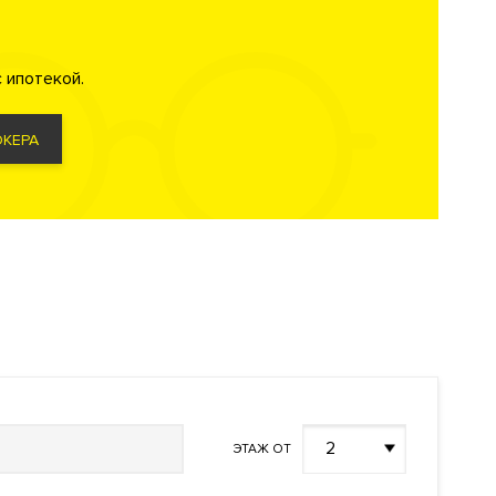
 ипотекой.
КЕРА
бережная
.
нный
2
ЭТАЖ ОТ
Москвы-