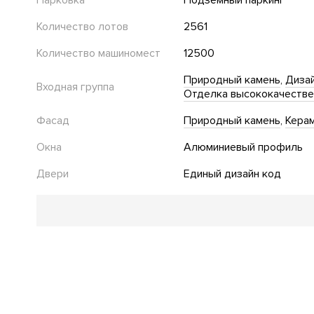
Парковка
Подземный паркинг
Количество лотов
2561
Количество машиномест
12500
Природный камень
Дизай
Входная группа
Отделка высококачеств
Фасад
Природный камень
Кера
Окна
Алюминиевый профиль
Двери
Единый дизайн код
Благоустройство
Озеленение территории
Двор без автомобилей
"У
Work-out зона
Спортивная площадка
Футбольное 
Баскетбольная площадка
Безбарьерная среда
Стеклянные двери в подъезде
Велопарковка