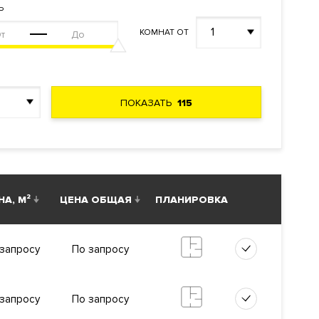
Ь
1
КОМНАТ ОТ
аводская
ПОКАЗАТЬ
115
ы.
.
НА, М²
ЦЕНА ОБЩАЯ
ПЛАНИРОВКА
и воздуха,
ма
запросу
По запросу
наблюдение
запросу
По запросу