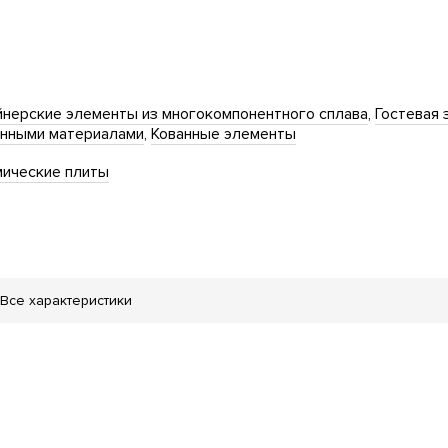
нерские элементы из многокомпонентного сплава
Гостевая 
енными материалами
Кованные элементы
мические плиты
Все характеристики
мная" детская площадка
поле