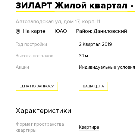
Жилой
квартал
-
ЗИЛАРТ
Автозаводская ул, дом 17, корп. 11
На карте
ЮАО
Район: Даниловский
Год постройки
2 Квартал 2019
Высота потолков
3.1 м
Акции
Индивидуальные условия
ЦЕНА ПО ЗАПРОСУ
ВАША ЦЕНА
Характеристики
Формат пространства
Квартира
квартиры