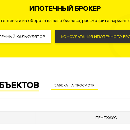
ИПОТЕЧНЫЙ БРОКЕР
те деньги из оборота вашего бизнеса, рассмотрите вариант с
й пункт
ТЕЧНЫЙ КАЛЬКУЛЯТОР
КОНСУЛЬТАЦИЯ ИПОТЕЧНОГО БРО
ОБЪЕКТОВ
ЗАЯВКА НА ПРОСМОТР
луб. Медицинский центр. Двор-парк. Детский сад.
Рядом на
елкой и без.
Высокие потолки
.
Панорамные окна
.
Инвестицио
ть пентхаусы с панорамными видами. Школа.
ПЕНТХАУС
крывается панорамный вид на жилой комплекс и набережную 