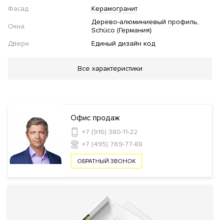
Фасад
Керамогранит
Дерево-алюминиевый профиль
Окна
Schüco (Германия)
Двери
Единый дизайн код
Благоустройство
Все характеристики
Детская площадка
Инфраструктура в доме
Офис продаж
Фитнес клуб
Бассейн
Кладовые комнаты
Обустроенная
+7 (916) 380-11-22
крыша для жильцов
Кинозал
+7 (495) 769-77-88
ОБРАТНЫЙ ЗВОНОК
Безопасность
КПП
Профессиональная охрана
Охрана
Консьерж служба
Видеонаблюдение
Внутренняя
Огороженная и охраняемая