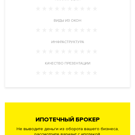
Инженерия
ВИДЫ ИЗ ОКОН
Лифты ТиссенКрупп (Германия). Кондиционирования дома
DAIKIN (Япония). Централизованная система вентиляции
WOLF (Германия). Индивидуальный тепловой пункт от Tranter
ИНФРАСТРУКТУРА
(Швейцария). Радиаторы в квартирах Zehender (Германия).
Система пожаротушения и пожарной сигнализации Securiton
(Швейцария).
КАЧЕСТВО ПРЕЗЕНТАЦИИ
Безопасность
Профессиональная служба охраны. Закрытую и охраняемая
территория. Доступ по индивидуальным картам.
Видеонаблюдение периметра.
ИПОТЕЧНЫЙ БРОКЕР
Документы
ЗАЯВКА НА ЮРИДИЧЕСКУЮ КОНСУЛЬТАЦИЮ
Не выводите деньги из оборота вашего бизнеса,
рассмотрите вариант с ипотекой.