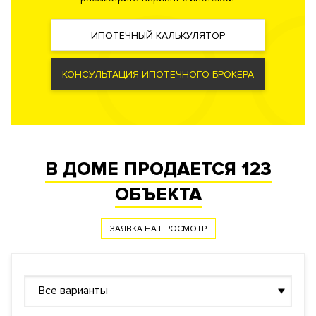
Форма
Собственность
правообладания
Реализация по
ИПОТЕЧНЫЙ КАЛЬКУЛЯТОР
Купли-продажи
договору
Фонд
Жилой
КОНСУЛЬТАЦИЯ ИПОТЕЧНОГО БРОКЕРА
В ДОМЕ ПРОДАЕТСЯ
123
ОБЪЕКТА
ЗАЯВКА НА ПРОСМОТР
Все варианты