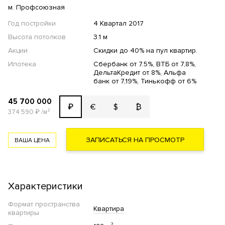
м. Профсоюзная
Год постройки
4 Квартал 2017
Высота потолков
3.1 м
Акции
Скидки до 40% на пул квартир.
Ипотека
Сбербанк от 7.5%, ВТБ от 7,8%,
ДельтаКредит от 8%, Альфа
банк от 7,19%, Тинькофф от 6%
45 700 000
€
$
₿
₽
374 590
₽
/м²
ЗАПИСАТЬСЯ НА ПРОСМОТР
ВАША ЦЕНА
Характеристики
Формат пространства
Квартира
квартиры