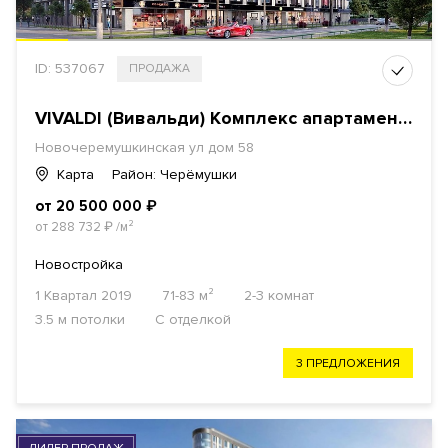
ID: 537067
ПРОДАЖА
VIVALDI (Вивальди) Комплекс апартаментов
Новочеремушкинская ул дом 58
Карта
Район: Черёмушки
от 20 500 000
₽
от 288 732
₽
/м²
Новостройка
1 Квартал 2019
71-83 м²
2-3 комнат
3.5 м потолки
С отделкой
3 ПРЕДЛОЖЕНИЯ