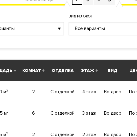
ВИД ИЗ ОКОН
рианты
Все варианты
 уже с готовой отделкой. Дом находится на набережной Моск
йоне Замоскворечье в ЦАО, в 10 минутах ходьбы от метро П
.
ЩАДЬ
КОМНАТ
ОТДЕЛКА
ЭТАЖ
ВИД
ЦЕН
0 м²
2
С отделкой
4 этаж
Во двор
По 
яемая территория. Доступ по индивидуальным картам. Видео
5 м²
6
С отделкой
3 этаж
Во двор
По 
5 м²
2
С отделкой
2 этаж
Во двор
По 