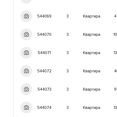
Документы
ЗАЯВКА НА ЮРИДИЧЕСКУЮ КОНСУЛЬТ
Форма правообладания
Собственность
544069
3
Квартира
4
Реализация по договору
Купли-продажи
544070
3
Квартира
10
Фонд
Жилой
544071
3
Квартира
1
544072
3
Квартира
4
544073
3
Квартира
9
544074
3
Квартира
1