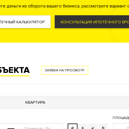
те деньги из оборота вашего бизнеса, рассмотрите вариант с
ТЕЧНЫЙ КАЛЬКУЛЯТОР
КОНСУЛЬТАЦИЯ ИПОТЕЧНОГО БРО
а
Консьерж служба
Видеонаблюдение
ая территория
БЪЕКТА
стема охранно-пожарной сигнализации
ЗАЯВКА НА ПРОСМОТР
й пункт
КВАРТИРА
ПЛОЩАД
₽
$
€
₿