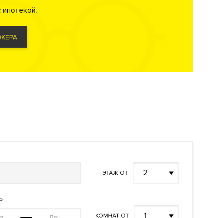
 ипотекой.
КЕРА
2
ЭТАЖ ОТ
Ь
1
КОМНАТ ОТ