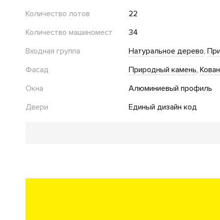
Количество лотов
22
Количество машиномест
34
Входная группа
Натуральное дерево
При
Фасад
Природный камень
Кова
Окна
Алюминиевый профиль
Двери
Единый дизайн код
Благоустройство
Детская площадка
Инфраструктура в доме
Консьерж сервис