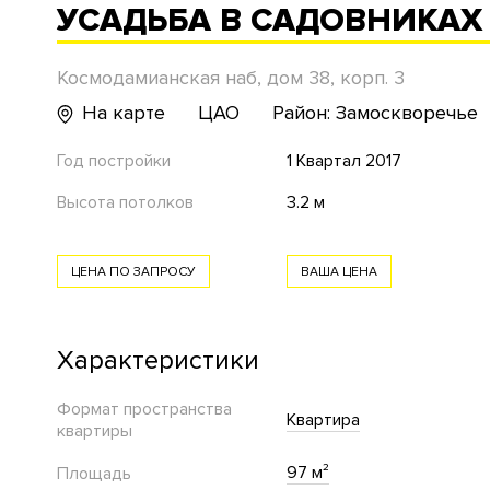
УСАДЬБА В САДОВНИКА
Космодамианская наб, дом 38, корп. 3
На карте
ЦАО
Район: Замоскворечье
Год постройки
1 Квартал 2017
Высота потолков
3.2 м
ЦЕНА ПО ЗАПРОСУ
ВАША ЦЕНА
Характеристики
Формат пространства
Квартира
квартиры
97 м²
Площадь