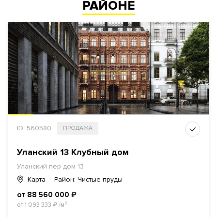
РАЙОНЕ
ID: 560580
ПРОДАЖА
Уланский 13 Клубный дом
Уланский пер дом 13
Карта
Район: Чистые пруды
от 88 560 000
₽
от 1 093 333
₽
/м²