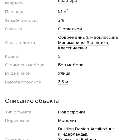
Квартира
квартиры
51 м²
Площадь
2/8
Этаж/Этажность
Отделка
С отделкой
Современный
Неоклассика
Стиль отделки
Минимализм
Эклектика
Классический
Комнат
2
Стоимость мебели
Без мебели
Вид из окон
Улица
3.3 м
Высота потолков
Описание объекта
Тип объекта
Новостройка
Перекрытия
Монолит
Building Design Architectuur
(Нидерланды)
Архитектор
Squire and Partners