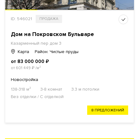
ID: 546021
ПРОДАЖА
Дом на Покровском Бульваре
Казарменный пер дом 3
Карта
Район: Чистые пруды
от 83 000 000
₽
от 601 449
₽
/м²
Новостройка
138-318 м²
3-8 комнат
3.3 м потолки
Без отделки / С отделкой
8 ПРЕДЛОЖЕНИЙ