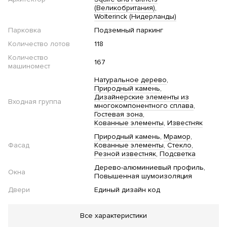
(Великобритания)
Wolterinck (Нидерланды)
Парковка
Подземный паркинг
Количество лотов
118
Количество
167
машиномест
Натуральное дерево
Природный камень
Дизайнерские элементы из
Входная группа
многокомпонентного сплава
Гостевая зона
Кованные элементы
Известняк
Природный камень
Мрамор
Фасад
Кованные элементы
Стекло
Резной известняк
Подсветка
Дерево-алюминиевый профиль
Окна
Повышенная шумоизоляция
Двери
Единый дизайн код
Благоустройство
Все характеристики
Озеленение территории
Сад