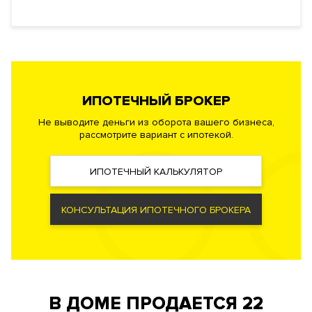
Инфраструктура в доме
Бассейн
. Ресторан. Фитнес-зона с силовыми и
кардиотренажерами, SPA-центр. Зал для йоги. Кинотеатр на
12 мест. Lounge-зона с камином. Переговорная комната.
Сигарная комната
. Внутренний двор с ландшафтным садом, и
ИПОТЕЧНЫЙ БРОКЕР
зоной отдыха. Зарядные устройства для электромобилей.
Не выводите деньги из оборота вашего бизнеса,
Кладовые комнаты.
рассмотрите вариант с ипотекой.
Инженерия
ИПОТЕЧНЫЙ КАЛЬКУЛЯТОР
Застройщик запроектировал в новостройке самые
современные и высокотехнологичные системы инженерии.
Центральная система управления домом. Центральные
КОНСУЛЬТАЦИЯ ИПОТЕЧНОГО БРОКЕРА
системы приточно-вытяжной вентиляции и
кондиционирования. Фильтры очистки воздуха, системы
очистки воды до уровня питьевой, компьютеризированный
лифт. Индивидуальный тепловой пункт. Автоматическая
система пожаротушения, противопожарная сигнализация.
В ДОМЕ ПРОДАЕТСЯ
22