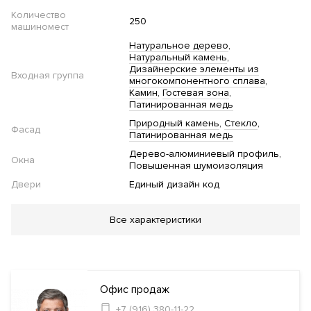
Количество
250
машиномест
Натуральное дерево
Натуральный камень
Дизайнерские элементы из
Входная группа
многокомпонентного сплава
Камин
Гостевая зона
Патинированная медь
Природный камень
Стекло
Фасад
Патинированная медь
Дерево-алюминиевый профиль
Окна
Повышенная шумоизоляция
Двери
Единый дизайн код
Благоустройство
Все характеристики
Озеленение территории
Детская
площадка
Велопарковка
Инфраструктура в доме
Офис продаж
+7 (916) 380-11-22