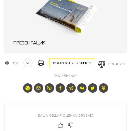
сигнализации
Системы кондиционирования
воздуха типа VRF (Variable
Refrigerant Volume)
Кондиционирование
Центральное
Вентиляция
Приточно-вытяжная
Отопление
Индивидуальный тепловой пункт
ПРЕЗЕНТАЦИЯ
Лифты
ThyssenKrupp (Германия)
312
ВОПРОС ПО ОБЪЕКТУ
СРАВНИТЬ
Описание
ПОДЕЛИТЬСЯ
ЖК "Titul на Серебрянической"
Преимущества дома
Премиальная локация.
Клубный дом
.
Панорамные окна
.
Высокие потолки
. На верхних этажах есть возможность
ВАША ОБЩАЯ ОЦЕНКА ОБЪЕКТА
купить квартиры и двухуровневые пентхаусы с панорамными
видами и террасами. Большой выбор планировочных