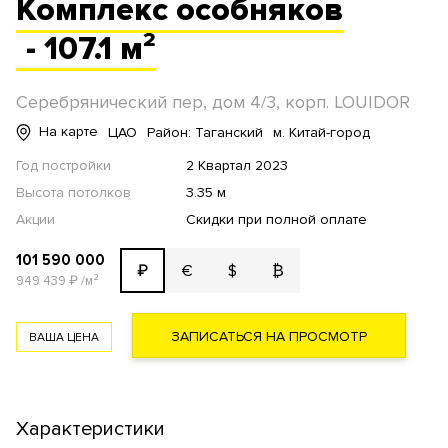
Комплекс
особняков
- 107.1 м²
Серебрянический пер, дом 4/3, корп. LOUIDOR
На карте
ЦАО
Район: Таганский
м. Китай-город
Год постройки
2 Квартал 2023
Высота потолков
3.35 м
Акции
Скидки при полной оплате
101 590 000
€
$
₿
₽
949 439
₽
/м²
ЗАПИСАТЬСЯ НА ПРОСМОТР
ВАША ЦЕНА
Характеристики