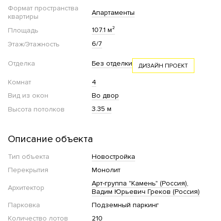
Формат пространства
Апартаменты
квартиры
107.1 м²
Площадь
6/7
Этаж/Этажность
Отделка
Без отделки
ДИЗАЙН ПРОЕКТ
Комнат
4
Вид из окон
Во двор
3.35 м
Высота потолков
Описание объекта
Тип объекта
Новостройка
Перекрытия
Монолит
Арт-группа "Камень" (Россия)
Архитектор
Вадим Юрьевич Греков (Россия)
Парковка
Подземный паркинг
Количество лотов
210