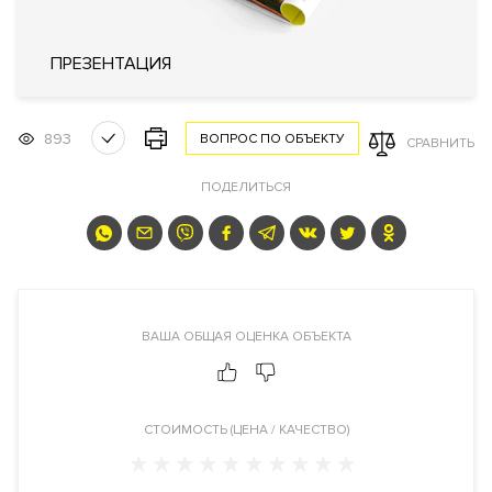
Лифты
Современные
ПРЕЗЕНТАЦИЯ
Описание
ЖК "Тессинский 1"
893
ВОПРОС ПО ОБЪЕКТУ
СРАВНИТЬ
Преимущества
ПОДЕЛИТЬСЯ
Клубный дом
. Построен. Премиальная локация.
Высокие
потолки
.
Панорамные окна
. На верхних этажах возможно
купить квартиру или пентхаус с террасой и камином и
панорамными видами. Приватный внутренний двор с прудом
и фонтаном. Круглосуточная служба консьерж-сервиса.
Лобби с гостевой зоной. Рядом
ВАША ОБЩАЯ ОЦЕНКА ОБЪЕКТА
Кремль
. Рядом
Парк
Зарядье и набережная.
Видовые характеристики
CТОИМОСТЬ (ЦЕНА / КАЧЕСТВО)
С верхних этажей и пентхаусов жилого комплекса
открываются панорамные виды на центр Москвы,