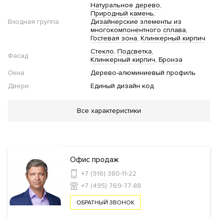
Натуральное дерево
Природный камень
Входная группа
Дизайнерские элементы из
многокомпонентного сплава
Гостевая зона
Клинкерный кирпич
Стекло
Подсветка
Фасад
Клинкерный кирпич
Бронза
Окна
Дерево-алюминиевый профиль
Двери
Единый дизайн код
Благоустройство
Все характеристики
Озеленение территории
Стеклянные двери в
подъезде
Пруд
Фонтан
Приватный двор
Инфраструктура в доме
Офис продаж
+7 (916) 380-11-22
Консьерж сервис
Автомойка
+7 (495) 769-77-88
ОБРАТНЫЙ ЗВОНОК
Безопасность