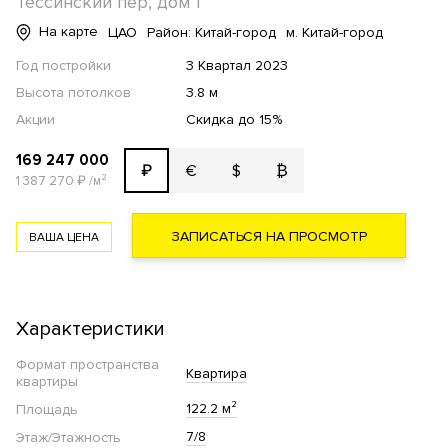
Тессинский пер, дом 1
На карте
ЦАО
Район: Китай-город
м. Китай-город
Год постройки
3 Квартал 2023
Высота потолков
3.8 м
Акции
Скидка до 15%
169 247 000
€
$
₿
₽
1 387 270
₽
/м²
ЗАПИСАТЬСЯ НА ПРОСМОТР
ВАША ЦЕНА
Характеристики
Формат пространства
Квартира
квартиры
122.2 м²
Площадь
7/8
Этаж/Этажность