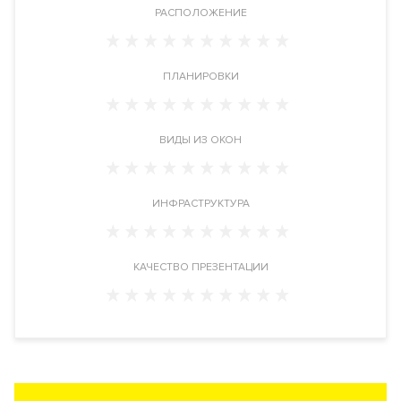
набережную Москва-реки, высотку на Котельнической
РАСПОЛОЖЕНИЕ
набережной и часть исторической застройки района.
Расположение
ПЛАНИРОВКИ
Жилой комплекс расположен в историческом районе Китай-
город в ЦАО, рядом с метро Китай-город. Адрес: переулок
Тессинский дом 1.
ВИДЫ ИЗ ОКОН
Инфраструктура
Приватный внутренний двор с прудом и фонтаном.
ИНФРАСТРУКТУРА
Круглосуточная служба консьерж-сервиса. Лобби с гостевой
зоной.
КАЧЕСТВО ПРЕЗЕНТАЦИИ
Инженерия
Застройщик запроектировал в новостройке самые
современные и высокотехнологичные системы
обеспечения жизнедеятельности комплекса. Центральные
системы приточно-вытяжной вентиляции и
кондиционирования. Фильтры очистки воздуха, системы