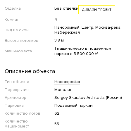
Отделка
Без отделки
ДИЗАЙН ПРОЕКТ
Комнат
4
Панорамный
Центр
Москва-река
Вид из окон
Набережная
3.8 м
Высота потолков
1 машиноместо в подземном
Машиноместа
паркинге 5 500 000 ₽
Описание объекта
Тип объекта
Новостройка
Перекрытия
Монолит
Архитектор
Sergey Skuratov Architects (Россия)
Парковка
Подземный паркинг
Количество лотов
62
Количество
55
машиномест