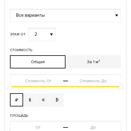
ЗАЯВКА НА ЮРИДИЧЕСКУЮ КОНСУЛЬТАЦИЮ
Форма
Собственность
Все варианты
правообладания
Реализация по
Купли-продажи
договору
2
ЭТАЖ ОТ
Фонд
Жилой
СТОИМОСТЬ
Общая
За 1 м²
$
€
₿
₽
ПЛОЩАДЬ