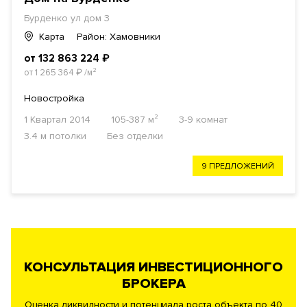
Бурденко ул дом 3
Карта
Район: Хамовники
от 132 863 224
₽
от 1 265 364
₽
/м²
Новостройка
1 Квартал 2014
105-387 м²
3-9 комнат
3.4 м потолки
Без отделки
9 ПРЕДЛОЖЕНИЙ
КОНСУЛЬТАЦИЯ ИНВЕСТИЦИОННОГО
БРОКЕРА
Оценка ликвидности и потенциала роста объекта по 40