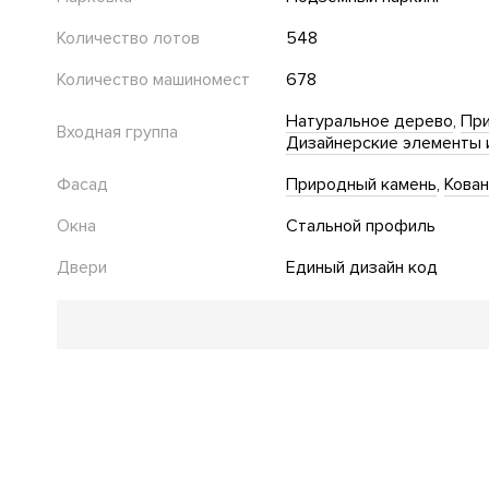
Количество лотов
548
Количество машиномест
678
Натуральное дерево
При
Входная группа
Дизайнерские элементы 
Фасад
Природный камень
Кова
Окна
Стальной профиль
Двери
Единый дизайн код
Благоустройство
Озеленение территории
Двор без автомобилей
Де
"Умная" детская площадка
Work-out зона
Спортивн
Стеклянные двери в подъезде
Велодорожки
Прив