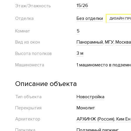
15/26
Этаж/Этажность
Отделка
Без отделки
ДИЗАЙН ПР
Комнат
5
Вид из окон
Панорамный
МГУ
Москва
3 м
Высота потолков
Машиноместа
1 машиноместо в подземн
Описание объекта
Тип объекта
Новостройка
Перекрытия
Монолит
Архитектор
АРХИНЖ (Россия)
Ким Ен
Парковка
Подземный паркинг