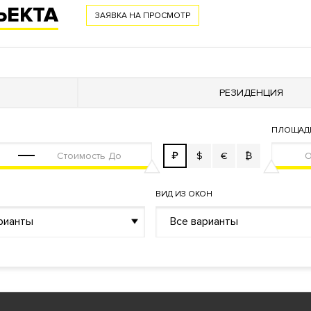
ЪЕКТА
ЗАЯВКА НА ПРОСМОТР
й пункт
РЕЗИДЕНЦИЯ
ПЛОЩАД
₽
$
€
₿
ВИД ИЗ ОКОН
рианты
Все варианты
рхних этажах есть возможность купить квартиры или пентхаус
 с отдельным входом и собственным двориком. Пять отдель
ми террасами. Ресторан. SPA-салон. Салон красоты. Кафе. Иг
й. Круглосуточная служба консьерж-сервиса.
Рядом парк
.