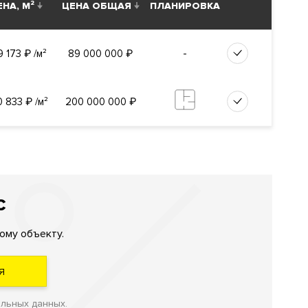
ЕНА, М²
ЦЕНА ОБЩАЯ
ПЛАНИРОВКА
МГУ
и
-
9 173
₽
/м²
89 000 000
₽
. Адрес:
0 833
₽
/м²
200 000 000
₽
я детей.
С
сти
ы.
ому объекту.
отушения,
Я
альных данных.