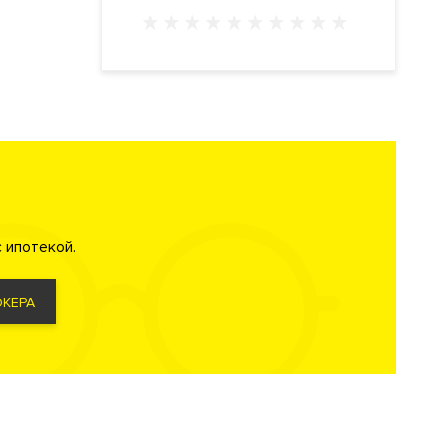
 ипотекой.
КЕРА
ции