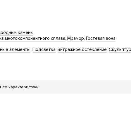
родный камень
из многокомпонентного сплава
Мрамор
Гостевая зона
нные элементы
Подсветка
Витражное остекление
Скульпту
Все характеристики
тская площадка
ая площадка
атный двор