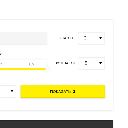
3
ЭТАЖ ОТ
Ь
5
КОМНАТ ОТ
ПОКАЗАТЬ
2
ы с
ных
ровые и