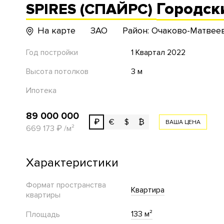
Городск
SPIRES (СПАЙРС)
На карте
ЗАО
Район: Очаково-Матвее
Год постройки
1 Квартал 2022
Высота потолков
3 м
Ипотека
89 000 000
₽
€
$
₿
ВАША ЦЕНА
669 173
₽
/м²
Характеристики
Формат пространства
Квартира
квартиры
133 м²
Площадь