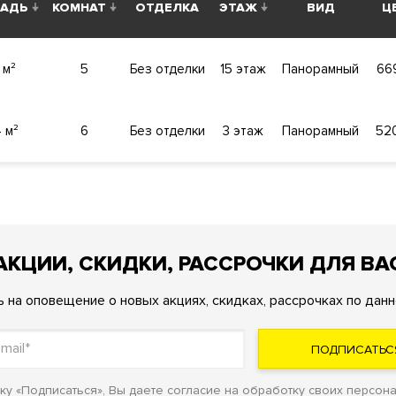
АДЬ
КОМНАТ
ОТДЕЛКА
ЭТАЖ
ВИД
Ц
рывается панорамный вид на заказник «Долина реки Сетунь»,
 м²
5
Без отделки
15 этаж
Панорамный
66
ское в ЗАО, рядом с метро Славянский бульвар или Минская
 м²
6
Без отделки
3 этаж
Панорамный
52
ад. Игровые и многофункциональные спортивные площадки дл
. Кладовые комнаты.
АКЦИИ, СКИДКИ, РАССРОЧКИ ДЛЯ ВА
высокотехнологичные системы обеспечения жизнедеятельно
ема принудительной вентиляции, бесшумные скоростные лифт
 на оповещение о новых акциях, скидках, рассрочках по данн
ерного оборудования здания. Автоматическая система пожар
ПОДПИСАТЬС
у «Подписаться», Вы даете согласие на обработку своих персон