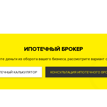
а
Кладовые комнаты
Кафе
Супермаркет
ИПОТЕЧНЫЙ БРОКЕР
охрана
Консьерж служба
Видеонаблюдение
те деньги из оборота вашего бизнеса, рассмотрите вариант с
там на каждый этаж
ая территория
ТЕЧНЫЙ КАЛЬКУЛЯТОР
КОНСУЛЬТАЦИЯ ИПОТЕЧНОГО БРО
Фильтр очистки воды
Система охранно-пожарной сигнализа
Ostendorf (Германия)
Увеличенная мощность электричества