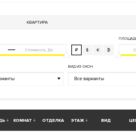
 TION
Фильтр очистки воды
Система охранно-пожарной сигн
я воздуха типа VRF (Variable Refrigerant Volume)
КВАРТИРА
ПЛОЩАД
й пункт
₽
$
€
₿
ВИД ИЗ ОКОН
рианты
Все варианты
ь квартиру или пентхаусы с террасами и панорамными видами.
ы. Кафе. Салон красоты. Супермаркет. Кинотеатр. Круглосуто
ДЬ
КОМНАТ
ОТДЕЛКА
ЭТАЖ
ВИД
ЦЕ