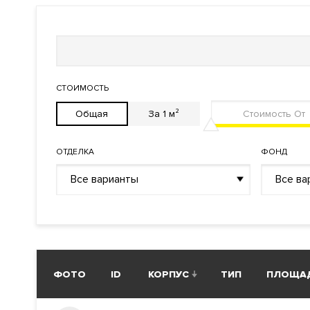
Инженерия
Система очистки воздуха
Системы кондиционировани
Кондиционирование
Центральное
Вентиляция
Приточно-вытяжная
СТОИМОСТЬ
Отопление
Индивидуальный теплово
Общая
За 1 м²
Лифты
Современные
ОТДЕЛКА
ФОНД
Описание
Все варианты
Все ва
ЖК Slava (Слава)
Преимущества дома
Панорамные окна
. На верхних этажах возможно купит
Фитнес-центр с бассейном. Конгресс-центр. Ресторан
ФОТО
ID
КОРПУС
ТИП
ПЛОЩА
служба консьерж-сервиса. Лобби с гостевой зоной.