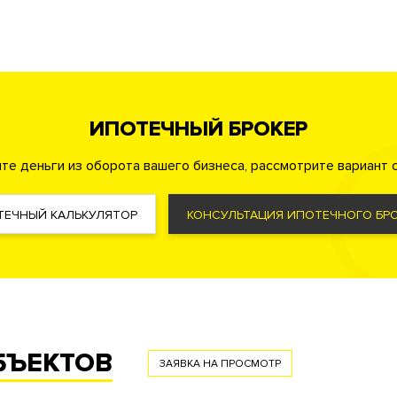
Детская игровая комната
Автомойка
Химчистка
нтр
Банк
Кинозал
Библиотека
ИПОТЕЧНЫЙ БРОКЕР
те деньги из оборота вашего бизнеса, рассмотрите вариант с
ТЕЧНЫЙ КАЛЬКУЛЯТОР
КОНСУЛЬТАЦИЯ ИПОТЕЧНОГО БРО
а
Консьерж служба
Видеонаблюдение
ор
БЪЕКТОВ
ЗАЯВКА НА ПРОСМОТР
ма управления жизнеобеспечения дома «Умный дом»