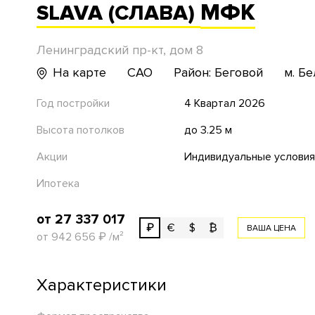
МФК
SLAVA (СЛАВА)
Ленинградский пр-кт, дом 8
На карте
САО
Район: Беговой
м. Б
Год постройки
4 Квартал 2026
Высота потолков
до 3.25 м
Акции
Индивидуальные условия
Ипотека
от 27 337 017
₽
€
$
₿
ВАША ЦЕНА
от 942 656
₽
/м²
Характеристики