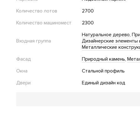
Количество лотов
2700
Количество машиномест
2300
Натуральное дерево
При
Входная группа
Дизайнерские элементы 
Металлические конструк
Фасад
Природный камень
Мета
Окна
Стальной профиль
Двери
Единый дизайн код
Благоустройство
Велопарковка
Подогрев пешеходной зоны
Электро
Инфраструктура в доме