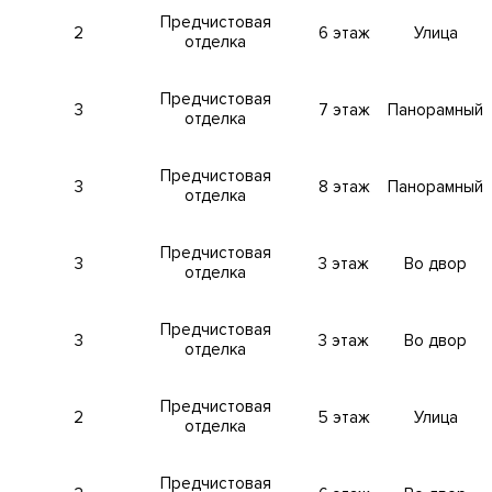
ЦАО, рядом с метро Шаболовская. Адрес: улица Хавская дом
Предчистовая
2
6 этаж
Улица
отделка
атный двор с яблоневым садом. Круглосуточная служба консь
Предчистовая
3
7 этаж
Панорамный
отделка
Предчистовая
3
8 этаж
Панорамный
отделка
ыми и высокотехнологичными системами обеспечения
уха, системы очистки воды до питьевой, центральная систем
алошумные лифты. Автоматизированная система диспетчериз
Предчистовая
3
3 этаж
Во двор
отделка
истема пожаротушения, противопожарная сигнализация.
Предчистовая
3
3 этаж
Во двор
отделка
емая территория. Система контроля и управления доступом.
я, паркинг и на территорию двора с помощью индивидуальны
Предчистовая
2
5 этаж
Улица
отделка
Предчистовая
АЦИЮ