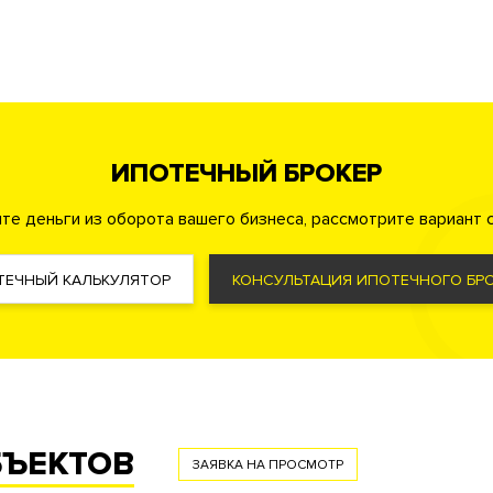
онсьерж сервис
ИПОТЕЧНЫЙ БРОКЕР
а
Консьерж служба
Видеонаблюдение
те деньги из оборота вашего бизнеса, рассмотрите вариант с
ор
ТЕЧНЫЙ КАЛЬКУЛЯТОР
КОНСУЛЬТАЦИЯ ИПОТЕЧНОГО БРО
ма управления жизнеобеспечения дома «Умный дом»
Фильтр очистки воды
Пожарная сигнализация с речевым о
БЪЕКТОВ
ЗАЯВКА НА ПРОСМОТР