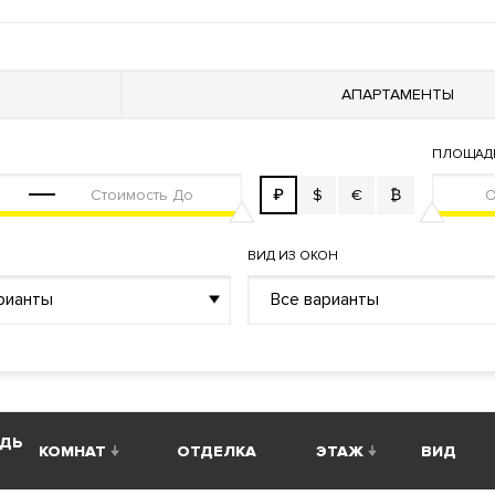
й пункт
АПАРТАМЕНТЫ
ПЛОЩАД
₽
$
€
₿
ВИД ИЗ ОКОН
ь возможность купить квартиру или пентхаусы с террасами и
ешений апартаментов. Все апартаменты сдаются с отделкой 
рианты
Все варианты
асоты. Кафе. Приватный двор с яблоневым садом. Круглосуто
крывается панорамный вид на центр Москвы, Шуховскую теле
ДЬ
КОМНАТ
ОТДЕЛКА
ЭТАЖ
ВИД