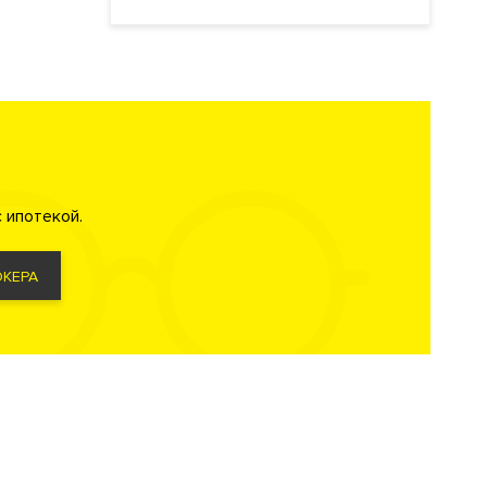
 ипотекой.
КЕРА
повещением