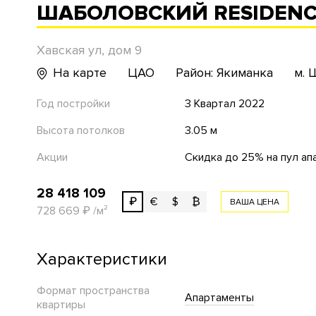
ШАБОЛОВСКИЙ RESIDENC
Хавская ул, дом 9
На карте
ЦАО
Район: Якиманка
м. 
Год постройки
3 Квартал 2022
Высота потолков
3.05 м
Акции
Скидка до 25% на пул ап
28 418 109
₽
€
$
₿
ВАША ЦЕНА
728 669
₽
/м²
Характеристики
Формат пространства
Апартаменты
квартиры