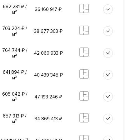
 9.
682 281
₽
/
36 160 917
₽
м²
ерж-
703 224
₽
/
38 677 303
₽
м²
764 744
₽
/
42 060 933
₽
м²
а
ации
641 894
₽
/
40 439 345
₽
м²
605 042
₽
/
47 193 246
₽
м²
х карт.
657 913
₽
/
34 869 413
₽
м²