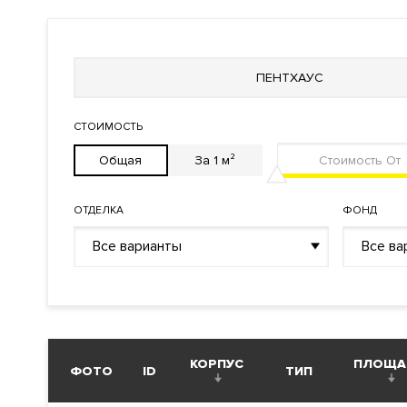
Отопление
Индивидуальный теплово
Лифты
ThyssenKrupp (Германия)
ПЕНТХАУС
Описание
СТОИМОСТЬ
ЖК "Шаболовский Residence Hall"
Общая
За 1 м²
Преимущества дома
ОТДЕЛКА
ФОНД
Клубный дом
. Построен. Сдан. На верхних этажах ест
панорамными видами. Большой выбор планировочных р
Все варианты
Все ва
Панорамные окна
.
Фитнес центр
. Ресторан. Салон кр
служба консьерж-сервиса.
Видовые характеристики
С верхних этажей и пентхаусов жилого комплекса от
КОРПУС
ПЛОЩА
ФОТО
ID
ТИП
Расположение