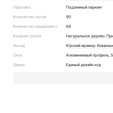
Парковка
Подземный паркинг
Количество лотов
90
Количество машиномест
66
Входная группа
Натуральное дерево
При
Фасад
Юрский мрамор
Кованны
Окна
Алюминиевый профиль
S
Двери
Единый дизайн код
Благоустройство
Озеленение территории
Двор без автомобилей
Де
Стеклянные двери в подъезде
Сад
Инфраструктура в доме