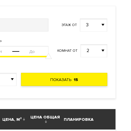
3
ЭТАЖ ОТ
Ь
2
КОМНАТ ОТ
White Box.
ПОКАЗАТЬ
15
чная
башню.
ЦЕНА ОБЩАЯ
ЦЕНА, М²
ПЛАНИРОВКА