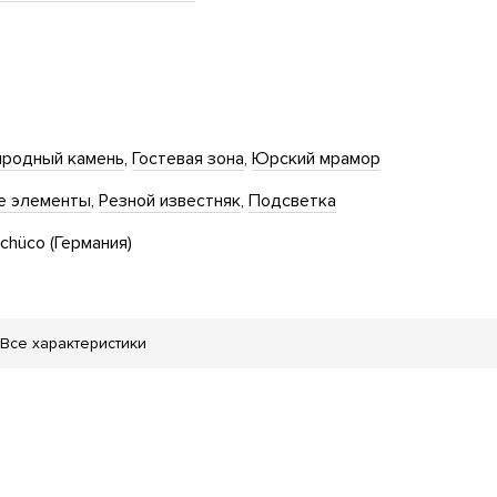
родный камень
Гостевая зона
Юрский мрамор
е элементы
Резной известняк
Подсветка
chüco (Германия)
Все характеристики
тская площадка