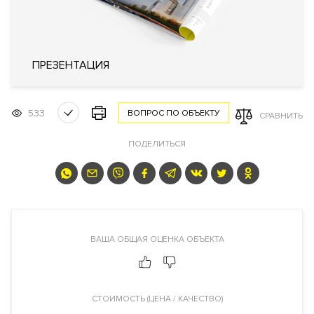
Описание
Описание
ПРЕЗЕНТАЦИЯ
533
ВОПРОС ПО ОБЪЕКТУ
СРАВНИТЬ
Документы
ЗАЯВКА НА ЮРИДИЧЕСКУЮ КОНСУЛЬТАЦИЮ
ПОДЕЛИТЬСЯ
Форма
Инвестиционный договор
правообладания
Реализация по
Долевого участия
договору
Фонд
Жилой
ВАША ОБЩАЯ ОЦЕНКА ОБЪЕКТА
CТОИМОСТЬ (ЦЕНА / КАЧЕСТВО)