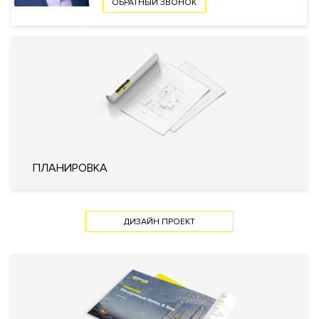
ОБРАТНЫЙ ЗВОНОК
комнаты
Консьерж
сервис
Автомойка
Химчистка
Ресторан
Кафе
Супермар
Безопасность
КПП
Профессиональная охрана
Охрана
Консьерж служба
Видеонаблюдение
Внутренняя
Огороженная и охраняемая
территория
территория
ПЛАНИРОВКА
Технические параметры
Фильтр очистки воды
ДИЗАЙН ПРОЕКТ
Система очистки воздуха
Инженерия
Спринклерная система
пожаротушения
Кондиционирование
Центральное
Отопление
Индивидуальный тепловой пункт
Лифты
KONE (Финляндия)