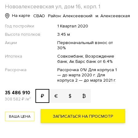
Новоалексеевская ул, дом 16, корп. 1
На карте
СВАО
Район: Алексеевский
м. Алексеевская
Год постройки
1 Квартал 2020
Высота потолков
3.45 м
Акции
Первоначальный взнос от
30%
Ипотека
Совкомбанк, Возрождение
банк, Ак Барс банк от 6.4%
Рассрочка
Рассрочка 0%! Для корпуса 1
— до марта 2020 г. Для
корпуса 2 — до марта 2021 г.
35 486 910
€
$
₿
₽
308 582
₽
/м²
ЗАПИСАТЬСЯ НА ПРОСМОТР
ВАША ЦЕНА