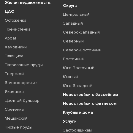
Жилая недвижимость
Округа
ЦАО
Центральный
Остоженка
Западный
Пречистенка
Северо-Западный
Арбат
Северный
Хамовники
Северо-Восточный
Плющиха
Восточный
Патриаршие пруды
Юго-Восточный
Тверской
Южный
Замоскворечье
Юго-Западный
Якиманка
Новостройки с бассейном
Цветной бульвар
Новостройки с фитнесом
Сретенка
Клубные дома
Мещанский
Услуги
Чистые пруды
Застройщикам