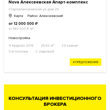
Nova Алексеевская Апарт-комплекс
Староалексеевская ул дом 20
Карта
Район: Алексеевский
от 12 000 000
₽
от 480 000
₽
/м²
Новостройка
4 Квартал 2019
25-52 м²
1-3 комнат
3 м потолки
С отделкой
4 ПРЕДЛОЖЕНИЯ
КОНСУЛЬТАЦИЯ ИНВЕСТИЦИОННОГО
БРОКЕРА