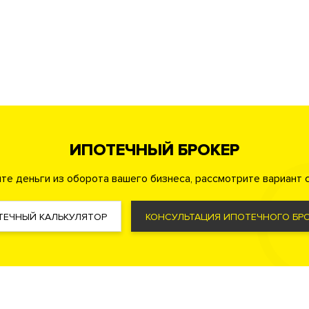
 комнаты
Кафе
Супермаркет
ИПОТЕЧНЫЙ БРОКЕР
охрана
Консьерж служба
Видеонаблюдение
те деньги из оборота вашего бизнеса, рассмотрите вариант с
ая территория
ТЕЧНЫЙ КАЛЬКУЛЯТОР
КОНСУЛЬТАЦИЯ ИПОТЕЧНОГО БРО
стема очистки воздуха
Спринклерная система пожаротушени