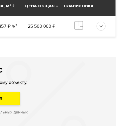
А, М²
ЦЕНА ОБЩАЯ
ПЛАНИРОВКА
857
₽
/м²
25 500 000
₽
С
ому объекту.
Я
альных данных.