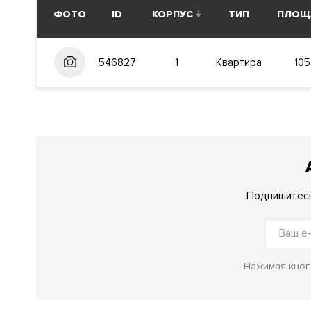
ФОТО
ID
КОРПУС
ТИП
ПЛОЩ
546827
1
Квартира
105
Подпишитесь
Нажимая кнопк