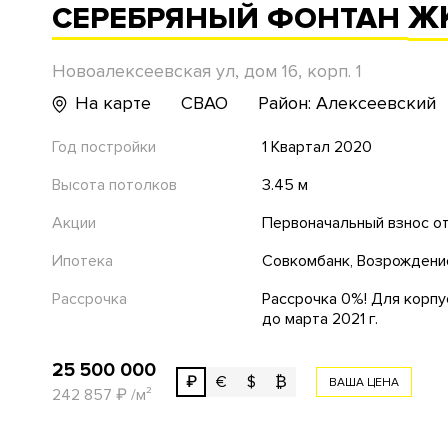
Ж
СЕРЕБРЯНЫЙ ФОНТАН
Новоалексеевская ул, дом 16, корп. 1
На карте
СВАО
Район: Алексеевский
Год постройки
1 Квартал 2020
Высота потолков
3.45 м
Акции
Первоначальный взнос о
Ипотека
Совкомбанк, Возрождение
Рассрочка
Рассрочка 0%! Для корпус
до марта 2021 г.
25 500 000
₽
€
$
₿
ВАША ЦЕНА
242 857
₽
/м²