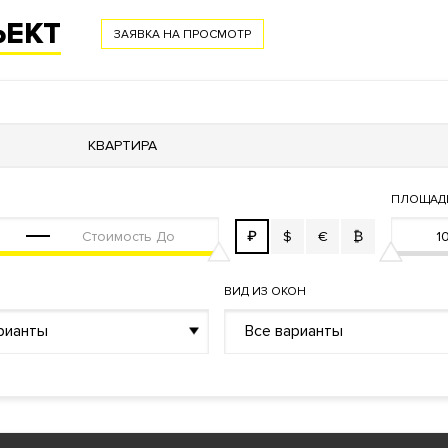
й пункт
ЪЕКТ
ЗАЯВКА НА ПРОСМОТР
КВАРТИРА
ПЛОЩАД
₽
$
€
₿
АЦИЮ
ВИД ИЗ ОКОН
рианты
Все варианты