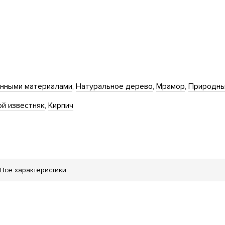
енными материалами
Натуральное дерево
Мрамор
Природны
ой известняк
Кирпич
Все характеристики
з автомобилей
Дизайн код объекта