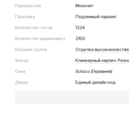
Перекрытия
Монолит
Парковка
Подземный паркинг
Количество лотов
1224
Количество машиномест
2100
Входная группа
Отделка высококачеств
Фасад
Клинкерный кирпич
Резн
Окна
Schüco (Германия)
Двери
Единый дизайн код
Благоустройство
Детская площадка
Спортивная площадка
Двор бе
Стеклянные двери в подъезде
Безбарьерная среда
Адаптация для инвалидов
Озеленение территории