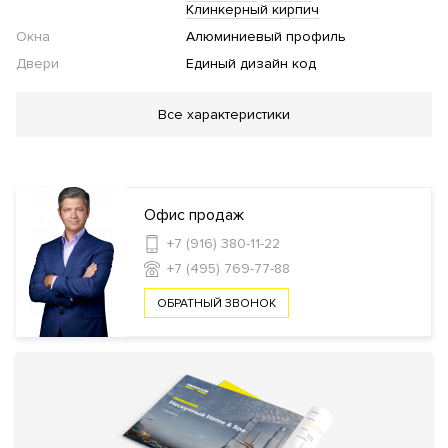
Клинкерный кирпич
Окна
Алюминиевый профиль
Двери
Единый дизайн код
Благоустройство
Все характеристики
Детская площадка
Стеклянные двери в подъезде
Дизайн
код объекта
Инфраструктура в доме
Офис продаж
+7 (916) 380-11-22
Фитнес клуб
Кладовые комнаты
Консьерж
+7 (495) 769-77-88
сервис
Офисный кабинет для жильцов
Образовательный
центр
Кинозал
Библиотека
ОБРАТНЫЙ ЗВОНОК
Безопасность
КПП
Профессиональная охрана
Охрана
Консьерж служба
Видеонаблюдение