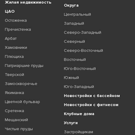
Жилая недвижимость
Округа
ЦАО
Центральный
Остоженка
Западный
Пречистенка
Северо-Западный
Арбат
Северный
Хамовники
Северо-Восточный
Плющиха
Восточный
Патриаршие пруды
Юго-Восточный
Тверской
Южный
Замоскворечье
Юго-Западный
Якиманка
Новостройки с бассейном
Цветной бульвар
Новостройки с фитнесом
Сретенка
Клубные дома
Мещанский
Услуги
Чистые пруды
Застройщикам