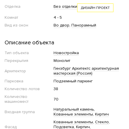
Отделка
Без отделки
ДИЗАЙН ПРОЕКТ
Комнат
4 - 5
Вид из окон
Во двор
Панорамный
Описание объекта
Тип объекта
Новостройка
Перекрытия
Монолит
Гинзбург Архитектс архитектурная
Архитектор
мастерская (Россия)
Парковка
Подземный паркинг
Количество лотов
38
Количество
70
машиномест
Натуральный камень
Входная группа
Кованные элементы
Кирпич
Кованные элементы
Стекло
Фасад
Подсветка
Кирпич