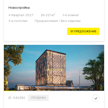
Новостройка
4 Квартал 2027
26-221 м²
1-4 комнат
3 м потолки
Предчистовая / Без отделки
91 ПРЕДЛОЖЕНИЕ
ID: 542380
ПРОДАЖА