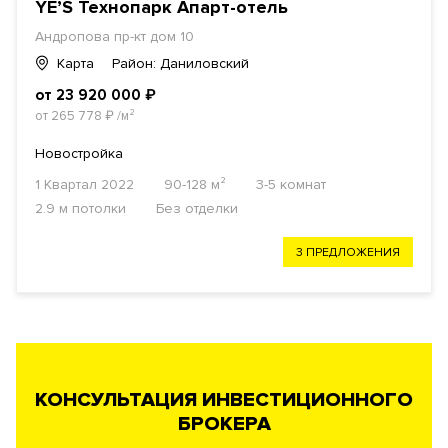
YE’S Технопарк Апарт-отель
Андропова пр-кт дом 10
Карта
Район: Даниловский
от 23 920 000
₽
от 265 778
₽
/м²
Новостройка
1 Квартал 2022
90-128 м²
3-5 комнат
2.9 м потолки
Без отделки
3 ПРЕДЛОЖЕНИЯ
КОНСУЛЬТАЦИЯ ИНВЕСТИЦИОННОГО
БРОКЕРА