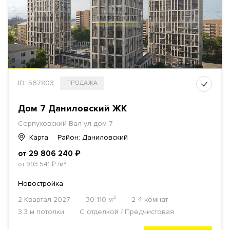
ID: 567803
ПРОДАЖА
Дом 7 Даниловский ЖК
Серпуховский Вал ул
дом 7
Карта
Район: Даниловский
от 29 806 240
₽
от 993 541
₽
/м²
Новостройка
2 Квартал 2027
30-110 м²
2-4 комнат
3.3 м потолки
С отделкой / Предчистовая