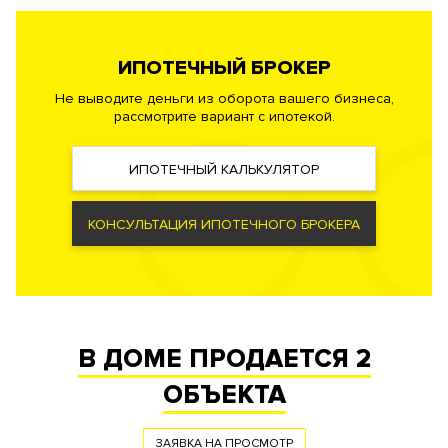
воды, собственная бойлерная, малошумные лифты,
автоматизированная система диспетчеризации инженерного
оборудования здания. Автоматическая система
ИПОТЕЧНЫЙ БРОКЕР
пожаротушения, противопожарная сигнализация.
Не выводите деньги из оборота вашего бизнеса,
рассмотрите вариант с ипотекой.
Безопасность
Профессиональная служба охраны. Закрытая и охраняемая
ИПОТЕЧНЫЙ КАЛЬКУЛЯТОР
территория. Доступ по индивидуальным картам.
Видеонаблюдение периметра.
КОНСУЛЬТАЦИЯ ИПОТЕЧНОГО БРОКЕРА
Документы
ЗАЯВКА НА ЮРИДИЧЕСКУЮ КОНСУЛЬТАЦИЮ
Форма
Инвестиционный договор
правообладания
В ДОМЕ ПРОДАЕТСЯ
2
Реализация по
Долевого участия
договору
ОБЪЕКТА
Фонд
Апартаменты
ЗАЯВКА НА ПРОСМОТР