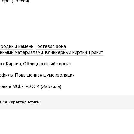
еры (Россия)
родный камень
Гостевая зона
енными материалами
Клинкерный кирпич
Гранит
ло
Кирпич
Облицовочный кирпич
офиль
Повышенная шумоизоляция
овые MUL-T-LOCK (Израиль)
Все характеристики
тская площадка
Сад