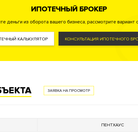
ИПОТЕЧНЫЙ БРОКЕР
те деньги из оборота вашего бизнеса, рассмотрите вариант с
й пункт
ТЕЧНЫЙ КАЛЬКУЛЯТОР
КОНСУЛЬТАЦИЯ ИПОТЕЧНОГО БРО
БЪЕКТА
ЗАЯВКА НА ПРОСМОТР
ировочных решений квартир. На верхних этажах есть возмож
мными видами.
Высокие потолки
. Многофункциональная входна
с бассейном. Премиальный ресторан. Кафе. Детский образова
ом набережная
.
ПЕНТХАУС