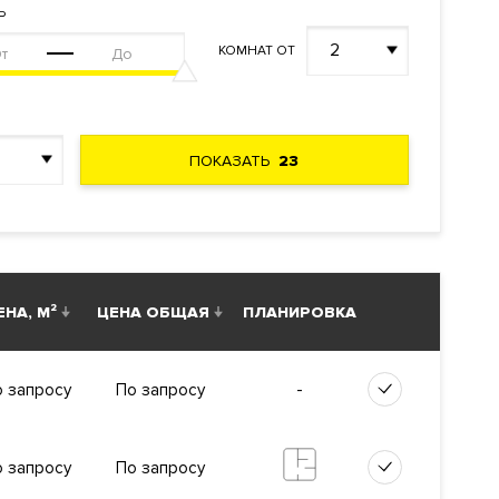
ережную
Ь
2
КОМНАТ ОТ
 Савинская
ПОКАЗАТЬ
23
ьный
ж-сервиса.
ЕНА, М²
ЦЕНА ОБЩАЯ
ПЛАНИРОВКА
тельности
-
 запросу
По запросу
 запросу
По запросу
наблюдение