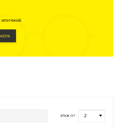
 ипотекой.
КЕРА
ность
я группа с
тельный
2
ЭТАЖ ОТ