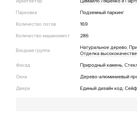
Архитектор
Цимайло Ляшенко и Партн
Парковка
Подземный паркинг
Количество лотов
169
Количество машиномест
286
Натуральное дерево
При
Входная группа
Отделка высококачеств
Фасад
Природный камень
Стек
Окна
Дерево-алюминиевый пр
Двери
Единый дизайн код
Сейф
Благоустройство
Озеленение территории
Двор без автомобилей
Де