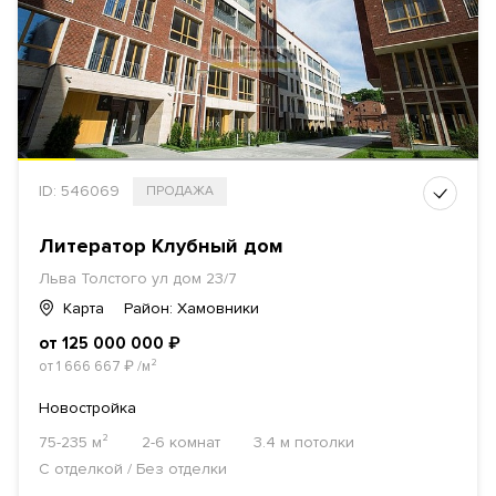
ID: 546069
ПРОДАЖА
Литератор Клубный дом
Льва Толстого ул дом 23/7
Карта
Район: Хамовники
от 125 000 000
₽
от 1 666 667
₽
/м²
Новостройка
75-235 м²
2-6 комнат
3.4 м потолки
С отделкой / Без отделки