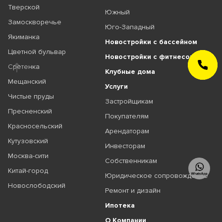
Тверской
Южный
Замоскворечье
Юго-Западный
Якиманка
Новостройки с бассейном
Цветной бульвар
Новостройки с фитнесом
ЗАКАЗАТЬ
Сретенка
ЗВОНОК
Клубные дома
Мещанский
Услуги
Чистые пруды
Застройщикам
Пресненский
Покупателям
Красносельский
Арендаторам
Кутузовский
Инвесторам
Москва-сити
Собственникам
Китай-город
Юридическое сопровождение
Новослободский
Ремонт и дизайн
Ипотека
О Компании