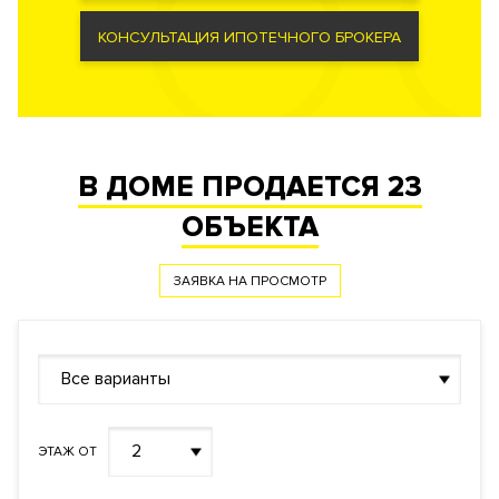
Документы
КОНСУЛЬТАЦИЯ ИПОТЕЧНОГО БРОКЕРА
ЗАЯВКА НА ЮРИДИЧЕСКУЮ КОНСУЛЬТАЦИЮ
Форма
Инвестиционный договор
правообладания
Реализация по
Долевого участия
договору
В ДОМЕ ПРОДАЕТСЯ
23
Фонд
Жилой
ОБЪЕКТА
ЗАЯВКА НА ПРОСМОТР
Все варианты
2
ЭТАЖ ОТ