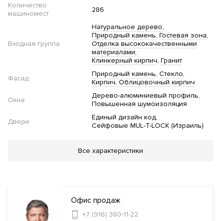
Количество
286
машиномест
Натуральное дерево
Природный камень
Гостевая зона
Входная группа
Отделка высококачественными
материалами
Клинкерный кирпич
Гранит
Природный камень
Стекло
Фасад
Кирпич
Облицовочный кирпич
Дерево-алюминиевый профиль
Окна
Повышенная шумоизоляция
Единый дизайн код
Двери
Сейфовые MUL-T-LOCK (Израиль)
Благоустройство
Все характеристики
Озеленение территории
Двор без автомобилей
Детская
площадка
Сад
Инфраструктура в доме
Офис продаж
+7 (916) 380-11-22
Фитнес клуб
Бассейн
Спа-салон
Салон