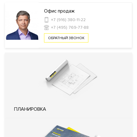
Инфраструктура в доме
Офис продаж
Салон красоты
Банк
+7 (916) 380-11-22
+7 (495) 769-77-88
Безопасность
ОБРАТНЫЙ ЗВОНОК
КПП
Профессиональная охрана
Охрана
Консьерж служба
Видеонаблюдение
Внутренняя
Закрытый внутренний двор
территория
Технические параметры
Фильтр очистки воды
Инженерия
Система охранно-пожарной
ПЛАНИРОВКА
сигнализации
Кондиционирование
Индивидуальное
Вентиляция
Приточно-вытяжная
Отопление
Индивидуальный тепловой пункт