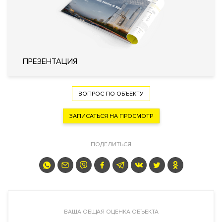
Лифты
OTIS (США)
Описание
Двухуровневый пентхаус в клубном доме. Панорамные
ПРЕЗЕНТАЦИЯ
виды. Возможность согласовать установку камина. Очень
удачная планировка: на первом уровне располагается
кухня-гостиная, спальня, кабинет, два с/у. На втором уровне:
ВОПРОС ПО ОБЪЕКТУ
холл, три спальни со своими гардеробными, два с/у, есть два
балкона, постирочная комната. Есть два машино-места в
ЗАПИСАТЬСЯ НА ПРОСМОТР
подземном
паркинге
.
ПОДЕЛИТЬСЯ
ЖК Руновский 12
Преимущества дома
Премиальная локация. Широкий выбор планировочных
решений квартир. На верхних этажах есть возможность
купить квартиры или пентхаусы с панорамными видами.
ВАША ОБЩАЯ ОЦЕНКА ОБЪЕКТА