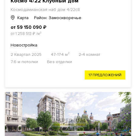
Космо 4/22 Клубный дом
Космодамианская наб дом 4/22с8
Карта
Район: Замоскворечье
от 59 150 090
₽
от 1 258 513
₽
/м²
Новостройка
2 Квартал 2025
47-174 м²
2-4 комнат
7.6 м потолки
Без отделки
17 ПРЕДЛОЖЕНИЙ