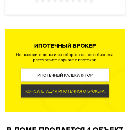
обеспечения жизнедеятельности комплекса. Фильтры
грубой и тонкой очистки воздуха, системы очистки воды,
вентиляции и кондиционирования, малошумные лифты.
Резервная бойлерная система. Автоматическая система
пожаротушения, противопожарная сигнализация.
ИПОТЕЧНЫЙ БРОКЕР
Безопасность
Профессиональная служба охраны. Закрытая и охраняемая
Не выводите деньги из оборота вашего бизнеса,
территория. Доступ по индивидуальным картам.
рассмотрите вариант с ипотекой.
Видеонаблюдение периметра.
ИПОТЕЧНЫЙ КАЛЬКУЛЯТОР
Документы
ЗАЯВКА НА ЮРИДИЧЕСКУЮ КОНСУЛЬТАЦИЮ
КОНСУЛЬТАЦИЯ ИПОТЕЧНОГО БРОКЕРА
Форма
Собственность
правообладания
Реализация по
Купли-продажи
договору
Фонд
Жилой