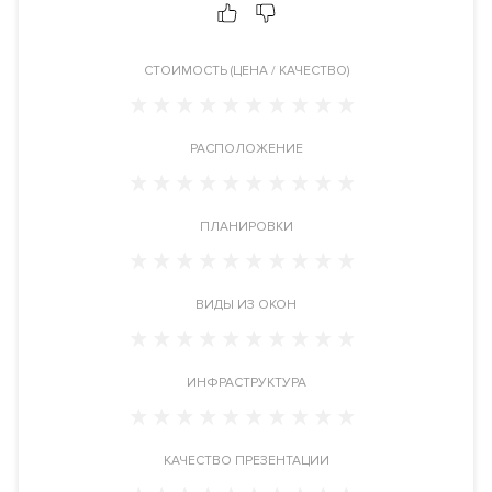
Высокие потолки
. Салон красоты. Кафе. Круглосуточная
служба консьерж-сервиса.
CТОИМОСТЬ (ЦЕНА / КАЧЕСТВО)
Видовые характеристики
С верхних этажей дома и пентхаусов открывается
панорамный вид на центр Москвы, Кремль, Москва-Сити,
РАСПОЛОЖЕНИЕ
исторический район Замоскворечье.
Расположение
ПЛАНИРОВКИ
Комплекс расположен в самом центре Москвы районе
Замоскворечье в ЦАО, рядом с метро Новокузнецкая.
Адрес: переулок Руновский дом 12.
ВИДЫ ИЗ ОКОН
Инфраструктура в доме
Салон красоты. Кафе. Круглосуточная служба консьерж-
ИНФРАСТРУКТУРА
сервиса. Кладовые комнаты.
Инженерия
КАЧЕСТВО ПРЕЗЕНТАЦИИ
Самые современные и высокотехнологичные системы