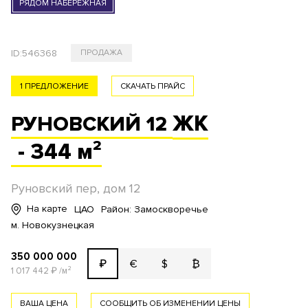
РЯДОМ НАБЕРЕЖНАЯ
ID:
546368
ПРОДАЖА
1 ПРЕДЛОЖЕНИЕ
СКАЧАТЬ ПРАЙС
ЖК
РУНОВСКИЙ 12
- 344 м²
Руновский пер, дом 12
На карте
ЦАО
Район: Замоскворечье
м. Новокузнецкая
350 000 000
€
$
₿
₽
1 017 442
₽
/м²
ВАША ЦЕНА
СООБЩИТЬ ОБ ИЗМЕНЕНИИ ЦЕНЫ