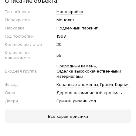
Описание объекта
Тип объекта
Новостройка
Перекрытия
Монолит
Парковка
Подземный паркинг
Год постройки
1998
Количество лотов
30
Количество
55
машиномест
Природный камень
Входная группа
Отделка высококачественными
материалами
Фасад
Кованные элементы
Гранит
Кирпич
Окна
Дерево-алюминиевый профиль
Двери
Единый дизайн код
Благоустройство
Все характеристики
Озеленение территории
Детская площадка