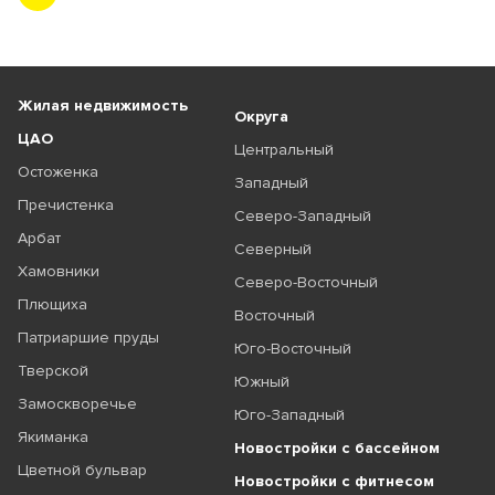
Жилая недвижимость
Округа
ЦАО
Центральный
Остоженка
Западный
Пречистенка
Северо-Западный
Арбат
Северный
Хамовники
Северо-Восточный
Плющиха
Восточный
Патриаршие пруды
Юго-Восточный
Тверской
Южный
Замоскворечье
Юго-Западный
Якиманка
Новостройки с бассейном
Цветной бульвар
Новостройки с фитнесом