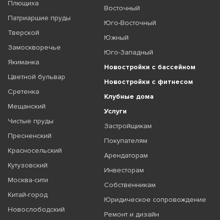
Плющиха
Восточный
Патриаршие пруды
Юго-Восточный
Тверской
Южный
Замоскворечье
Юго-Западный
Якиманка
Новостройки с бассейном
Цветной бульвар
Новостройки с фитнесом
Сретенка
Клубные дома
Мещанский
Услуги
Чистые пруды
Застройщикам
Пресненский
Покупателям
Красносельский
Арендаторам
Кутузовский
Инвесторам
Москва-сити
Собственникам
Китай-город
Юридическое сопровождение
Новослободский
Ремонт и дизайн