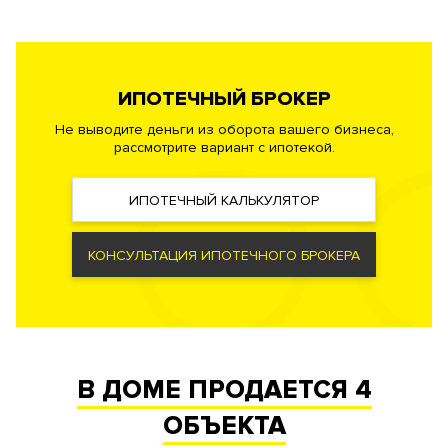
сигнализации, противодымная вентиляция.
Безопасность
Профессиональная служба охраны. Закрытая и охраняемая
ИПОТЕЧНЫЙ БРОКЕР
территория. Доступ по индивидуальным картам.
Видеонаблюдение периметра.
Не выводите деньги из оборота вашего бизнеса,
рассмотрите вариант с ипотекой.
Документы
ЗАЯВКА НА ЮРИДИЧЕСКУЮ КОНСУЛЬТАЦИЮ
ИПОТЕЧНЫЙ КАЛЬКУЛЯТОР
Форма
Собственность
правообладания
КОНСУЛЬТАЦИЯ ИПОТЕЧНОГО БРОКЕРА
Реализация по
Купли-продажи
договору
Фонд
Апартаменты
В ДОМЕ ПРОДАЕТСЯ
4
ОБЪЕКТА