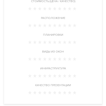
CТОИМОСТЬ (ЦЕНА / КАЧЕСТВО)
открываются панорамные виды на набережную Мосвкы-
реки.
РАСПОЛОЖЕНИЕ
Расположение
Жилой комплекс расположен в Даниловском районе в ЮАО,
рядом с метро Тульская, по адресу: проезд 2-й Павелецкий
ПЛАНИРОВКИ
дом 5 строение 1.
Инфраструктура в доме
ВИДЫ ИЗ ОКОН
Фитнес-зона. Кафе, ресторан, отделение банка,
флористический салон, салон красоты, собственный причал.
ИНФРАСТРУКТУРА
Инженерия
Самые современные и высокотехнологичные системы
обеспечения жизнедеятельности комплекса. Фильтры
КАЧЕСТВО ПРЕЗЕНТАЦИИ
очистки воздуха, системы очистки воды, система вентиляции,
малошумные лифты. Собственный тепловой пункт.
Автоматическая система пожаротушения, система