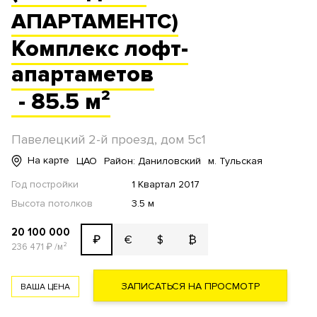
АПАРТАМЕНТС)
Комплекс
лофт-
апартаметов
- 85.5 м²
Павелецкий 2-й проезд, дом 5с1
На карте
ЦАО
Район: Даниловский
м. Тульская
Год постройки
1 Квартал 2017
Высота потолков
3.5 м
20 100 000
€
$
₿
₽
236 471
₽
/м²
ЗАПИСАТЬСЯ НА ПРОСМОТР
ВАША ЦЕНА