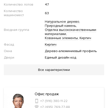
Количество лотов
47
Количество
63
машиномест
Натуральное дерево
Природный камень
Входная группа
Отделка высококачественными
материалами
Кованные элементы
Кирпич
Фасад
Кирпич
Окна
Дерево-алюминиевый профиль
Двери
Единый дизайн код
Благоустройство
Все характеристики
Озеленение территории
Стеклянные двери в
подъезде
Велопарковка
Инфраструктура в доме
Офис продаж
+7 (916) 380-11-22
Фитнес клуб
Салон красоты
Кладовые
+7 (495) 769-77-88
комнаты
Консьерж