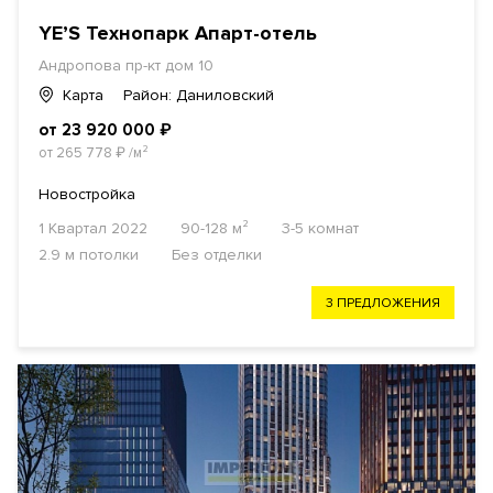
YE’S Технопарк Апарт-отель
Андропова пр-кт дом 10
Карта
Район: Даниловский
от 23 920 000
₽
от 265 778
₽
/м²
Новостройка
1 Квартал 2022
90-128 м²
3-5 комнат
2.9 м потолки
Без отделки
3 ПРЕДЛОЖЕНИЯ