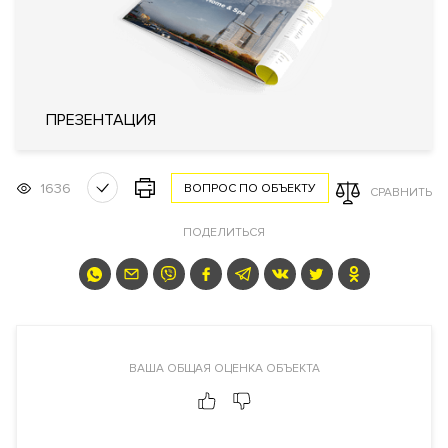
Отопление
Индивидуальный тепловой пункт
Лифты
OTIS (США)
Описание
ПРЕЗЕНТАЦИЯ
Комплекс лофт-апартаментов RIVERDALE APARTMENTS
(Ривердейл Апартаментс)
1636
ВОПРОС ПО ОБЪЕКТУ
СРАВНИТЬ
Преимущества дома
ПОДЕЛИТЬСЯ
Рядом набережная
.
Высокие потолки
.
Панорамные окна
.
Большой выбор планировочных решений студий и
апартаментов. На верхних этажах возможно купить
пентхаусы с террасами и панорамными видами. Лобби с
гостевой зоной. Приватный внутренний двор с ландшафтным
дизайном. Своя фитнес-зона на этаже.
ВАША ОБЩАЯ ОЦЕНКА ОБЪЕКТА
Видовые характеристики
С верхних этажей жилого комплекса и пентхаусов