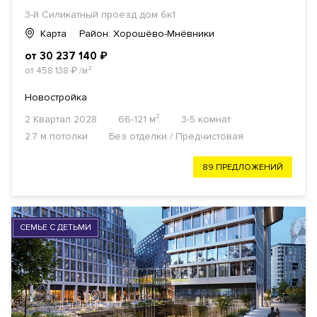
3-й Силикатный проезд дом 6к1
Карта
Район: Хорошёво-Мнёвники
от 30 237 140
₽
от 458 138
₽
/м²
Новостройка
2 Квартал 2028
66-121 м²
3-5 комнат
2.7 м потолки
Без отделки / Предчистовая
89 ПРЕДЛОЖЕНИЙ
СЕМЬЕ С ДЕТЬМИ