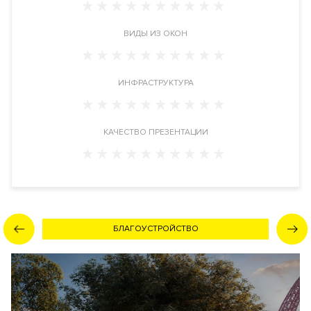
Инфраструктура в доме
ВИДЫ ИЗ ОКОН
Ансамбль клубных резиденций Ривер Резиденс имеет
парковую территорию 2.5 га. Ресторан-кейтринг с доставкой
блюд. SPA-центр. Круглосуточная служба консьерж-сервиса.
ИНФРАСТРУКТУРА
Переговорные комнаты. Детская игровая комната. Станции
зарядки электромобилей.
КАЧЕСТВО ПРЕЗЕНТАЦИИ
Инженерия
Застройщик воплотил в новостройке самые современные и
высокотехнологичные системы обеспечения
жизнедеятельности комплекса. Фильтры очистки воздуха,
трехуровневая система очистки воды, автономная система
поквартирного мультизонального кондиционирования,
БЛАГОУСТРОЙСТВО
малошумные лифты. Автоматизированная система
диспетчеризации инженерного оборудования здания.
Автоматическая система пожаротушения, противопожарная
сигнализация.