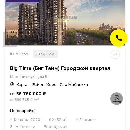
ЗАКАЗАТЬ
ЗВОНОК
ID: 547651
ПРОДАЖА
Big Time (Биг Тайм) Городской квартал
Мневники ул дом 5
Карта
Район: Хорошёво-Мнёвники
от 36 760 000
₽
от 399 565
₽
/м²
Новостройка
4 Квартал 2020
92-152 м²
4-7 комнат
3.1 м потолки
Без отделки