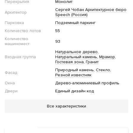
Перекрытия
Монолит
Сергей Чобан Архитектурное бюро
Архитектор
Speech (Россия)
Парковка
Подземный паркинг
Количество лотов
55
Количество
93
машиномест
Натуральное дерево
Входная группа
Натуральный камень
Мрамор
Гостевая зона
Гранит
Природный камень
Стекло
Фасад
Резной известняк
Окна
Дерево-алюминиевый профиль
Двери
Единый дизайн код
Благоустройство
Все характеристики
Озеленение территории
Двор без автомобилей
Детская
площадка
Зона барбекю
Площадка для выгула
собак
Парк
Ландшафтная подсветка
Спортивная
площадка