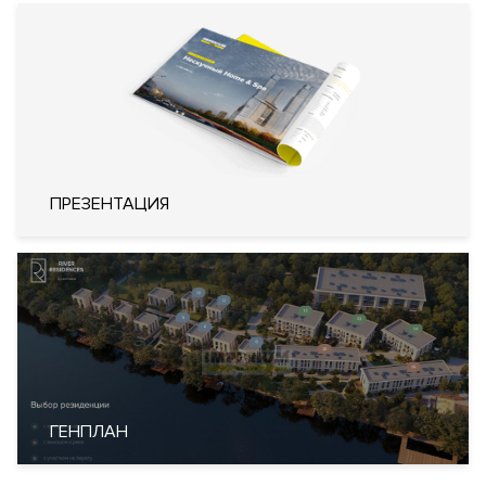
Системы кондиционирования
воздуха типа VRF (Variable
Refrigerant Volume)
Кондиционирование
Центральное
Вентиляция
Приточно-вытяжная
Отопление
Индивидуальный тепловой пункт
Лифты
ThyssenKrupp (Германия)
ПРЕЗЕНТАЦИЯ
Описание
ЖК River Residence (Ривер Резиденс)
Преимущества дома
Уникальный формат для городской недвижимости. Клубный
комплекс апартаментов, пентхаусов, таунхаусов и
резиденций. Премиальная локация в "Серебряном бору".
ГЕНПЛАН
Закрытая территория 2,5 га. Большой выбор планировочных
решений апартаментов, таунхаусов и резиденций со своими