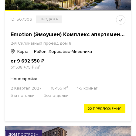
ID: 567306
ПРОДАЖА
Emotion (Эмоушен) Комплекс апартаментов
2-й Силикатный проезд дом 8
Карта
Район: Хорошёво-Мнёвники
от 9 692 550
₽
от 538 475
₽
/м²
Новостройка
2 Квартал 2027
18-155 м²
1-5 комнат
5 м потолки
Без отделки
22 ПРЕДЛОЖЕНИЯ
ДОМ ПОСТРОЕН